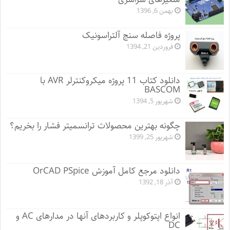
بهمن 6, 1396
پروژه فاصله سنج آلتراسونیک
فروردین 21, 1394
دانلود کتاب 11 پروژه میکروکنترلر AVR با
BASCOM
شهریور 5, 1394
چگونه بهترین محصولات ترانسمیتر فشار را بخریم؟
شهریور 25, 1399
دانلود مرجع کامل آموزش OrCAD PSpice
آذر 18, 1392
انواع اپتوکوپلر و کاربردهای آنها در مدارهای AC و
DC