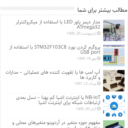
مطالب بیشتر برای شما
مدار دیمر پاور LED با استفاده از میکروکنترلر
ATmega32
اردیبهشت 20, 1400
پروگرم کردن بورد STM32F103C8 با استفاده از
USB port
مهر 18, 1399
آپ امپ ها یا تقویت کننده های عملیاتی – مدارات
و کاربرد ها
مرداد 12, 1397
NB-IoT یا اینترنت اشیا کم پهنا – نسل بعدی
ارتباطات شبکه برای اینترنت اشیا
آبان 30, 1400
مفهوم حوزه متغیر در آردوینو-متغیرهای محلی و
متغیرهای سراسری