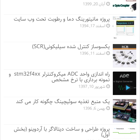
آبان 20, 1399
پروژه مانيتورينگ دما و رطوبت تحت وب سایت
اسفند 17, 1394
یکسوساز کنترل شده سیلیکونی(SCR)
اسفند 11, 1396
راه اندازی واحد ADC میکروکنترلر stm32f4xx و
نمونه برداری با نرخ مشخص
شهریور 10, 1397
یک منبع تغذیه سوئیچینگ چگونه کار می کند
بهمن 6, 1396
پروژه طراحی و ساخت دیتالاگر با آردوینو (بخش
اول)