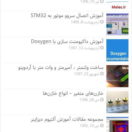
تیر 10, 1396
آموزش اتصال سروو موتور به STM32
اردیبهشت 8, 1400
آموزش داکیومنت سازی با Doxygen
اردیبهشت 12, 1397
ساخت ولتمتر ، آمپرمتر و وات متر با آردوینو
شهریور 23, 1397
خازن‌های متغیر – انواع خازن‌ها
دی 28, 1396
مجموعه مقالات آموزش آلتیوم دیزاینر
دی 10, 1392