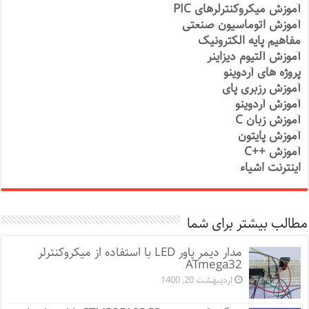
آموزش میکروکنترلرهای PIC
آموزش اتوماسیون صنعتی
مفاهیم پایه الکترونیک
آموزش آلتیوم دیزاینر
پروژه های آردوینو
آموزش رزبری پای
آموزش آردوینو
آموزش زبان C
آموزش پایتون
آموزش ++C
اینترنت اشیاء
مطالب بیشتر برای شما
مدار دیمر پاور LED با استفاده از میکروکنترلر
ATmega32
اردیبهشت 20, 1400