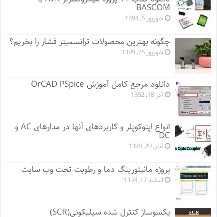
BASCOM
شهریور 5, 1394
چگونه بهترین محصولات ترانسمیتر فشار را بخریم؟
شهریور 25, 1399
دانلود مرجع کامل آموزش OrCAD PSpice
آذر 18, 1392
انواع اپتوکوپلر و کاربردهای آنها در مدارهای AC و
DC
آبان 20, 1399
پروژه مانيتورينگ دما و رطوبت تحت وب سایت
اسفند 17, 1394
یکسوساز کنترل شده سیلیکونی(SCR)