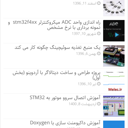
اسفند 11, 1396
راه اندازی واحد ADC میکروکنترلر stm32f4xx و
نمونه برداری با نرخ مشخص
شهریور 10, 1397
یک منبع تغذیه سوئیچینگ چگونه کار می کند
بهمن 6, 1396
پروژه طراحی و ساخت دیتالاگر با آردوینو (بخش
اول)
تیر 10, 1396
آموزش اتصال سروو موتور به STM32
اردیبهشت 8, 1400
آموزش داکیومنت سازی با Doxygen