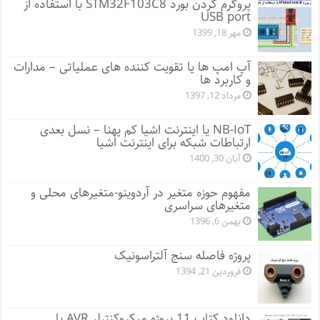
پروگرم کردن بورد STM32F103C8 با استفاده از
USB port
مهر 18, 1399
آپ امپ ها یا تقویت کننده های عملیاتی – مدارات
و کاربرد ها
مرداد 12, 1397
NB-IoT یا اینترنت اشیا کم پهنا – نسل بعدی
ارتباطات شبکه برای اینترنت اشیا
آبان 30, 1400
مفهوم حوزه متغیر در آردوینو-متغیرهای محلی و
متغیرهای سراسری
بهمن 6, 1396
پروژه فاصله سنج آلتراسونیک
فروردین 21, 1394
دانلود کتاب 11 پروژه میکروکنترلر AVR با