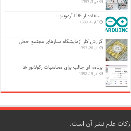
دی 3, 1393
استفاده از IDE آردوینو
آبان 4, 1399
گزارش کار آزمایشگاه مدارهای مجتمع خطی
آذر 26, 1393
برنامه ای جالب برای محاسبات رگولاتور ها
آذر 19, 1392
زکات علم نشر آن است.