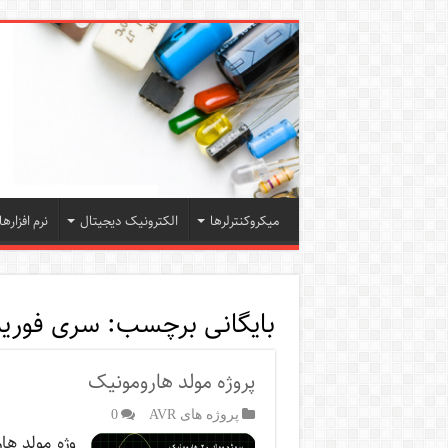
میکروکنترلرها
الکترونیک دیجیتال
نرم افزارها
بایگانی برچسب:
سری فوریه
پروژه مولد هارومونیک
پروژه های AVR
0
وژه مولد ها