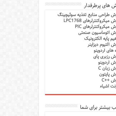
ش های پرطرفدار
ش طراحی منابع تغذیه سوئیچینگ
 میکروکنترلرهای LPC1768
ش میکروکنترلرهای PIC
ش اتوماسیون صنعتی
یم پایه الکترونیک
ش آلتیوم دیزاینر
ه های آردوینو
ش رزبری پای
ش آردوینو
ش زبان C
ش پایتون
ش ++C
رنت اشیاء
 بیشتر برای شما