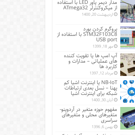
مدار دیمر پاور LED با استفاده
از میکروکنترلر ATmega32
اردیبهشت 20, 1400
پروگرم کردن بورد
STM32F103C8 با استفاده از
USB port
مهر 18, 1399
آپ امپ ها یا تقویت کننده
های عملیاتی – مدارات و
کاربرد ها
مرداد 12, 1397
NB-IoT یا اینترنت اشیا کم
پهنا – نسل بعدی ارتباطات
شبکه برای اینترنت اشیا
آبان 30, 1400
مفهوم حوزه متغیر در آردوینو-
متغیرهای محلی و متغیرهای
سراسری
بهمن 6, 1396