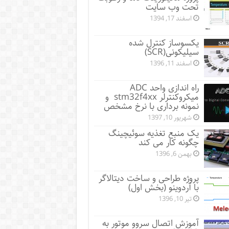
تحت وب سایت
اسفند 17, 1394
یکسوساز کنترل شده
سیلیکونی(SCR)
اسفند 11, 1396
راه اندازی واحد ADC
میکروکنترلر stm32f4xx و
نمونه برداری با نرخ مشخص
شهریور 10, 1397
یک منبع تغذیه سوئیچینگ
چگونه کار می کند
بهمن 6, 1396
پروژه طراحی و ساخت دیتالاگر
با آردوینو (بخش اول)
تیر 10, 1396
آموزش اتصال سروو موتور به