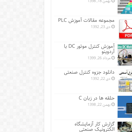
بهمن 18, 1398
مجموعه مقالات آموزش PLC
دی 23, 1392
آموزش کنترل موتور DC با
آردوینو
مرداد 26, 1399
دانلود جزوه کنترل صنعتی
دی 22, 1392
حلقه ها در زبان C
بهمن 22, 1398
گزارش کار آزمایشگاه
الکترونیک صنعتی