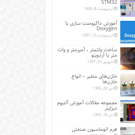
STM32
اردیبهشت 8, 1400
آموزش داکیومنت سازی با
Doxygen
اردیبهشت 12, 1397
ساخت ولتمتر ، آمپرمتر و وات
متر با آردوینو
شهریور 23, 1397
خازن‌های متغیر – انواع
خازن‌ها
دی 28, 1396
مجموعه مقالات آموزش آلتیوم
دیزاینر
دی 10, 1392
هرم اتوماسیون صنعتی