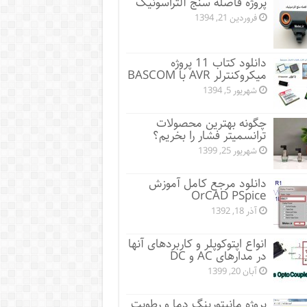
پروژه فاصله سنج آلتراسونیک
فروردین 21, 1394
دانلود کتاب 11 پروژه
میکروکنترلر AVR با BASCOM
شهریور 5, 1394
چگونه بهترین محصولات
ترانسمیتر فشار را بخریم؟
شهریور 25, 1399
دانلود مرجع کامل آموزش
OrCAD PSpice
آذر 18, 1392
انواع اپتوکوپلر و کاربردهای آنها
در مدارهای AC و DC
آبان 20, 1399
پروژه مانيتورينگ دما و رطوبت