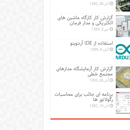
آذر 28, 1392
گزارش کار کارگاه ماشین های
الکتریکی و مدار فرمان
دی 3, 1393
استفاده از IDE آردوینو
آبان 4, 1399
گزارش کار آزمایشگاه مدارهای
مجتمع خطی
آذر 26, 1393
برنامه ای جالب برای محاسبات
رگولاتور ها
آذر 19, 1392