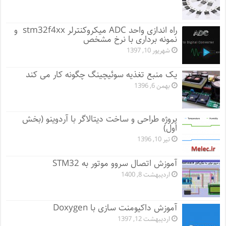
راه اندازی واحد ADC میکروکنترلر stm32f4xx و
نمونه برداری با نرخ مشخص
شهریور 10, 1397
یک منبع تغذیه سوئیچینگ چگونه کار می کند
بهمن 6, 1396
پروژه طراحی و ساخت دیتالاگر با آردوینو (بخش
اول)
تیر 10, 1396
آموزش اتصال سروو موتور به STM32
اردیبهشت 8, 1400
آموزش داکیومنت سازی با Doxygen
اردیبهشت 12, 1397