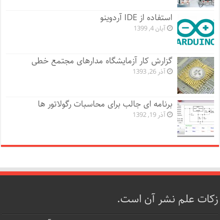
استفاده از IDE آردوینو
آبان 4, 1399
گزارش کار آزمایشگاه مدارهای مجتمع خطی
آذر 26, 1393
برنامه ای جالب برای محاسبات رگولاتور ها
آذر 19, 1392
زکات علم نشر آن است.