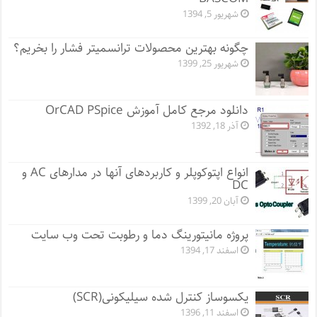
شهریور 5, 1394
چگونه بهترین محصولات ترانسمیتر فشار را بخریم؟
شهریور 25, 1399
دانلود مرجع کامل آموزش OrCAD PSpice
آذر 18, 1392
انواع اپتوکوپلر و کاربردهای آنها در مدارهای AC و
DC
آبان 20, 1399
پروژه مانيتورينگ دما و رطوبت تحت وب سایت
اسفند 17, 1394
یکسوساز کنترل شده سیلیکونی(SCR)
اسفند 11, 1396