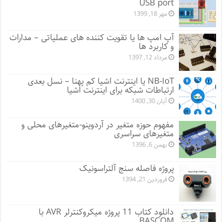
USB port
مهر 18, 1399
آپ امپ ها یا تقویت کننده های عملیاتی – مدارات
و کاربرد ها
مرداد 12, 1397
NB-IoT یا اینترنت اشیا کم پهنا – نسل بعدی
ارتباطات شبکه برای اینترنت اشیا
آبان 30, 1400
مفهوم حوزه متغیر در آردوینو-متغیرهای محلی و
متغیرهای سراسری
بهمن 6, 1396
پروژه فاصله سنج آلتراسونیک
فروردین 21, 1394
دانلود کتاب 11 پروژه میکروکنترلر AVR با
BASCOM