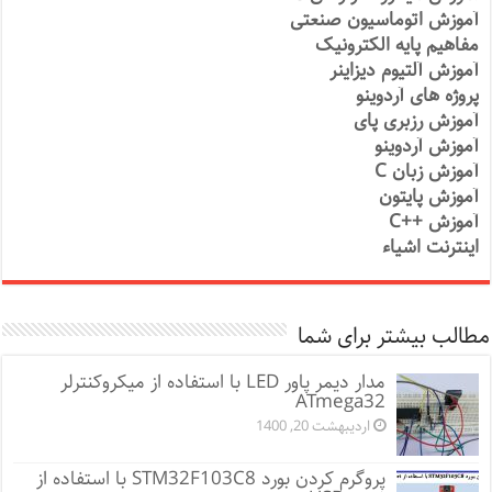
آموزش اتوماسیون صنعتی
مفاهیم پایه الکترونیک
آموزش آلتیوم دیزاینر
پروژه های آردوینو
آموزش رزبری پای
آموزش آردوینو
آموزش زبان C
آموزش پایتون
آموزش ++C
اینترنت اشیاء
مطالب بیشتر برای شما
مدار دیمر پاور LED با استفاده از میکروکنترلر
ATmega32
اردیبهشت 20, 1400
پروگرم کردن بورد STM32F103C8 با استفاده از