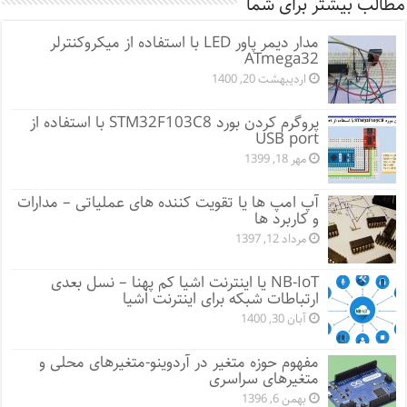
مطالب بیشتر برای شما
مدار دیمر پاور LED با استفاده از میکروکنترلر
ATmega32
اردیبهشت 20, 1400
پروگرم کردن بورد STM32F103C8 با استفاده از
USB port
مهر 18, 1399
آپ امپ ها یا تقویت کننده های عملیاتی – مدارات
و کاربرد ها
مرداد 12, 1397
NB-IoT یا اینترنت اشیا کم پهنا – نسل بعدی
ارتباطات شبکه برای اینترنت اشیا
آبان 30, 1400
مفهوم حوزه متغیر در آردوینو-متغیرهای محلی و
متغیرهای سراسری
بهمن 6, 1396