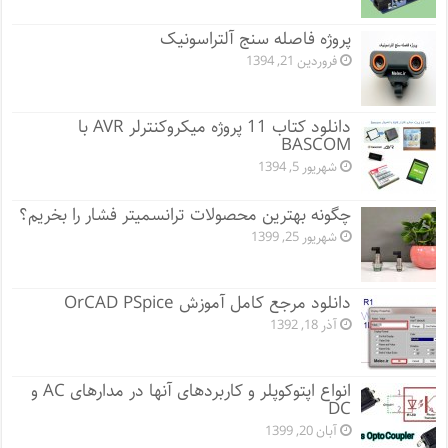
پروژه فاصله سنج آلتراسونیک
فروردین 21, 1394
دانلود کتاب 11 پروژه میکروکنترلر AVR با
BASCOM
شهریور 5, 1394
چگونه بهترین محصولات ترانسمیتر فشار را بخریم؟
شهریور 25, 1399
دانلود مرجع کامل آموزش OrCAD PSpice
آذر 18, 1392
انواع اپتوکوپلر و کاربردهای آنها در مدارهای AC و
DC
آبان 20, 1399