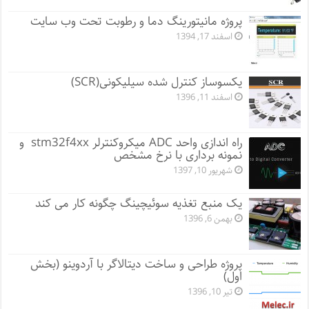
پروژه مانيتورينگ دما و رطوبت تحت وب سایت
اسفند 17, 1394
یکسوساز کنترل شده سیلیکونی(SCR)
اسفند 11, 1396
راه اندازی واحد ADC میکروکنترلر stm32f4xx و
نمونه برداری با نرخ مشخص
شهریور 10, 1397
یک منبع تغذیه سوئیچینگ چگونه کار می کند
بهمن 6, 1396
پروژه طراحی و ساخت دیتالاگر با آردوینو (بخش
اول)
تیر 10, 1396