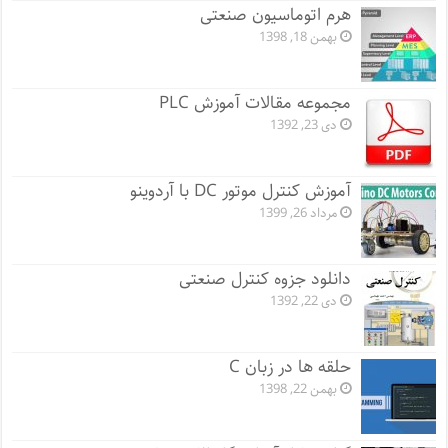
هرم اتوماسیون صنعتی
بهمن 18, 1398
مجموعه مقالات آموزش PLC
دی 23, 1392
آموزش کنترل موتور DC با آردوینو
مرداد 26, 1399
دانلود جزوه کنترل صنعتی
دی 22, 1392
حلقه ها در زبان C
بهمن 22, 1398