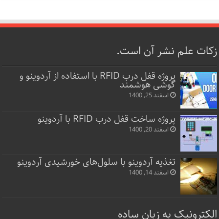
زکات علم نشر آن است.
پروژه قفل‌ درب RFID با استفاده از آردوینو و
گوشی هوشمند
اسفند 25, 1400
پروژه ساخت قفل‌ درب RFID با آردوینو
اسفند 20, 1400
تغذیه آردوینو با سلول‌های خورشیدی آردوینو
اسفند 14, 1400
الکترونیک به زبان ساده