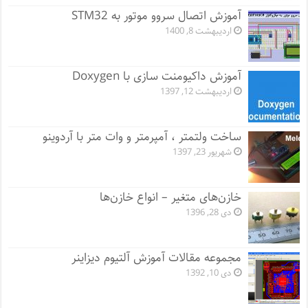
آموزش اتصال سروو موتور به STM32
اردیبهشت 8, 1400
آموزش داکیومنت سازی با Doxygen
اردیبهشت 12, 1397
ساخت ولتمتر ، آمپرمتر و وات متر با آردوینو
شهریور 23, 1397
خازن‌های متغیر – انواع خازن‌ها
دی 28, 1396
مجموعه مقالات آموزش آلتیوم دیزاینر
دی 10, 1392