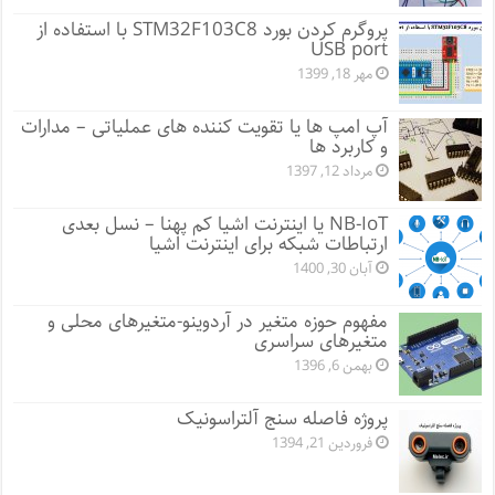
پروگرم کردن بورد STM32F103C8 با استفاده از
USB port
مهر 18, 1399
آپ امپ ها یا تقویت کننده های عملیاتی – مدارات
و کاربرد ها
مرداد 12, 1397
NB-IoT یا اینترنت اشیا کم پهنا – نسل بعدی
ارتباطات شبکه برای اینترنت اشیا
آبان 30, 1400
مفهوم حوزه متغیر در آردوینو-متغیرهای محلی و
متغیرهای سراسری
بهمن 6, 1396
پروژه فاصله سنج آلتراسونیک
فروردین 21, 1394