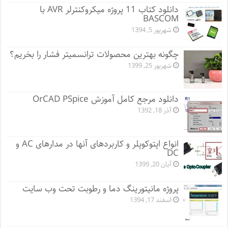
دانلود کتاب 11 پروژه میکروکنترلر AVR با
BASCOM
شهریور 5, 1394
چگونه بهترین محصولات ترانسمیتر فشار را بخریم؟
شهریور 25, 1399
دانلود مرجع کامل آموزش OrCAD PSpice
آذر 18, 1392
انواع اپتوکوپلر و کاربردهای آنها در مدارهای AC و
DC
آبان 20, 1399
پروژه مانيتورينگ دما و رطوبت تحت وب سایت
اسفند 17, 1394