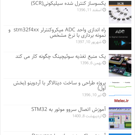
یکسوساز کنترل شده سیلیکونی(SCR)
اسفند 11, 1396
راه اندازی واحد ADC میکروکنترلر stm32f4xx و
نمونه برداری با نرخ مشخص
شهریور 10, 1397
یک منبع تغذیه سوئیچینگ چگونه کار می کند
بهمن 6, 1396
پروژه طراحی و ساخت دیتالاگر با آردوینو (بخش
اول)
تیر 10, 1396
آموزش اتصال سروو موتور به STM32
اردیبهشت 8, 1400