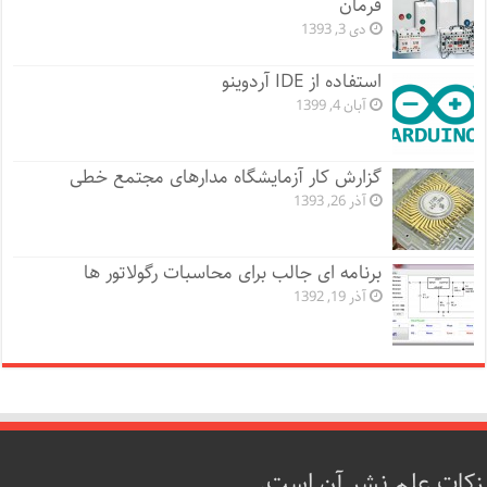
فرمان
دی 3, 1393
استفاده از IDE آردوینو
آبان 4, 1399
گزارش کار آزمایشگاه مدارهای مجتمع خطی
آذر 26, 1393
برنامه ای جالب برای محاسبات رگولاتور ها
آذر 19, 1392
زکات علم نشر آن است.