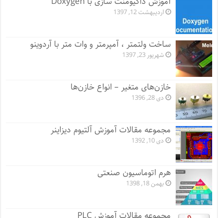
آموزش داکیومنت سازی با Doxygen
اردیبهشت 12, 1397
ساخت ولتمتر ، آمپرمتر و وات متر با آردوینو
شهریور 23, 1397
خازن‌های متغیر – انواع خازن‌ها
دی 28, 1396
مجموعه مقالات آموزش آلتیوم دیزاینر
دی 10, 1392
هرم اتوماسیون صنعتی
بهمن 18, 1398
مجموعه مقالات آموزش PLC