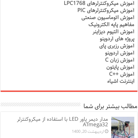
آموزش میکروکنترلرهای LPC1768
آموزش میکروکنترلرهای PIC
آموزش اتوماسیون صنعتی
مفاهیم پایه الکترونیک
آموزش آلتیوم دیزاینر
پروژه های آردوینو
آموزش رزبری پای
آموزش آردوینو
آموزش زبان C
آموزش پایتون
آموزش ++C
اینترنت اشیاء
مطالب بیشتر برای شما
مدار دیمر پاور LED با استفاده از میکروکنترلر
ATmega32
اردیبهشت 20, 1400