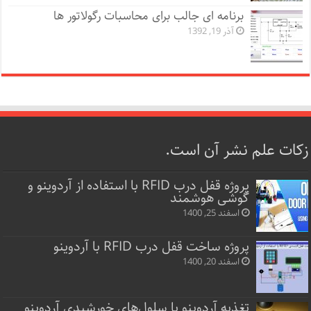
برنامه ای جالب برای محاسبات رگولاتور ها
آذر 19, 1392
زکات علم نشر آن است.
پروژه قفل‌ درب RFID با استفاده از آردوینو و
گوشی هوشمند
اسفند 25, 1400
پروژه ساخت قفل‌ درب RFID با آردوینو
اسفند 20, 1400
تغذیه آردوینو با سلول‌های خورشیدی آردوینو