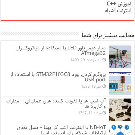
آموزش ++C
اینترنت اشیاء
مطالب بیشتر برای شما
مدار دیمر پاور LED با استفاده از میکروکنترلر
ATmega32
اردیبهشت 20, 1400
پروگرم کردن بورد STM32F103C8 با استفاده از
USB port
مهر 18, 1399
آپ امپ ها یا تقویت کننده های عملیاتی – مدارات
و کاربرد ها
مرداد 12, 1397
NB-IoT یا اینترنت اشیا کم پهنا – نسل بعدی
ارتباطات شبکه برای اینترنت اشیا