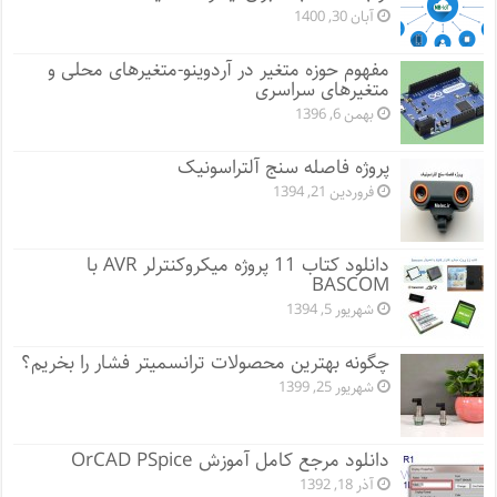
آبان 30, 1400
مفهوم حوزه متغیر در آردوینو-متغیرهای محلی و
متغیرهای سراسری
بهمن 6, 1396
پروژه فاصله سنج آلتراسونیک
فروردین 21, 1394
دانلود کتاب 11 پروژه میکروکنترلر AVR با
BASCOM
شهریور 5, 1394
چگونه بهترین محصولات ترانسمیتر فشار را بخریم؟
شهریور 25, 1399
دانلود مرجع کامل آموزش OrCAD PSpice
آذر 18, 1392