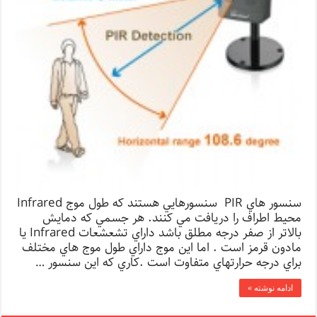
سنسور هاي PIR سنسورهايي هستند كه طول موج Infrared
محيط اطراف را دريافت مي كنند. هر جسمي كه دمايش
بالاتر از صفر درجه مطلق باشد داراي تشعشعات Infrared يا
مادون قرمز است . اما اين موج داراي طول موج هاي مختلف
براي درجه حرارتهاي متفاوت است .كاري كه اين سنسور …
ادامه نوشته »