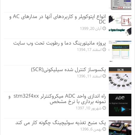
انواع اپتوکوپلر و کاربردهای آنها در مدارهای AC و
DC
آبان 20, 1399
پروژه مانيتورينگ دما و رطوبت تحت وب سایت
اسفند 17, 1394
یکسوساز کنترل شده سیلیکونی(SCR)
اسفند 11, 1396
راه اندازی واحد ADC میکروکنترلر stm32f4xx و
نمونه برداری با نرخ مشخص
شهریور 10, 1397
یک منبع تغذیه سوئیچینگ چگونه کار می کند
بهمن 6, 1396