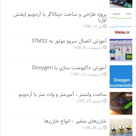
پروژه طراحی و ساخت دیتالاگر با آردوینو (بخش
اول)
تیر 10, 1396
آموزش اتصال سروو موتور به STM32
اردیبهشت 8, 1400
آموزش داکیومنت سازی با Doxygen
اردیبهشت 12, 1397
ساخت ولتمتر ، آمپرمتر و وات متر با آردوینو
شهریور 23, 1397
خازن‌های متغیر – انواع خازن‌ها
دی 28, 1396