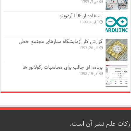
دی 3, 1393
استفاده از IDE آردوینو
آبان 4, 1399
گزارش کار آزمایشگاه مدارهای مجتمع خطی
آذر 26, 1393
برنامه ای جالب برای محاسبات رگولاتور ها
آذر 19, 1392
زکات علم نشر آن است.