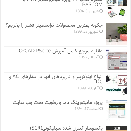
BASCOM
شهریور 5, 1394
چگونه بهترین محصولات ترانسمیتر فشار را بخریم؟
شهریور 25, 1399
دانلود مرجع کامل آموزش OrCAD PSpice
آذر 18, 1392
انواع اپتوکوپلر و کاربردهای آنها در مدارهای AC و
DC
آبان 20, 1399
پروژه مانيتورينگ دما و رطوبت تحت وب سایت
اسفند 17, 1394
یکسوساز کنترل شده سیلیکونی(SCR)