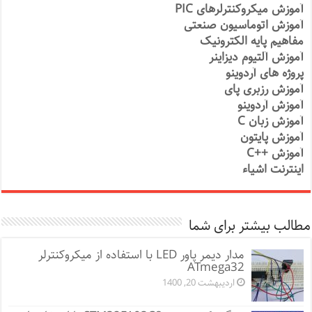
آموزش میکروکنترلرهای PIC
آموزش اتوماسیون صنعتی
مفاهیم پایه الکترونیک
آموزش آلتیوم دیزاینر
پروژه های آردوینو
آموزش رزبری پای
آموزش آردوینو
آموزش زبان C
آموزش پایتون
آموزش ++C
اینترنت اشیاء
مطالب بیشتر برای شما
مدار دیمر پاور LED با استفاده از میکروکنترلر
ATmega32
اردیبهشت 20, 1400