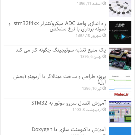
اسفند 11, 1396
راه اندازی واحد ADC میکروکنترلر stm32f4xx و
نمونه برداری با نرخ مشخص
شهریور 10, 1397
یک منبع تغذیه سوئیچینگ چگونه کار می کند
بهمن 6, 1396
پروژه طراحی و ساخت دیتالاگر با آردوینو (بخش
اول)
تیر 10, 1396
آموزش اتصال سروو موتور به STM32
اردیبهشت 8, 1400
آموزش داکیومنت سازی با Doxygen