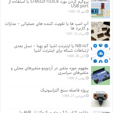
پروگرم کردن بورد STM32F103C8 با استفاده از
USB port
مهر 18, 1399
آپ امپ ها یا تقویت کننده های عملیاتی – مدارات
و کاربرد ها
مرداد 12, 1397
NB-IoT یا اینترنت اشیا کم پهنا – نسل بعدی
ارتباطات شبکه برای اینترنت اشیا
آبان 30, 1400
مفهوم حوزه متغیر در آردوینو-متغیرهای محلی و
متغیرهای سراسری
بهمن 6, 1396
پروژه فاصله سنج آلتراسونیک
فروردین 21, 1394
دانلود کتاب 11 پروژه میکروکنترلر AVR با