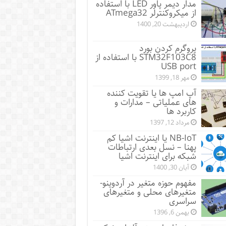
مدار دیمر پاور LED با استفاده
از میکروکنترلر ATmega32
اردیبهشت 20, 1400
پروگرم کردن بورد
STM32F103C8 با استفاده از
USB port
مهر 18, 1399
آپ امپ ها یا تقویت کننده
های عملیاتی – مدارات و
کاربرد ها
مرداد 12, 1397
NB-IoT یا اینترنت اشیا کم
پهنا – نسل بعدی ارتباطات
شبکه برای اینترنت اشیا
آبان 30, 1400
مفهوم حوزه متغیر در آردوینو-
متغیرهای محلی و متغیرهای
سراسری
بهمن 6, 1396