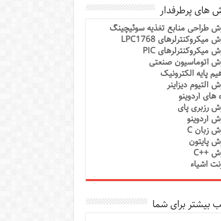
ش های پرطرفدار
ش طراحی منابع تغذیه سوئیچینگ
 میکروکنترلرهای LPC1768
ش میکروکنترلرهای PIC
ش اتوماسیون صنعتی
یم پایه الکترونیک
ش آلتیوم دیزاینر
ه های آردوینو
ش رزبری پای
ش آردوینو
ش زبان C
ش پایتون
ش ++C
رنت اشیاء
 بیشتر برای شما