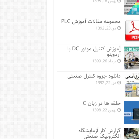
بهمن 18, 1398
مجموعه مقالات آموزش PLC
دی 23, 1392
آموزش کنترل موتور DC با
آردوینو
مرداد 26, 1399
دانلود جزوه کنترل صنعتی
دی 22, 1392
حلقه ها در زبان C
بهمن 22, 1398
گزارش کار آزمایشگاه
الکترونیک صنعتی