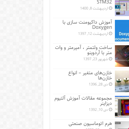
STM32
اردیبهشت 8, 1400
آموزش داکیومنت سازی با
Doxygen
اردیبهشت 12, 1397
ساخت ولتمتر ، آمپرمتر و وات
متر با آردوینو
شهریور 23, 1397
خازن‌های متغیر – انواع
خازن‌ها
دی 28, 1396
مجموعه مقالات آموزش آلتیوم
دیزاینر
دی 10, 1392
هرم اتوماسیون صنعتی