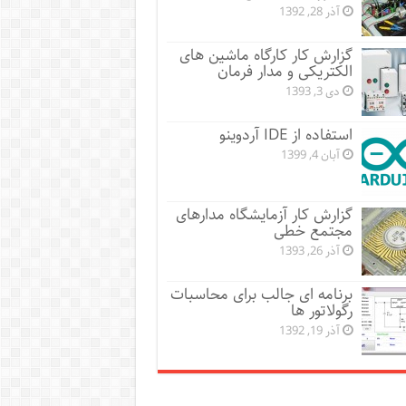
آذر 28, 1392
گزارش کار کارگاه ماشین های
الکتریکی و مدار فرمان
دی 3, 1393
استفاده از IDE آردوینو
آبان 4, 1399
گزارش کار آزمایشگاه مدارهای
مجتمع خطی
آذر 26, 1393
برنامه ای جالب برای محاسبات
رگولاتور ها
آذر 19, 1392