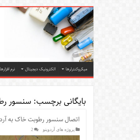
میکروکنترلرها
الکترونیک دیجیتال
نرم افزارها
بایگانی برچسب:
سنسور رط
اتصال سنسور رطوبت خاک به آردو
پروژه های آردوینو
2