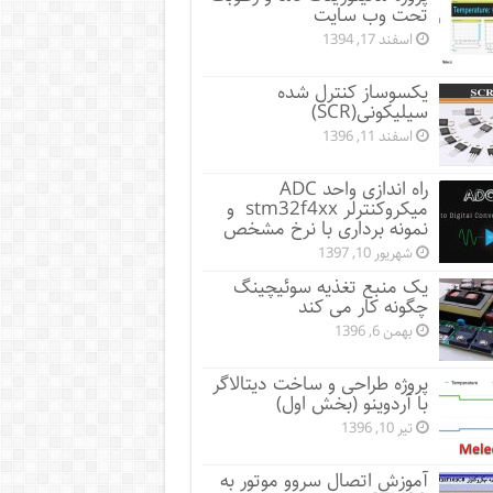
تحت وب سایت
اسفند 17, 1394
یکسوساز کنترل شده
سیلیکونی(SCR)
اسفند 11, 1396
راه اندازی واحد ADC
میکروکنترلر stm32f4xx و
نمونه برداری با نرخ مشخص
شهریور 10, 1397
یک منبع تغذیه سوئیچینگ
چگونه کار می کند
بهمن 6, 1396
پروژه طراحی و ساخت دیتالاگر
با آردوینو (بخش اول)
تیر 10, 1396
آموزش اتصال سروو موتور به