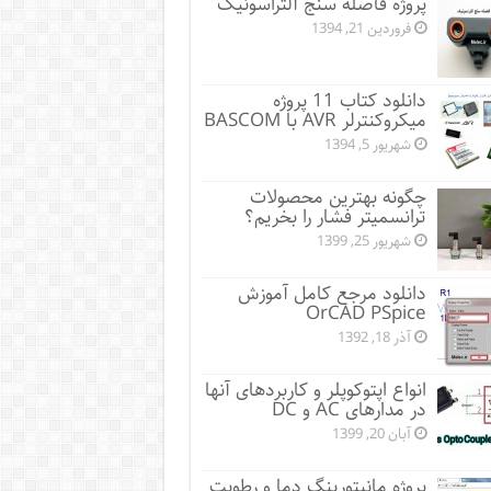
پروژه فاصله سنج آلتراسونیک
فروردین 21, 1394
دانلود کتاب 11 پروژه
میکروکنترلر AVR با BASCOM
شهریور 5, 1394
چگونه بهترین محصولات
ترانسمیتر فشار را بخریم؟
شهریور 25, 1399
دانلود مرجع کامل آموزش
OrCAD PSpice
آذر 18, 1392
انواع اپتوکوپلر و کاربردهای آنها
در مدارهای AC و DC
آبان 20, 1399
پروژه مانيتورينگ دما و رطوبت