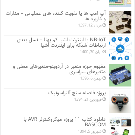
آپ امپ ها یا تقویت کننده های عملیاتی – مدارات
و کاربرد ها
مرداد 12, 1397
NB-IoT یا اینترنت اشیا کم پهنا – نسل بعدی
ارتباطات شبکه برای اینترنت اشیا
آبان 30, 1400
مفهوم حوزه متغیر در آردوینو-متغیرهای محلی و
متغیرهای سراسری
بهمن 6, 1396
پروژه فاصله سنج آلتراسونیک
فروردین 21, 1394
دانلود کتاب 11 پروژه میکروکنترلر AVR با
BASCOM
شهریور 5, 1394