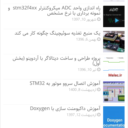
راه اندازی واحد ADC میکروکنترلر stm32f4xx و
نمونه برداری با نرخ مشخص
شهریور 10, 1397
یک منبع تغذیه سوئیچینگ چگونه کار می کند
بهمن 6, 1396
پروژه طراحی و ساخت دیتالاگر با آردوینو (بخش
اول)
تیر 10, 1396
آموزش اتصال سروو موتور به STM32
اردیبهشت 8, 1400
آموزش داکیومنت سازی با Doxygen
اردیبهشت 12, 1397