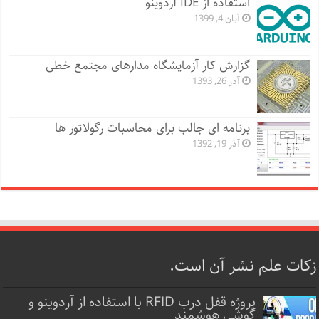
استفاده از IDE آردوینو
آبان 4, 1399
گزارش کار آزمایشگاه مدارهای مجتمع خطی
آذر 26, 1393
برنامه ای جالب برای محاسبات رگولاتور ها
آذر 19, 1392
زکات علم نشر آن است.
پروژه قفل‌ درب RFID با استفاده از آردوینو و
گوشی هوشمند