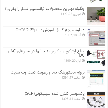
چگونه بهترین محصولات ترانسمیتر فشار را بخریم؟
شهریور 25, 1399
دانلود مرجع کامل آموزش OrCAD PSpice
آذر 18, 1392
انواع اپتوکوپلر و کاربردهای آنها در مدارهای AC و
DC
آبان 20, 1399
پروژه مانيتورينگ دما و رطوبت تحت وب سایت
اسفند 17, 1394
یکسوساز کنترل شده سیلیکونی(SCR)
اسفند 11, 1396