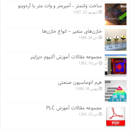
ساخت ولتمتر ، آمپرمتر و وات متر با آردوینو
شهریور 23, 1397
خازن‌های متغیر – انواع خازن‌ها
دی 28, 1396
مجموعه مقالات آموزش آلتیوم دیزاینر
دی 10, 1392
هرم اتوماسیون صنعتی
بهمن 18, 1398
مجموعه مقالات آموزش PLC
دی 23, 1392