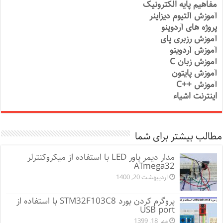
مفاهیم پایه الکترونیک
آموزش آلتیوم دیزاینر
پروژه های آردوینو
آموزش رزبری پای
آموزش آردوینو
آموزش زبان C
آموزش پایتون
آموزش ++C
اینترنت اشیاء
مطالب بیشتر برای شما
مدار دیمر پاور LED با استفاده از میکروکنترلر
ATmega32
اردیبهشت 20, 1400
پروگرم کردن بورد STM32F103C8 با استفاده از
USB port
مهر 18, 1399