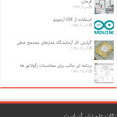
فرمان
دی 3, 1393
استفاده از IDE آردوینو
آبان 4, 1399
گزارش کار آزمایشگاه مدارهای مجتمع خطی
آذر 26, 1393
برنامه ای جالب برای محاسبات رگولاتور ها
آذر 19, 1392
زکات علم نشر آن است.