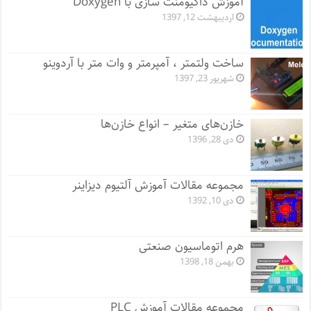
آموزش داکیومنت سازی با Doxygen
اردیبهشت 12, 1397
ساخت ولتمتر ، آمپرمتر و وات متر با آردوینو
شهریور 23, 1397
خازن‌های متغیر – انواع خازن‌ها
دی 28, 1396
مجموعه مقالات آموزش آلتیوم دیزاینر
دی 10, 1392
هرم اتوماسیون صنعتی
بهمن 18, 1398
مجموعه مقالات آموزش PLC