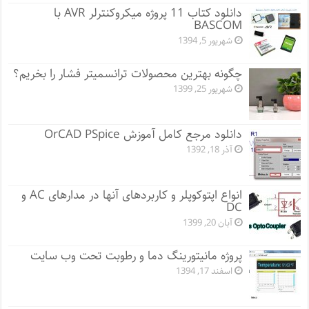
دانلود کتاب 11 پروژه میکروکنترلر AVR با
BASCOM
شهریور 5, 1394
چگونه بهترین محصولات ترانسمیتر فشار را بخریم؟
شهریور 25, 1399
دانلود مرجع کامل آموزش OrCAD PSpice
آذر 18, 1392
انواع اپتوکوپلر و کاربردهای آنها در مدارهای AC و
DC
آبان 20, 1399
پروژه مانيتورينگ دما و رطوبت تحت وب سایت
اسفند 17, 1394