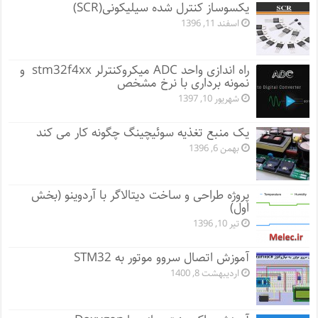
یکسوساز کنترل شده سیلیکونی(SCR)
اسفند 11, 1396
راه اندازی واحد ADC میکروکنترلر stm32f4xx و
نمونه برداری با نرخ مشخص
شهریور 10, 1397
یک منبع تغذیه سوئیچینگ چگونه کار می کند
بهمن 6, 1396
پروژه طراحی و ساخت دیتالاگر با آردوینو (بخش
اول)
تیر 10, 1396
آموزش اتصال سروو موتور به STM32
اردیبهشت 8, 1400