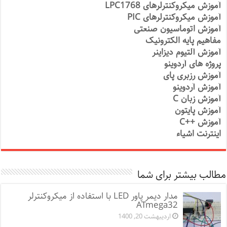
آموزش میکروکنترلرهای LPC1768
آموزش میکروکنترلرهای PIC
آموزش اتوماسیون صنعتی
مفاهیم پایه الکترونیک
آموزش آلتیوم دیزاینر
پروژه های آردوینو
آموزش رزبری پای
آموزش آردوینو
آموزش زبان C
آموزش پایتون
آموزش ++C
اینترنت اشیاء
مطالب بیشتر برای شما
مدار دیمر پاور LED با استفاده از میکروکنترلر
ATmega32
اردیبهشت 20, 1400