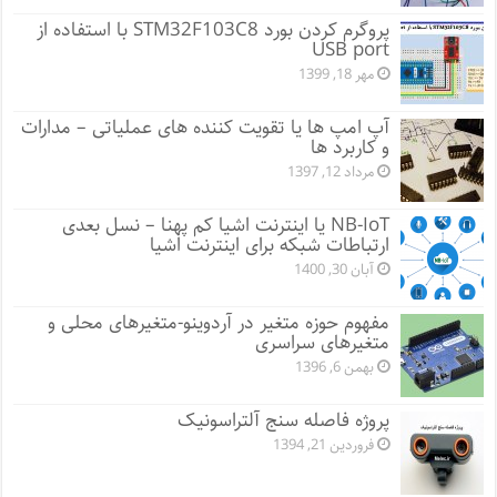
پروگرم کردن بورد STM32F103C8 با استفاده از
USB port
مهر 18, 1399
آپ امپ ها یا تقویت کننده های عملیاتی – مدارات
و کاربرد ها
مرداد 12, 1397
NB-IoT یا اینترنت اشیا کم پهنا – نسل بعدی
ارتباطات شبکه برای اینترنت اشیا
آبان 30, 1400
مفهوم حوزه متغیر در آردوینو-متغیرهای محلی و
متغیرهای سراسری
بهمن 6, 1396
پروژه فاصله سنج آلتراسونیک
فروردین 21, 1394