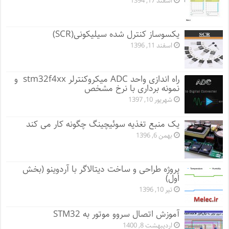
اسفند 17, 1394
یکسوساز کنترل شده سیلیکونی(SCR)
اسفند 11, 1396
راه اندازی واحد ADC میکروکنترلر stm32f4xx و
نمونه برداری با نرخ مشخص
شهریور 10, 1397
یک منبع تغذیه سوئیچینگ چگونه کار می کند
بهمن 6, 1396
پروژه طراحی و ساخت دیتالاگر با آردوینو (بخش
اول)
تیر 10, 1396
آموزش اتصال سروو موتور به STM32
اردیبهشت 8, 1400