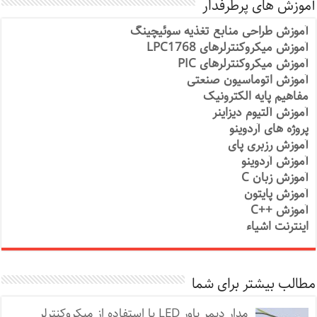
آموزش های پرطرفدار
آموزش طراحی منابع تغذیه سوئیچینگ
آموزش میکروکنترلرهای LPC1768
آموزش میکروکنترلرهای PIC
آموزش اتوماسیون صنعتی
مفاهیم پایه الکترونیک
آموزش آلتیوم دیزاینر
پروژه های آردوینو
آموزش رزبری پای
آموزش آردوینو
آموزش زبان C
آموزش پایتون
آموزش ++C
اینترنت اشیاء
مطالب بیشتر برای شما
مدار دیمر پاور LED با استفاده از میکروکنترلر