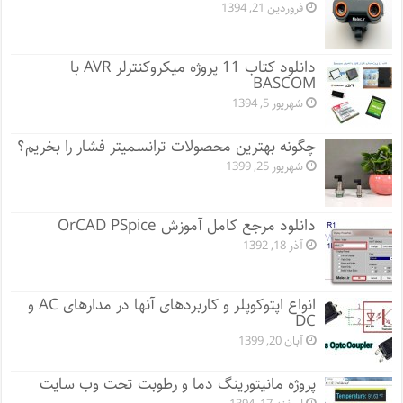
فروردین 21, 1394
دانلود کتاب 11 پروژه میکروکنترلر AVR با
BASCOM
شهریور 5, 1394
چگونه بهترین محصولات ترانسمیتر فشار را بخریم؟
شهریور 25, 1399
دانلود مرجع کامل آموزش OrCAD PSpice
آذر 18, 1392
انواع اپتوکوپلر و کاربردهای آنها در مدارهای AC و
DC
آبان 20, 1399
پروژه مانيتورينگ دما و رطوبت تحت وب سایت