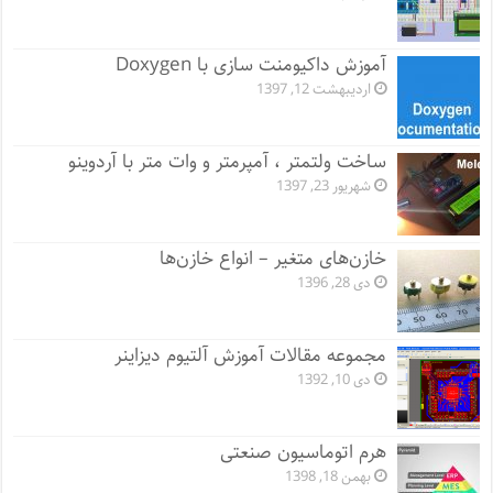
آموزش داکیومنت سازی با Doxygen
اردیبهشت 12, 1397
ساخت ولتمتر ، آمپرمتر و وات متر با آردوینو
شهریور 23, 1397
خازن‌های متغیر – انواع خازن‌ها
دی 28, 1396
مجموعه مقالات آموزش آلتیوم دیزاینر
دی 10, 1392
هرم اتوماسیون صنعتی
بهمن 18, 1398