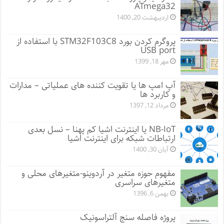
ATmega32
اردیبهشت 20, 1400
پروگرم کردن بورد STM32F103C8 با استفاده از
USB port
مهر 18, 1399
آپ امپ ها یا تقویت کننده های عملیاتی – مدارات
و کاربرد ها
مرداد 12, 1397
NB-IoT یا اینترنت اشیا کم پهنا – نسل بعدی
ارتباطات شبکه برای اینترنت اشیا
آبان 30, 1400
مفهوم حوزه متغیر در آردوینو-متغیرهای محلی و
متغیرهای سراسری
بهمن 6, 1396
پروژه فاصله سنج آلتراسونیک