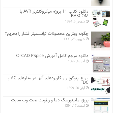
دانلود کتاب 11 پروژه میکروکنترلر AVR با
BASCOM
شهریور 5, 1394
چگونه بهترین محصولات ترانسمیتر فشار را بخریم؟
شهریور 25, 1399
دانلود مرجع کامل آموزش OrCAD PSpice
آذر 18, 1392
انواع اپتوکوپلر و کاربردهای آنها در مدارهای AC و
DC
آبان 20, 1399
پروژه مانيتورينگ دما و رطوبت تحت وب سایت
اسفند 17, 1394