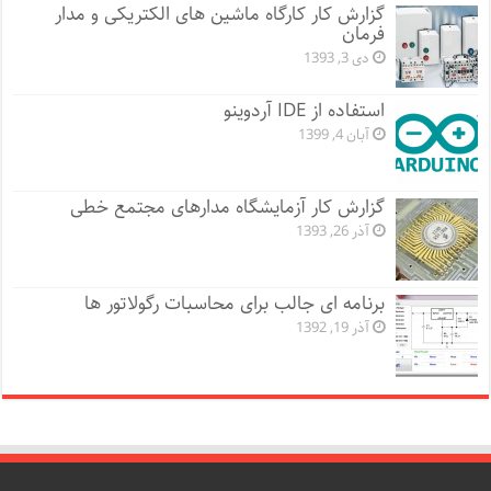
گزارش کار کارگاه ماشین های الکتریکی و مدار
فرمان
دی 3, 1393
استفاده از IDE آردوینو
آبان 4, 1399
گزارش کار آزمایشگاه مدارهای مجتمع خطی
آذر 26, 1393
برنامه ای جالب برای محاسبات رگولاتور ها
آذر 19, 1392