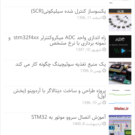
یکسوساز کنترل شده سیلیکونی(SCR)
اسفند 11, 1396
راه اندازی واحد ADC میکروکنترلر stm32f4xx و
نمونه برداری با نرخ مشخص
شهریور 10, 1397
یک منبع تغذیه سوئیچینگ چگونه کار می کند
بهمن 6, 1396
پروژه طراحی و ساخت دیتالاگر با آردوینو (بخش
اول)
تیر 10, 1396
آموزش اتصال سروو موتور به STM32
اردیبهشت 8, 1400