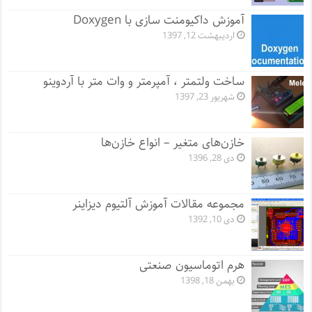
آموزش داکیومنت سازی با Doxygen
اردیبهشت 12, 1397
ساخت ولتمتر ، آمپرمتر و وات متر با آردوینو
شهریور 23, 1397
خازن‌های متغیر – انواع خازن‌ها
دی 28, 1396
مجموعه مقالات آموزش آلتیوم دیزاینر
دی 10, 1392
هرم اتوماسیون صنعتی
بهمن 18, 1398