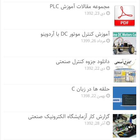
مجموعه مقالات آموزش PLC
دی 23, 1392
آموزش کنترل موتور DC با آردوینو
مرداد 26, 1399
دانلود جزوه کنترل صنعتی
دی 22, 1392
حلقه ها در زبان C
بهمن 22, 1398
گزارش کار آزمایشگاه الکترونیک صنعتی
آذر 28, 1392