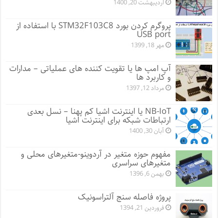
اردیبهشت 20, 1400
پروگرم کردن بورد STM32F103C8 با استفاده از
USB port
مهر 18, 1399
آپ امپ ها یا تقویت کننده های عملیاتی – مدارات
و کاربرد ها
مرداد 12, 1397
NB-IoT یا اینترنت اشیا کم پهنا – نسل بعدی
ارتباطات شبکه برای اینترنت اشیا
آبان 30, 1400
مفهوم حوزه متغیر در آردوینو-متغیرهای محلی و
متغیرهای سراسری
بهمن 6, 1396
پروژه فاصله سنج آلتراسونیک
فروردین 21, 1394