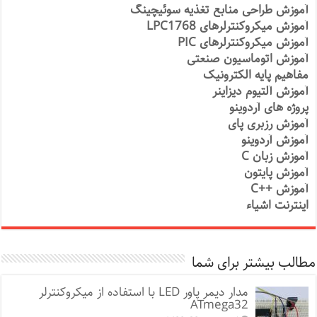
آموزش طراحی منابع تغذیه سوئیچینگ
آموزش میکروکنترلرهای LPC1768
آموزش میکروکنترلرهای PIC
آموزش اتوماسیون صنعتی
مفاهیم پایه الکترونیک
آموزش آلتیوم دیزاینر
پروژه های آردوینو
آموزش رزبری پای
آموزش آردوینو
آموزش زبان C
آموزش پایتون
آموزش ++C
اینترنت اشیاء
مطالب بیشتر برای شما
مدار دیمر پاور LED با استفاده از میکروکنترلر
ATmega32