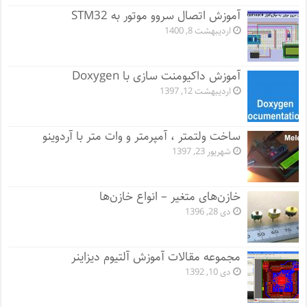
آموزش اتصال سروو موتور به STM32
اردیبهشت 8, 1400
آموزش داکیومنت سازی با Doxygen
اردیبهشت 12, 1397
ساخت ولتمتر ، آمپرمتر و وات متر با آردوینو
شهریور 23, 1397
خازن‌های متغیر – انواع خازن‌ها
دی 28, 1396
مجموعه مقالات آموزش آلتیوم دیزاینر
دی 10, 1392