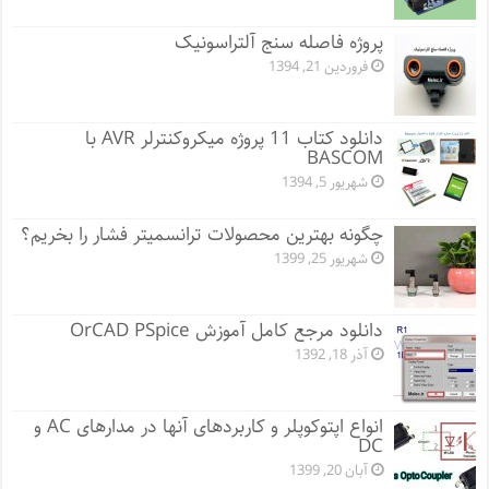
پروژه فاصله سنج آلتراسونیک
فروردین 21, 1394
دانلود کتاب 11 پروژه میکروکنترلر AVR با
BASCOM
شهریور 5, 1394
چگونه بهترین محصولات ترانسمیتر فشار را بخریم؟
شهریور 25, 1399
دانلود مرجع کامل آموزش OrCAD PSpice
آذر 18, 1392
انواع اپتوکوپلر و کاربردهای آنها در مدارهای AC و
DC
آبان 20, 1399