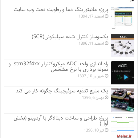
پروژه مانيتورينگ دما و رطوبت تحت وب سایت
اسفند 17, 1394
یکسوساز کنترل شده سیلیکونی(SCR)
اسفند 11, 1396
راه اندازی واحد ADC میکروکنترلر stm32f4xx و
نمونه برداری با نرخ مشخص
شهریور 10, 1397
یک منبع تغذیه سوئیچینگ چگونه کار می کند
بهمن 6, 1396
پروژه طراحی و ساخت دیتالاگر با آردوینو (بخش
اول)
تیر 10, 1396