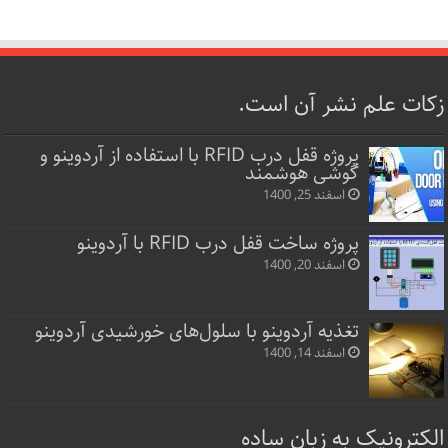
زکات علم نشر آن است.
پروژه قفل‌ درب RFID با استفاده از آردوینو و
گوشی هوشمند
اسفند 25, 1400
پروژه ساخت قفل‌ درب RFID با آردوینو
اسفند 20, 1400
تغذیه آردوینو با سلول‌های خورشیدی آردوینو
اسفند 14, 1400
الکترونیک به زبان ساده