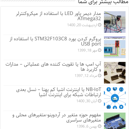
مطالب بیشتر برای شما
مدار دیمر پاور LED با استفاده از میکروکنترلر
ATmega32
اردیبهشت 20, 1400
پروگرم کردن بورد STM32F103C8 با استفاده از
USB port
مهر 18, 1399
آپ امپ ها یا تقویت کننده های عملیاتی – مدارات
و کاربرد ها
مرداد 12, 1397
NB-IoT یا اینترنت اشیا کم پهنا – نسل بعدی
ارتباطات شبکه برای اینترنت اشیا
آبان 30, 1400
مفهوم حوزه متغیر در آردوینو-متغیرهای محلی و
متغیرهای سراسری
بهمن 6, 1396