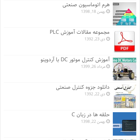
هرم اتوماسیون صنعتی
بهمن 18, 1398
مجموعه مقالات آموزش PLC
دی 23, 1392
آموزش کنترل موتور DC با آردوینو
مرداد 26, 1399
دانلود جزوه کنترل صنعتی
دی 22, 1392
حلقه ها در زبان C
بهمن 22, 1398