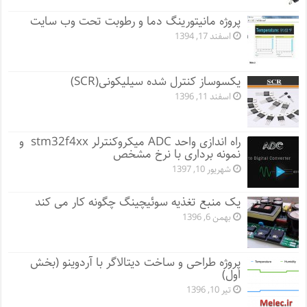
پروژه مانيتورينگ دما و رطوبت تحت وب سایت
اسفند 17, 1394
یکسوساز کنترل شده سیلیکونی(SCR)
اسفند 11, 1396
راه اندازی واحد ADC میکروکنترلر stm32f4xx و
نمونه برداری با نرخ مشخص
شهریور 10, 1397
یک منبع تغذیه سوئیچینگ چگونه کار می کند
بهمن 6, 1396
پروژه طراحی و ساخت دیتالاگر با آردوینو (بخش
اول)
تیر 10, 1396