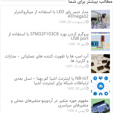
مطالب بیشتر برای شما
مدار دیمر پاور LED با استفاده از میکروکنترلر
ATmega32
اردیبهشت 20, 1400
پروگرم کردن بورد STM32F103C8 با استفاده از
USB port
مهر 18, 1399
آپ امپ ها یا تقویت کننده های عملیاتی – مدارات
و کاربرد ها
مرداد 12, 1397
NB-IoT یا اینترنت اشیا کم پهنا – نسل بعدی
ارتباطات شبکه برای اینترنت اشیا
آبان 30, 1400
مفهوم حوزه متغیر در آردوینو-متغیرهای محلی و
متغیرهای سراسری
بهمن 6, 1396