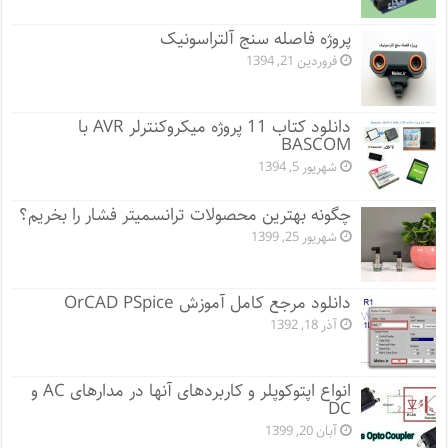
پروژه فاصله سنج آلتراسونیک
فروردین 21, 1394
دانلود کتاب 11 پروژه میکروکنترلر AVR با
BASCOM
شهریور 5, 1394
چگونه بهترین محصولات ترانسمیتر فشار را بخریم؟
شهریور 25, 1399
دانلود مرجع کامل آموزش OrCAD PSpice
آذر 18, 1392
انواع اپتوکوپلر و کاربردهای آنها در مدارهای AC و
DC
آبان 20, 1399