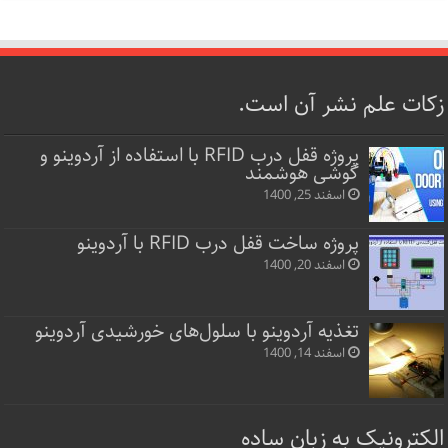
زکات علم نشر آن است.
پروژه قفل‌ درب RFID با استفاده از آردوینو و
گوشی هوشمند
اسفند 25, 1400
پروژه ساخت قفل‌ درب RFID با آردوینو
اسفند 20, 1400
تغذیه آردوینو با سلول‌های خورشیدی آردوینو
اسفند 14, 1400
الکترونیک به زبان ساده