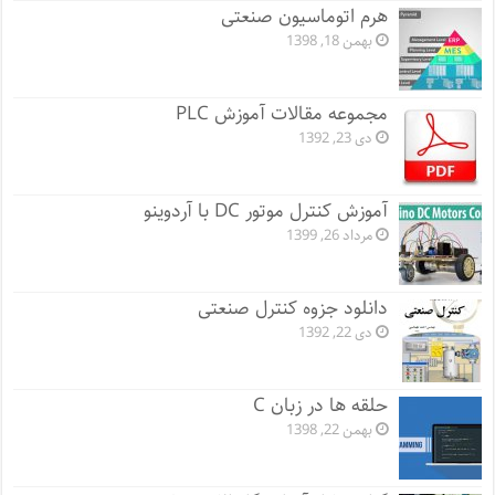
هرم اتوماسیون صنعتی
بهمن 18, 1398
مجموعه مقالات آموزش PLC
دی 23, 1392
آموزش کنترل موتور DC با آردوینو
مرداد 26, 1399
دانلود جزوه کنترل صنعتی
دی 22, 1392
حلقه ها در زبان C
بهمن 22, 1398