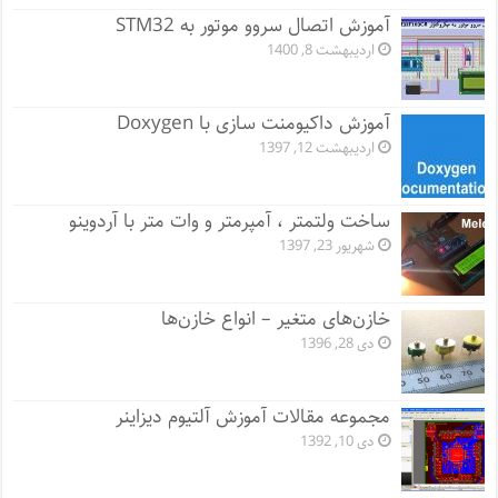
آموزش اتصال سروو موتور به STM32
اردیبهشت 8, 1400
آموزش داکیومنت سازی با Doxygen
اردیبهشت 12, 1397
ساخت ولتمتر ، آمپرمتر و وات متر با آردوینو
شهریور 23, 1397
خازن‌های متغیر – انواع خازن‌ها
دی 28, 1396
مجموعه مقالات آموزش آلتیوم دیزاینر
دی 10, 1392