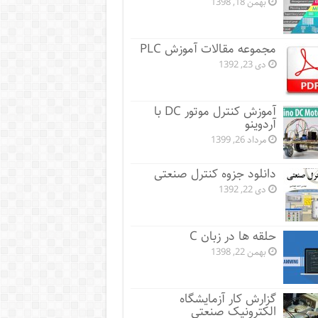
بهمن 18, 1398
مجموعه مقالات آموزش PLC
دی 23, 1392
آموزش کنترل موتور DC با
آردوینو
مرداد 26, 1399
دانلود جزوه کنترل صنعتی
دی 22, 1392
حلقه ها در زبان C
بهمن 22, 1398
گزارش کار آزمایشگاه
الکترونیک صنعتی