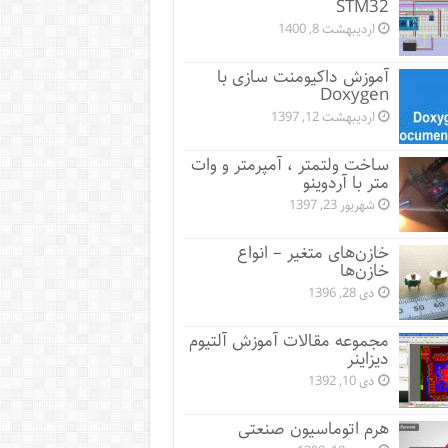
STM32
اردیبهشت 8, 1400
آموزش داکیومنت سازی با
Doxygen
اردیبهشت 12, 1397
ساخت ولتمتر ، آمپرمتر و وات
متر با آردوینو
شهریور 23, 1397
خازن‌های متغیر – انواع
خازن‌ها
دی 28, 1396
مجموعه مقالات آموزش آلتیوم
دیزاینر
دی 10, 1392
هرم اتوماسیون صنعتی