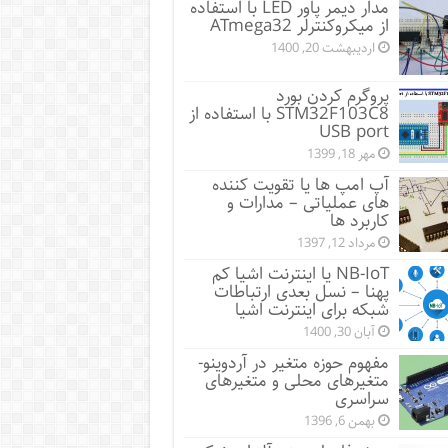
مدار دیمر پاور LED با استفاده
از میکروکنترلر ATmega32
اردیبهشت 20, 1400
پروگرم کردن بورد
STM32F103C8 با استفاده از
USB port
مهر 18, 1399
آپ امپ ها یا تقویت کننده
های عملیاتی – مدارات و
کاربرد ها
مرداد 12, 1397
NB-IoT یا اینترنت اشیا کم
پهنا – نسل بعدی ارتباطات
شبکه برای اینترنت اشیا
آبان 30, 1400
مفهوم حوزه متغیر در آردوینو-
متغیرهای محلی و متغیرهای
سراسری
بهمن 6, 1396