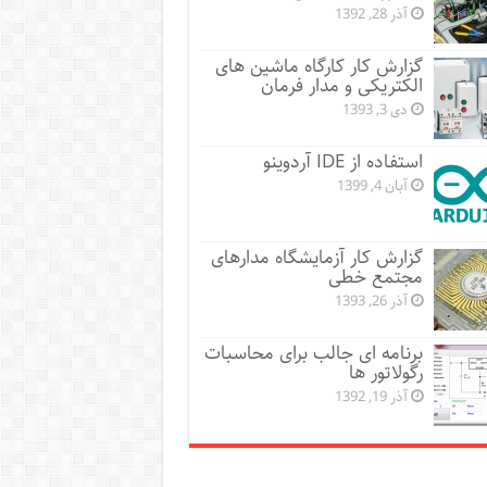
آذر 28, 1392
گزارش کار کارگاه ماشین های
الکتریکی و مدار فرمان
دی 3, 1393
استفاده از IDE آردوینو
آبان 4, 1399
گزارش کار آزمایشگاه مدارهای
مجتمع خطی
آذر 26, 1393
برنامه ای جالب برای محاسبات
رگولاتور ها
آذر 19, 1392