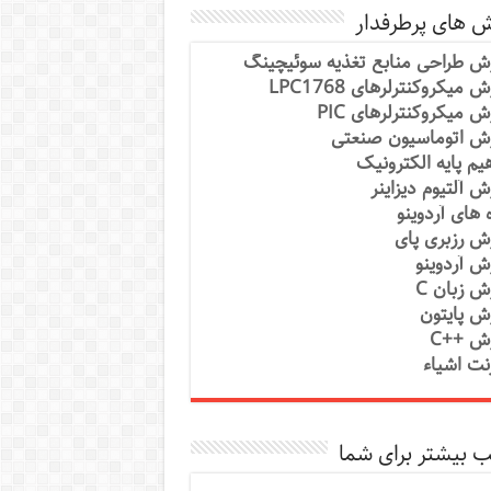
ش های پرطرفدار
ش طراحی منابع تغذیه سوئیچینگ
 میکروکنترلرهای LPC1768
ش میکروکنترلرهای PIC
ش اتوماسیون صنعتی
یم پایه الکترونیک
ش آلتیوم دیزاینر
ه های آردوینو
ش رزبری پای
ش آردوینو
ش زبان C
ش پایتون
ش ++C
رنت اشیاء
 بیشتر برای شما