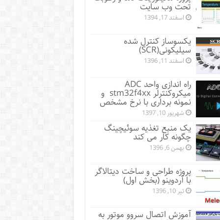
تحت وب سایت
اسفند 17, 1394
یکسوساز کنترل شده
سیلیکونی(SCR)
اسفند 11, 1396
راه اندازی واحد ADC
میکروکنترلر stm32f4xx و
نمونه برداری با نرخ مشخص
شهریور 10, 1397
یک منبع تغذیه سوئیچینگ
چگونه کار می کند
بهمن 6, 1396
پروژه طراحی و ساخت دیتالاگر
با آردوینو (بخش اول)
تیر 10, 1396
آموزش اتصال سروو موتور به