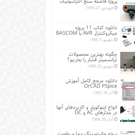
پروژه فاصله سنج آلتراسونیک
فروردین 21, 1394
دانلود کتاب 11 پروژه
میکروکنترلر AVR با BASCOM
شهریور 5, 1394
چگونه بهترین محصولات
ترانسمیتر فشار را بخریم؟
شهریور 25, 1399
دانلود مرجع کامل آموزش
OrCAD PSpice
آذر 18, 1392
انواع اپتوکوپلر و کاربردهای آنها
در مدارهای AC و DC
آبان 20, 1399
پروژه مانيتورينگ دما و رطوبت