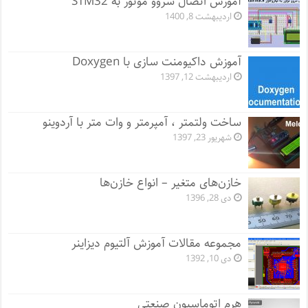
آموزش اتصال سروو موتور به STM32
اردیبهشت 8, 1400
آموزش داکیومنت سازی با Doxygen
اردیبهشت 12, 1397
ساخت ولتمتر ، آمپرمتر و وات متر با آردوینو
شهریور 23, 1397
خازن‌های متغیر – انواع خازن‌ها
دی 28, 1396
مجموعه مقالات آموزش آلتیوم دیزاینر
دی 10, 1392
هرم اتوماسیون صنعتی