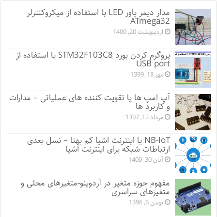
مدار دیمر پاور LED با استفاده از میکروکنترلر
ATmega32
اردیبهشت 20, 1400
پروگرم کردن بورد STM32F103C8 با استفاده از
USB port
مهر 18, 1399
آپ امپ ها یا تقویت کننده های عملیاتی – مدارات
و کاربرد ها
مرداد 12, 1397
NB-IoT یا اینترنت اشیا کم پهنا – نسل بعدی
ارتباطات شبکه برای اینترنت اشیا
آبان 30, 1400
مفهوم حوزه متغیر در آردوینو-متغیرهای محلی و
متغیرهای سراسری
بهمن 6, 1396