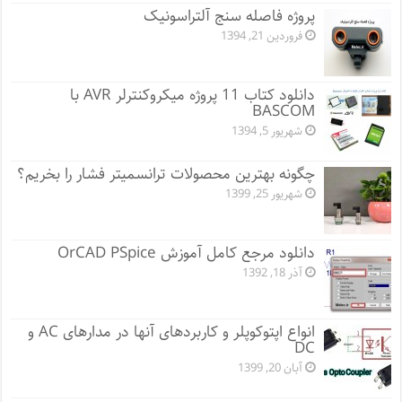
پروژه فاصله سنج آلتراسونیک
فروردین 21, 1394
دانلود کتاب 11 پروژه میکروکنترلر AVR با
BASCOM
شهریور 5, 1394
چگونه بهترین محصولات ترانسمیتر فشار را بخریم؟
شهریور 25, 1399
دانلود مرجع کامل آموزش OrCAD PSpice
آذر 18, 1392
انواع اپتوکوپلر و کاربردهای آنها در مدارهای AC و
DC
آبان 20, 1399