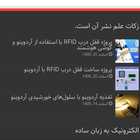
زکات علم نشر آن است.
پروژه قفل‌ درب RFID با استفاده از آردوینو و
گوشی هوشمند
اسفند 25, 1400
پروژه ساخت قفل‌ درب RFID با آردوینو
اسفند 20, 1400
تغذیه آردوینو با سلول‌های خورشیدی آردوینو
اسفند 14, 1400
الکترونیک به زبان ساده