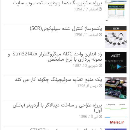
پروژه مانيتورينگ دما و رطوبت تحت وب سایت
اسفند 17, 1394
یکسوساز کنترل شده سیلیکونی(SCR)
اسفند 11, 1396
راه اندازی واحد ADC میکروکنترلر stm32f4xx و
نمونه برداری با نرخ مشخص
شهریور 10, 1397
یک منبع تغذیه سوئیچینگ چگونه کار می کند
بهمن 6, 1396
پروژه طراحی و ساخت دیتالاگر با آردوینو (بخش
اول)
تیر 10, 1396