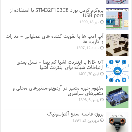
پروگرم کردن بورد STM32F103C8 با استفاده از
USB port
مهر 18, 1399
آپ امپ ها یا تقویت کننده های عملیاتی – مدارات
و کاربرد ها
مرداد 12, 1397
NB-IoT یا اینترنت اشیا کم پهنا – نسل بعدی
ارتباطات شبکه برای اینترنت اشیا
آبان 30, 1400
مفهوم حوزه متغیر در آردوینو-متغیرهای محلی و
متغیرهای سراسری
بهمن 6, 1396
پروژه فاصله سنج آلتراسونیک
فروردین 21, 1394