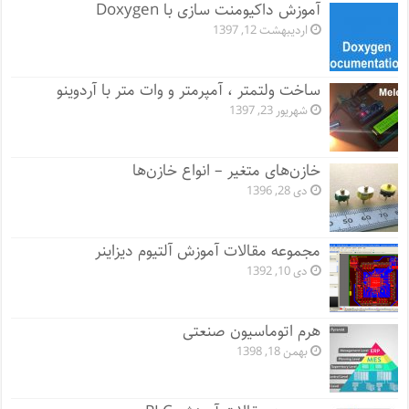
آموزش داکیومنت سازی با Doxygen
اردیبهشت 12, 1397
ساخت ولتمتر ، آمپرمتر و وات متر با آردوینو
شهریور 23, 1397
خازن‌های متغیر – انواع خازن‌ها
دی 28, 1396
مجموعه مقالات آموزش آلتیوم دیزاینر
دی 10, 1392
هرم اتوماسیون صنعتی
بهمن 18, 1398