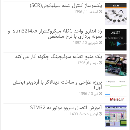
یکسوساز کنترل شده سیلیکونی(SCR)
اسفند 11, 1396
راه اندازی واحد ADC میکروکنترلر stm32f4xx و
نمونه برداری با نرخ مشخص
شهریور 10, 1397
یک منبع تغذیه سوئیچینگ چگونه کار می کند
بهمن 6, 1396
پروژه طراحی و ساخت دیتالاگر با آردوینو (بخش
اول)
تیر 10, 1396
آموزش اتصال سروو موتور به STM32
اردیبهشت 8, 1400