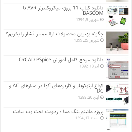
دانلود کتاب 11 پروژه میکروکنترلر AVR با
BASCOM
شهریور 5, 1394
چگونه بهترین محصولات ترانسمیتر فشار را بخریم؟
شهریور 25, 1399
دانلود مرجع کامل آموزش OrCAD PSpice
آذر 18, 1392
انواع اپتوکوپلر و کاربردهای آنها در مدارهای AC و
DC
آبان 20, 1399
پروژه مانيتورينگ دما و رطوبت تحت وب سایت
اسفند 17, 1394