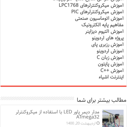
آموزش میکروکنترلرهای LPC1768
آموزش میکروکنترلرهای PIC
آموزش اتوماسیون صنعتی
مفاهیم پایه الکترونیک
آموزش آلتیوم دیزاینر
پروژه های آردوینو
آموزش رزبری پای
آموزش آردوینو
آموزش زبان C
آموزش پایتون
آموزش ++C
اینترنت اشیاء
مطالب بیشتر برای شما
مدار دیمر پاور LED با استفاده از میکروکنترلر
ATmega32
اردیبهشت 20, 1400