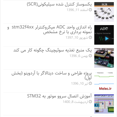
یکسوساز کنترل شده سیلیکونی(SCR)
اسفند 11, 1396
راه اندازی واحد ADC میکروکنترلر stm32f4xx و
نمونه برداری با نرخ مشخص
شهریور 10, 1397
یک منبع تغذیه سوئیچینگ چگونه کار می کند
بهمن 6, 1396
پروژه طراحی و ساخت دیتالاگر با آردوینو (بخش
اول)
تیر 10, 1396
آموزش اتصال سروو موتور به STM32
اردیبهشت 8, 1400