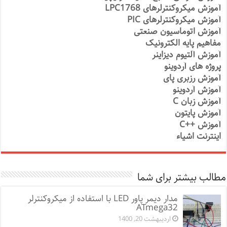
آموزش میکروکنترلرهای LPC1768
آموزش میکروکنترلرهای PIC
آموزش اتوماسیون صنعتی
مفاهیم پایه الکترونیک
آموزش آلتیوم دیزاینر
پروژه های آردوینو
آموزش رزبری پای
آموزش آردوینو
آموزش زبان C
آموزش پایتون
آموزش ++C
اینترنت اشیاء
مطالب بیشتر برای شما
مدار دیمر پاور LED با استفاده از میکروکنترلر
ATmega32
اردیبهشت 20, 1400