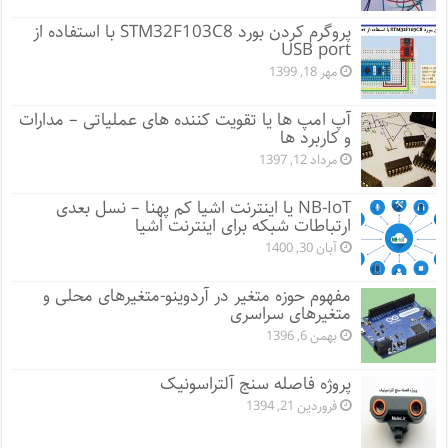
پروگرم کردن بورد STM32F103C8 با استفاده از
USB port
مهر 18, 1399
آپ امپ ها یا تقویت کننده های عملیاتی – مدارات
و کاربرد ها
مرداد 12, 1397
NB-IoT یا اینترنت اشیا کم پهنا – نسل بعدی
ارتباطات شبکه برای اینترنت اشیا
آبان 30, 1400
مفهوم حوزه متغیر در آردوینو-متغیرهای محلی و
متغیرهای سراسری
بهمن 6, 1396
پروژه فاصله سنج آلتراسونیک
فروردین 21, 1394