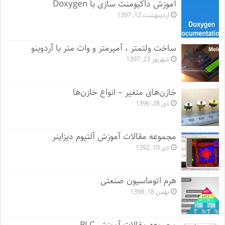
آموزش داکیومنت سازی با Doxygen
اردیبهشت 12, 1397
ساخت ولتمتر ، آمپرمتر و وات متر با آردوینو
شهریور 23, 1397
خازن‌های متغیر – انواع خازن‌ها
دی 28, 1396
مجموعه مقالات آموزش آلتیوم دیزاینر
دی 10, 1392
هرم اتوماسیون صنعتی
بهمن 18, 1398