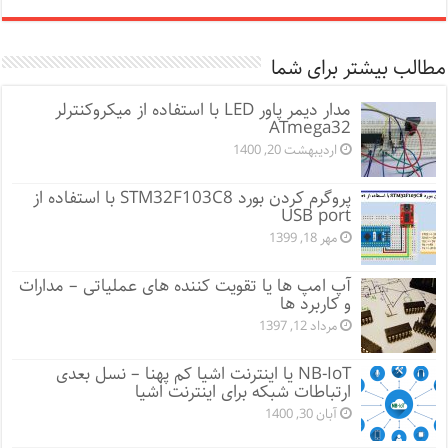
مطالب بیشتر برای شما
مدار دیمر پاور LED با استفاده از میکروکنترلر
ATmega32
اردیبهشت 20, 1400
پروگرم کردن بورد STM32F103C8 با استفاده از
USB port
مهر 18, 1399
آپ امپ ها یا تقویت کننده های عملیاتی – مدارات
و کاربرد ها
مرداد 12, 1397
NB-IoT یا اینترنت اشیا کم پهنا – نسل بعدی
ارتباطات شبکه برای اینترنت اشیا
آبان 30, 1400