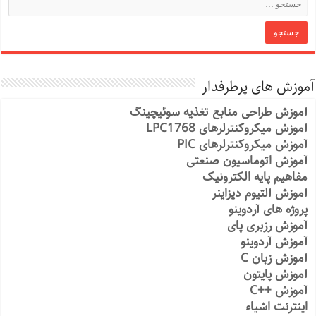
آموزش های پرطرفدار
آموزش طراحی منابع تغذیه سوئیچینگ
آموزش میکروکنترلرهای LPC1768
آموزش میکروکنترلرهای PIC
آموزش اتوماسیون صنعتی
مفاهیم پایه الکترونیک
آموزش آلتیوم دیزاینر
پروژه های آردوینو
آموزش رزبری پای
آموزش آردوینو
آموزش زبان C
آموزش پایتون
آموزش ++C
اینترنت اشیاء