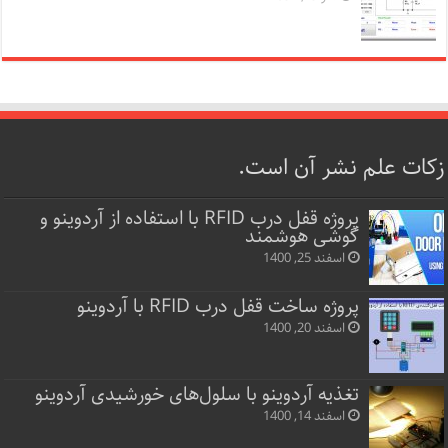
زکات علم نشر آن است.
پروژه قفل‌ درب RFID با استفاده از آردوینو و
گوشی هوشمند
اسفند 25, 1400
پروژه ساخت قفل‌ درب RFID با آردوینو
اسفند 20, 1400
تغذیه آردوینو با سلول‌های خورشیدی آردوینو
اسفند 14, 1400