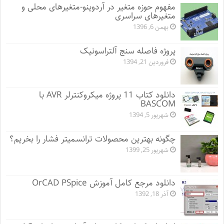
مفهوم حوزه متغیر در آردوینو-متغیرهای محلی و
متغیرهای سراسری
بهمن 6, 1396
پروژه فاصله سنج آلتراسونیک
فروردین 21, 1394
دانلود کتاب 11 پروژه میکروکنترلر AVR با
BASCOM
شهریور 5, 1394
چگونه بهترین محصولات ترانسمیتر فشار را بخریم؟
شهریور 25, 1399
دانلود مرجع کامل آموزش OrCAD PSpice
آذر 18, 1392