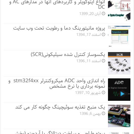
انواع اپتوکوپلر و کاربردهای آنها در مدارهای AC و
DC
آبان 20, 1399
پروژه مانيتورينگ دما و رطوبت تحت وب سایت
اسفند 17, 1394
یکسوساز کنترل شده سیلیکونی(SCR)
اسفند 11, 1396
راه اندازی واحد ADC میکروکنترلر stm32f4xx و
نمونه برداری با نرخ مشخص
شهریور 10, 1397
یک منبع تغذیه سوئیچینگ چگونه کار می کند
بهمن 6, 1396
پروژه طراحی و ساخت دیتالاگر با آردوینو (بخش