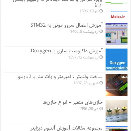
اول)
تیر 10, 1396
آموزش اتصال سروو موتور به STM32
اردیبهشت 8, 1400
آموزش داکیومنت سازی با Doxygen
اردیبهشت 12, 1397
ساخت ولتمتر ، آمپرمتر و وات متر با آردوینو
شهریور 23, 1397
خازن‌های متغیر – انواع خازن‌ها
دی 28, 1396
مجموعه مقالات آموزش آلتیوم دیزاینر