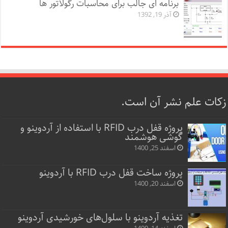
برنامه ای جالب برای محاسبات رگولاتور ها
آذر 19, 1392
زکات علم نشر آن است.
پروژه قفل‌ درب RFID با استفاده از آردوینو و
گوشی هوشمند
اسفند 25, 1400
پروژه ساخت قفل‌ درب RFID با آردوینو
اسفند 20, 1400
تغذیه آردوینو با سلول‌های خورشیدی آردوینو