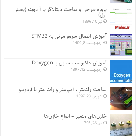
پروژه طراحی و ساخت دیتالاگر با آردوینو (بخش
اول)
تیر 10, 1396
آموزش اتصال سروو موتور به STM32
اردیبهشت 8, 1400
آموزش داکیومنت سازی با Doxygen
اردیبهشت 12, 1397
ساخت ولتمتر ، آمپرمتر و وات متر با آردوینو
شهریور 23, 1397
خازن‌های متغیر – انواع خازن‌ها
دی 28, 1396