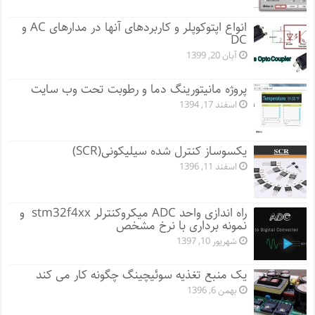
انواع اپتوکوپلر و کاربردهای آنها در مدارهای AC و
DC
آبان 20, 1399
پروژه مانيتورينگ دما و رطوبت تحت وب سایت
اسفند 17, 1394
یکسوساز کنترل شده سیلیکونی(SCR)
اسفند 11, 1396
راه اندازی واحد ADC میکروکنترلر stm32f4xx و
نمونه برداری با نرخ مشخص
شهریور 10, 1397
یک منبع تغذیه سوئیچینگ چگونه کار می کند
بهمن 6, 1396