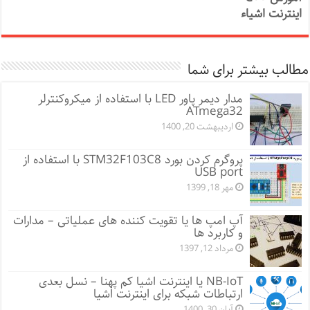
اینترنت اشیاء
مطالب بیشتر برای شما
مدار دیمر پاور LED با استفاده از میکروکنترلر
ATmega32
اردیبهشت 20, 1400
پروگرم کردن بورد STM32F103C8 با استفاده از
USB port
مهر 18, 1399
آپ امپ ها یا تقویت کننده های عملیاتی – مدارات
و کاربرد ها
مرداد 12, 1397
NB-IoT یا اینترنت اشیا کم پهنا – نسل بعدی
ارتباطات شبکه برای اینترنت اشیا
آبان 30, 1400