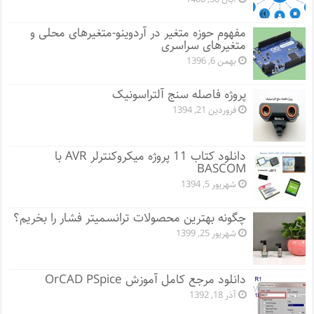
مفهوم حوزه متغیر در آردوینو-متغیرهای محلی و
متغیرهای سراسری
بهمن 6, 1396
پروژه فاصله سنج آلتراسونیک
فروردین 21, 1394
دانلود کتاب 11 پروژه میکروکنترلر AVR با
BASCOM
شهریور 5, 1394
چگونه بهترین محصولات ترانسمیتر فشار را بخریم؟
شهریور 25, 1399
دانلود مرجع کامل آموزش OrCAD PSpice
آذر 18, 1392