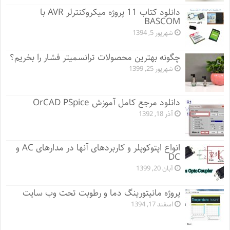
دانلود کتاب 11 پروژه میکروکنترلر AVR با
BASCOM
شهریور 5, 1394
چگونه بهترین محصولات ترانسمیتر فشار را بخریم؟
شهریور 25, 1399
دانلود مرجع کامل آموزش OrCAD PSpice
آذر 18, 1392
انواع اپتوکوپلر و کاربردهای آنها در مدارهای AC و
DC
آبان 20, 1399
پروژه مانيتورينگ دما و رطوبت تحت وب سایت
اسفند 17, 1394