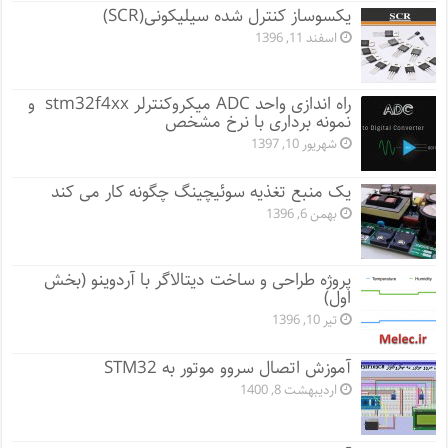
یکسوساز کنترل شده سیلیکونی(SCR)
اسفند 11, 1396
راه اندازی واحد ADC میکروکنترلر stm32f4xx و
نمونه برداری با نرخ مشخص
شهریور 10, 1397
یک منبع تغذیه سوئیچینگ چگونه کار می کند
بهمن 6, 1396
پروژه طراحی و ساخت دیتالاگر با آردوینو (بخش
اول)
تیر 10, 1396
آموزش اتصال سروو موتور به STM32
اردیبهشت 8, 1400