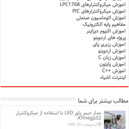
آموزش میکروکنترلرهای LPC1768
آموزش میکروکنترلرهای PIC
آموزش اتوماسیون صنعتی
مفاهیم پایه الکترونیک
آموزش آلتیوم دیزاینر
پروژه های آردوینو
آموزش رزبری پای
آموزش آردوینو
آموزش زبان C
آموزش پایتون
آموزش ++C
اینترنت اشیاء
مطالب بیشتر برای شما
مدار دیمر پاور LED با استفاده از میکروکنترلر
ATmega32
اردیبهشت 20, 1400