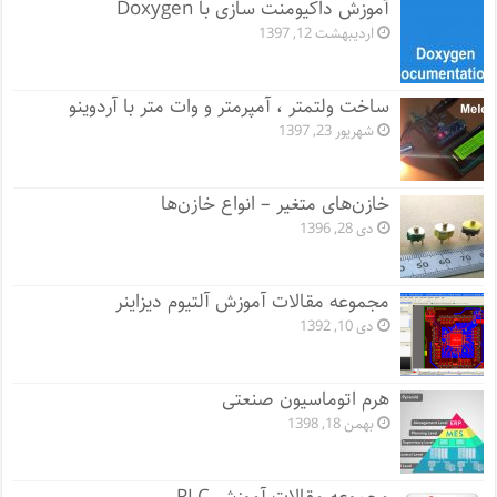
آموزش داکیومنت سازی با Doxygen
اردیبهشت 12, 1397
ساخت ولتمتر ، آمپرمتر و وات متر با آردوینو
شهریور 23, 1397
خازن‌های متغیر – انواع خازن‌ها
دی 28, 1396
مجموعه مقالات آموزش آلتیوم دیزاینر
دی 10, 1392
هرم اتوماسیون صنعتی
بهمن 18, 1398