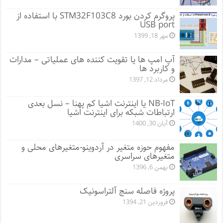
پروگرم کردن بورد STM32F103C8 با استفاده از
USB port
مهر 18, 1399
آپ امپ ها یا تقویت کننده های عملیاتی – مدارات
و کاربرد ها
مرداد 12, 1397
NB-IoT یا اینترنت اشیا کم پهنا – نسل بعدی
ارتباطات شبکه برای اینترنت اشیا
آبان 30, 1400
مفهوم حوزه متغیر در آردوینو-متغیرهای محلی و
متغیرهای سراسری
بهمن 6, 1396
پروژه فاصله سنج آلتراسونیک
فروردین 21, 1394