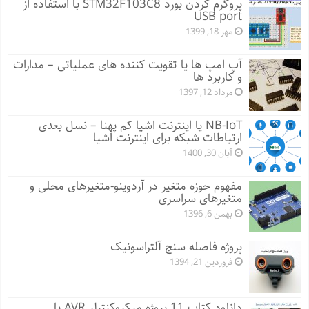
پروگرم کردن بورد STM32F103C8 با استفاده از
USB port
مهر 18, 1399
آپ امپ ها یا تقویت کننده های عملیاتی – مدارات
و کاربرد ها
مرداد 12, 1397
NB-IoT یا اینترنت اشیا کم پهنا – نسل بعدی
ارتباطات شبکه برای اینترنت اشیا
آبان 30, 1400
مفهوم حوزه متغیر در آردوینو-متغیرهای محلی و
متغیرهای سراسری
بهمن 6, 1396
پروژه فاصله سنج آلتراسونیک
فروردین 21, 1394
دانلود کتاب 11 پروژه میکروکنترلر AVR با