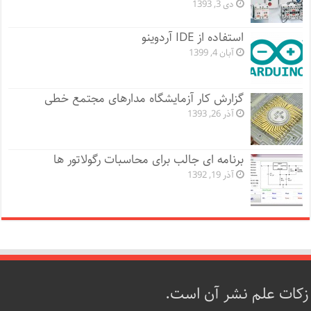
دی 3, 1393
استفاده از IDE آردوینو
آبان 4, 1399
گزارش کار آزمایشگاه مدارهای مجتمع خطی
آذر 26, 1393
برنامه ای جالب برای محاسبات رگولاتور ها
آذر 19, 1392
زکات علم نشر آن است.