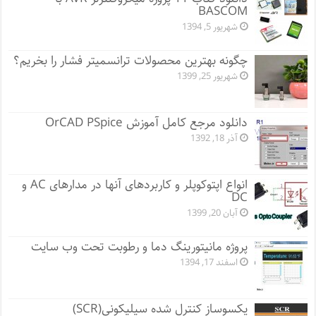
BASCOM
شهریور 5, 1394
چگونه بهترین محصولات ترانسمیتر فشار را بخریم؟
شهریور 25, 1399
دانلود مرجع کامل آموزش OrCAD PSpice
آذر 18, 1392
انواع اپتوکوپلر و کاربردهای آنها در مدارهای AC و
DC
آبان 20, 1399
پروژه مانيتورينگ دما و رطوبت تحت وب سایت
اسفند 17, 1394
یکسوساز کنترل شده سیلیکونی(SCR)