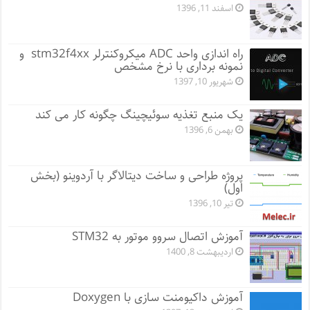
اسفند 11, 1396
راه اندازی واحد ADC میکروکنترلر stm32f4xx و
نمونه برداری با نرخ مشخص
شهریور 10, 1397
یک منبع تغذیه سوئیچینگ چگونه کار می کند
بهمن 6, 1396
پروژه طراحی و ساخت دیتالاگر با آردوینو (بخش
اول)
تیر 10, 1396
آموزش اتصال سروو موتور به STM32
اردیبهشت 8, 1400
آموزش داکیومنت سازی با Doxygen