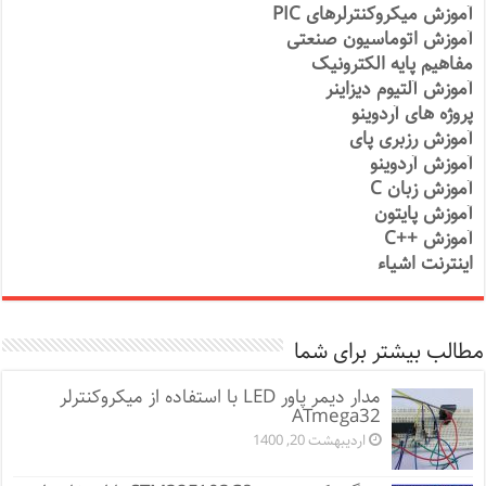
آموزش میکروکنترلرهای PIC
آموزش اتوماسیون صنعتی
مفاهیم پایه الکترونیک
آموزش آلتیوم دیزاینر
پروژه های آردوینو
آموزش رزبری پای
آموزش آردوینو
آموزش زبان C
آموزش پایتون
آموزش ++C
اینترنت اشیاء
مطالب بیشتر برای شما
مدار دیمر پاور LED با استفاده از میکروکنترلر
ATmega32
اردیبهشت 20, 1400