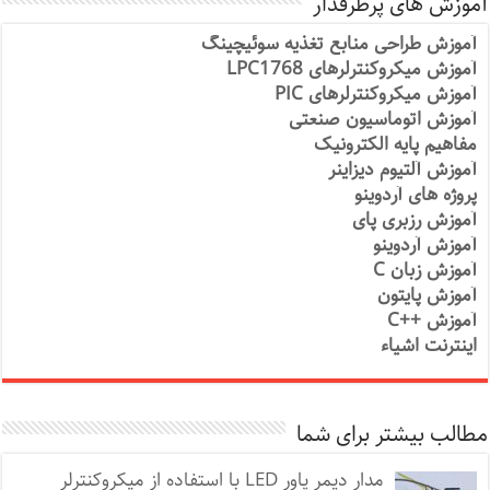
آموزش های پرطرفدار
آموزش طراحی منابع تغذیه سوئیچینگ
آموزش میکروکنترلرهای LPC1768
آموزش میکروکنترلرهای PIC
آموزش اتوماسیون صنعتی
مفاهیم پایه الکترونیک
آموزش آلتیوم دیزاینر
پروژه های آردوینو
آموزش رزبری پای
آموزش آردوینو
آموزش زبان C
آموزش پایتون
آموزش ++C
اینترنت اشیاء
مطالب بیشتر برای شما
مدار دیمر پاور LED با استفاده از میکروکنترلر