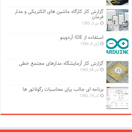
گزارش کار کارگاه ماشین های الکتریکی و مدار
فرمان
دی 3, 1393
استفاده از IDE آردوینو
آبان 4, 1399
گزارش کار آزمایشگاه مدارهای مجتمع خطی
آذر 26, 1393
برنامه ای جالب برای محاسبات رگولاتور ها
آذر 19, 1392