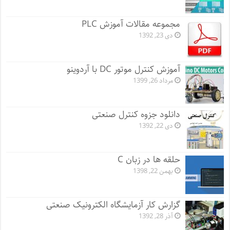
مجموعه مقالات آموزش PLC
دی 23, 1392
آموزش کنترل موتور DC با آردوینو
مرداد 26, 1399
دانلود جزوه کنترل صنعتی
دی 22, 1392
حلقه ها در زبان C
بهمن 22, 1398
گزارش کار آزمایشگاه الکترونیک صنعتی
آذر 28, 1392