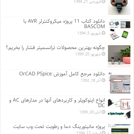
فروردین 21, 1394
دانلود کتاب 11 پروژه میکروکنترلر AVR با
BASCOM
شهریور 5, 1394
چگونه بهترین محصولات ترانسمیتر فشار را بخریم؟
شهریور 25, 1399
دانلود مرجع کامل آموزش OrCAD PSpice
آذر 18, 1392
انواع اپتوکوپلر و کاربردهای آنها در مدارهای AC و
DC
آبان 20, 1399
پروژه مانيتورينگ دما و رطوبت تحت وب سایت
اسفند 17, 1394