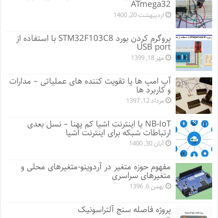
ATmega32
اردیبهشت 20, 1400
پروگرم کردن بورد STM32F103C8 با استفاده از
USB port
مهر 18, 1399
آپ امپ ها یا تقویت کننده های عملیاتی – مدارات
و کاربرد ها
مرداد 12, 1397
NB-IoT یا اینترنت اشیا کم پهنا – نسل بعدی
ارتباطات شبکه برای اینترنت اشیا
آبان 30, 1400
مفهوم حوزه متغیر در آردوینو-متغیرهای محلی و
متغیرهای سراسری
بهمن 6, 1396
پروژه فاصله سنج آلتراسونیک