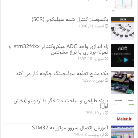
یکسوساز کنترل شده سیلیکونی(SCR)
اسفند 11, 1396
راه اندازی واحد ADC میکروکنترلر stm32f4xx و
نمونه برداری با نرخ مشخص
شهریور 10, 1397
یک منبع تغذیه سوئیچینگ چگونه کار می کند
بهمن 6, 1396
پروژه طراحی و ساخت دیتالاگر با آردوینو (بخش
اول)
تیر 10, 1396
آموزش اتصال سروو موتور به STM32
اردیبهشت 8, 1400