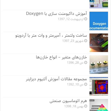
آموزش داکیومنت سازی با Doxygen
اردیبهشت 12, 1397
ساخت ولتمتر ، آمپرمتر و وات متر با آردوینو
شهریور 23, 1397
خازن‌های متغیر – انواع خازن‌ها
دی 28, 1396
مجموعه مقالات آموزش آلتیوم دیزاینر
دی 10, 1392
هرم اتوماسیون صنعتی
بهمن 18, 1398