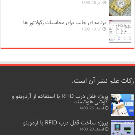
آذر 26, 1393
برنامه ای جالب برای محاسبات رگولاتور ها
آذر 19, 1392
زکات علم نشر آن است.
پروژه قفل‌ درب RFID با استفاده از آردوینو و
گوشی هوشمند
اسفند 25, 1400
پروژه ساخت قفل‌ درب RFID با آردوینو
اسفند 20, 1400