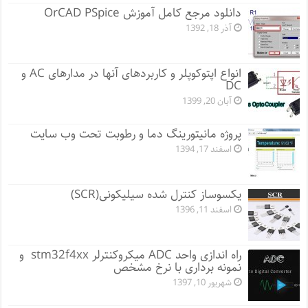
دانلود مرجع کامل آموزش OrCAD PSpice
آذر 18, 1392
انواع اپتوکوپلر و کاربردهای آنها در مدارهای AC و
DC
آبان 20, 1399
پروژه مانيتورينگ دما و رطوبت تحت وب سایت
اسفند 17, 1394
یکسوساز کنترل شده سیلیکونی(SCR)
اسفند 11, 1396
راه اندازی واحد ADC میکروکنترلر stm32f4xx و
نمونه برداری با نرخ مشخص
شهریور 10, 1397