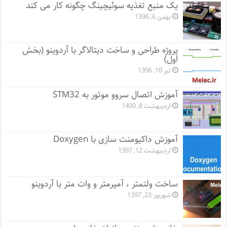
یک منبع تغذیه سوئیچینگ چگونه کار می کند
بهمن 6, 1396
پروژه طراحی و ساخت دیتالاگر با آردوینو (بخش
اول)
تیر 10, 1396
آموزش اتصال سروو موتور به STM32
اردیبهشت 8, 1400
آموزش داکیومنت سازی با Doxygen
اردیبهشت 12, 1397
ساخت ولتمتر ، آمپرمتر و وات متر با آردوینو
شهریور 23, 1397