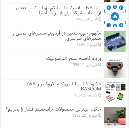
NB-IoT یا اینترنت اشیا کم پهنا – نسل بعدی
ارتباطات شبکه برای اینترنت اشیا
آبان 30, 1400
مفهوم حوزه متغیر در آردوینو-متغیرهای محلی و
متغیرهای سراسری
بهمن 6, 1396
پروژه فاصله سنج آلتراسونیک
فروردین 21, 1394
دانلود کتاب 11 پروژه میکروکنترلر AVR با
BASCOM
شهریور 5, 1394
چگونه بهترین محصولات ترانسمیتر فشار را بخریم؟
شهریور 25, 1399