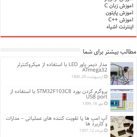
آموزش زبان C
آموزش پایتون
آموزش ++C
اینترنت اشیاء
مطالب بیشتر برای شما
مدار دیمر پاور LED با استفاده از میکروکنترلر
ATmega32
اردیبهشت 20, 1400
پروگرم کردن بورد STM32F103C8 با استفاده از
USB port
مهر 18, 1399
آپ امپ ها یا تقویت کننده های عملیاتی – مدارات
و کاربرد ها
مرداد 12, 1397