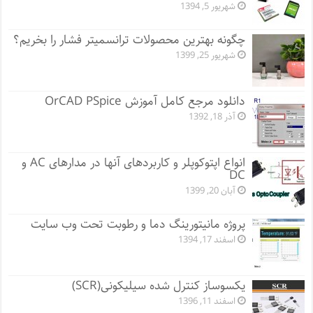
شهریور 5, 1394
چگونه بهترین محصولات ترانسمیتر فشار را بخریم؟
شهریور 25, 1399
دانلود مرجع کامل آموزش OrCAD PSpice
آذر 18, 1392
انواع اپتوکوپلر و کاربردهای آنها در مدارهای AC و
DC
آبان 20, 1399
پروژه مانيتورينگ دما و رطوبت تحت وب سایت
اسفند 17, 1394
یکسوساز کنترل شده سیلیکونی(SCR)
اسفند 11, 1396