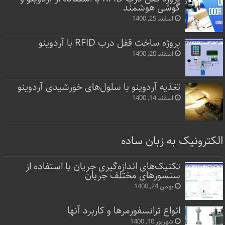
گوشی هوشمند
اسفند 25, 1400
پروژه ساخت قفل‌ درب RFID با آردوینو
اسفند 20, 1400
تغذیه آردوینو با سلول‌های خورشیدی آردوینو
اسفند 14, 1400
الکترونیک به زبان ساده
تکنیک‌های اندازه‌گیری جریان با استفاده از
سنسورهای مختلف جریان
بهمن 24, 1400
انواع ترانسفورمرها و کاربرد آنها
شهریور 10, 1400