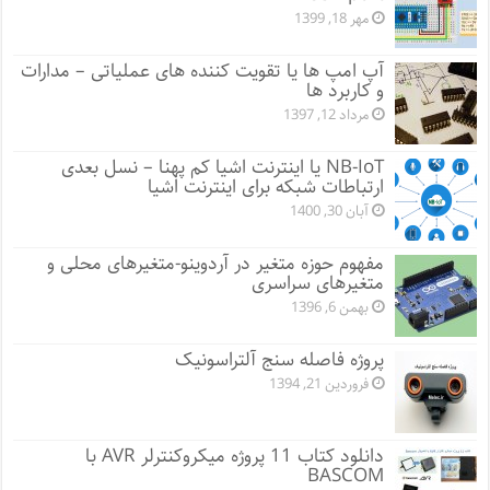
مهر 18, 1399
آپ امپ ها یا تقویت کننده های عملیاتی – مدارات
و کاربرد ها
مرداد 12, 1397
NB-IoT یا اینترنت اشیا کم پهنا – نسل بعدی
ارتباطات شبکه برای اینترنت اشیا
آبان 30, 1400
مفهوم حوزه متغیر در آردوینو-متغیرهای محلی و
متغیرهای سراسری
بهمن 6, 1396
پروژه فاصله سنج آلتراسونیک
فروردین 21, 1394
دانلود کتاب 11 پروژه میکروکنترلر AVR با
BASCOM