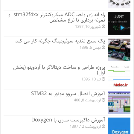
راه اندازی واحد ADC میکروکنترلر stm32f4xx و
نمونه برداری با نرخ مشخص
شهریور 10, 1397
یک منبع تغذیه سوئیچینگ چگونه کار می کند
بهمن 6, 1396
پروژه طراحی و ساخت دیتالاگر با آردوینو (بخش
اول)
تیر 10, 1396
آموزش اتصال سروو موتور به STM32
اردیبهشت 8, 1400
آموزش داکیومنت سازی با Doxygen
اردیبهشت 12, 1397