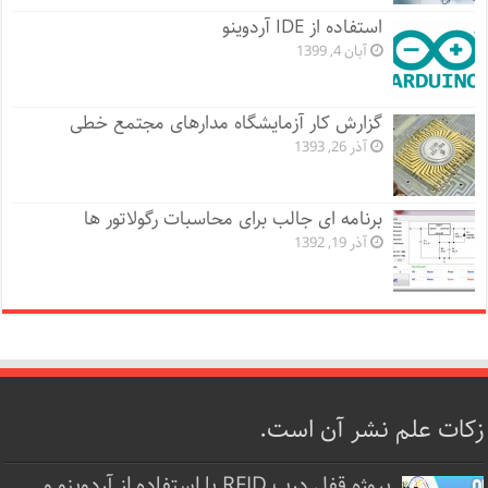
استفاده از IDE آردوینو
آبان 4, 1399
گزارش کار آزمایشگاه مدارهای مجتمع خطی
آذر 26, 1393
برنامه ای جالب برای محاسبات رگولاتور ها
آذر 19, 1392
زکات علم نشر آن است.
پروژه قفل‌ درب RFID با استفاده از آردوینو و