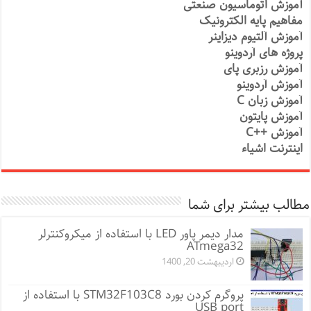
آموزش اتوماسیون صنعتی
مفاهیم پایه الکترونیک
آموزش آلتیوم دیزاینر
پروژه های آردوینو
آموزش رزبری پای
آموزش آردوینو
آموزش زبان C
آموزش پایتون
آموزش ++C
اینترنت اشیاء
مطالب بیشتر برای شما
مدار دیمر پاور LED با استفاده از میکروکنترلر
ATmega32
اردیبهشت 20, 1400
پروگرم کردن بورد STM32F103C8 با استفاده از
USB port