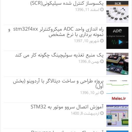
یکسوساز کنترل شده سیلیکونی(SCR)
اسفند 11, 1396
راه اندازی واحد ADC میکروکنترلر stm32f4xx و
نمونه برداری با نرخ مشخص
شهریور 10, 1397
یک منبع تغذیه سوئیچینگ چگونه کار می کند
بهمن 6, 1396
پروژه طراحی و ساخت دیتالاگر با آردوینو (بخش
اول)
تیر 10, 1396
آموزش اتصال سروو موتور به STM32
اردیبهشت 8, 1400