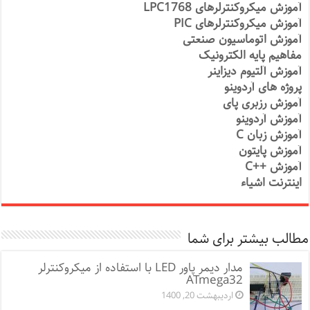
آموزش میکروکنترلرهای LPC1768
آموزش میکروکنترلرهای PIC
آموزش اتوماسیون صنعتی
مفاهیم پایه الکترونیک
آموزش آلتیوم دیزاینر
پروژه های آردوینو
آموزش رزبری پای
آموزش آردوینو
آموزش زبان C
آموزش پایتون
آموزش ++C
اینترنت اشیاء
مطالب بیشتر برای شما
مدار دیمر پاور LED با استفاده از میکروکنترلر
ATmega32
اردیبهشت 20, 1400