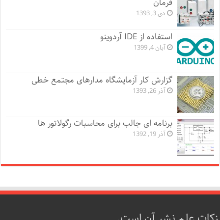
فرمان
دی 3, 1393
استفاده از IDE آردوینو
آبان 4, 1399
گزارش کار آزمایشگاه مدارهای مجتمع خطی
آذر 26, 1393
برنامه ای جالب برای محاسبات رگولاتور ها
آذر 19, 1392
زکات علم نشر آن است.