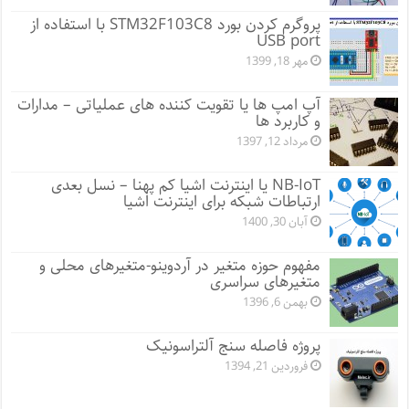
پروگرم کردن بورد STM32F103C8 با استفاده از
USB port
مهر 18, 1399
آپ امپ ها یا تقویت کننده های عملیاتی – مدارات
و کاربرد ها
مرداد 12, 1397
NB-IoT یا اینترنت اشیا کم پهنا – نسل بعدی
ارتباطات شبکه برای اینترنت اشیا
آبان 30, 1400
مفهوم حوزه متغیر در آردوینو-متغیرهای محلی و
متغیرهای سراسری
بهمن 6, 1396
پروژه فاصله سنج آلتراسونیک
فروردین 21, 1394