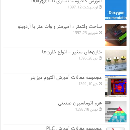
آموزش داکیومنت سازی با Doxygen
اردیبهشت 12, 1397
ساخت ولتمتر ، آمپرمتر و وات متر با آردوینو
شهریور 23, 1397
خازن‌های متغیر – انواع خازن‌ها
دی 28, 1396
مجموعه مقالات آموزش آلتیوم دیزاینر
دی 10, 1392
هرم اتوماسیون صنعتی
بهمن 18, 1398
مجموعه مقالات آموزش PLC