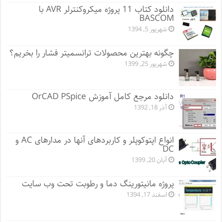
دانلود کتاب 11 پروژه میکروکنترلر AVR با
BASCOM
شهریور 5, 1394
چگونه بهترین محصولات ترانسمیتر فشار را بخریم؟
شهریور 25, 1399
دانلود مرجع کامل آموزش OrCAD PSpice
آذر 18, 1392
انواع اپتوکوپلر و کاربردهای آنها در مدارهای AC و
DC
آبان 20, 1399
پروژه مانيتورينگ دما و رطوبت تحت وب سایت
اسفند 17, 1394