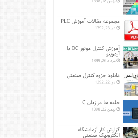
بهمن 18, 1398
مجموعه مقالات آموزش PLC
دی 23, 1392
آموزش کنترل موتور DC با
آردوینو
مرداد 26, 1399
دانلود جزوه کنترل صنعتی
دی 22, 1392
حلقه ها در زبان C
بهمن 22, 1398
گزارش کار آزمایشگاه
الکترونیک صنعتی