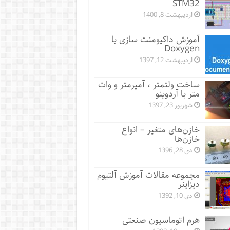
STM32
اردیبهشت 8, 1400
آموزش داکیومنت سازی با
Doxygen
اردیبهشت 12, 1397
ساخت ولتمتر ، آمپرمتر و وات
متر با آردوینو
شهریور 23, 1397
خازن‌های متغیر – انواع
خازن‌ها
دی 28, 1396
مجموعه مقالات آموزش آلتیوم
دیزاینر
دی 10, 1392
هرم اتوماسیون صنعتی