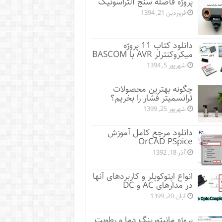
پروژه فاصله سنج آلتراسونیک
فروردین 21, 1394
دانلود کتاب 11 پروژه
میکروکنترلر AVR با BASCOM
شهریور 5, 1394
چگونه بهترین محصولات
ترانسمیتر فشار را بخریم؟
شهریور 25, 1399
دانلود مرجع کامل آموزش
OrCAD PSpice
آذر 18, 1392
انواع اپتوکوپلر و کاربردهای آنها
در مدارهای AC و DC
آبان 20, 1399
پروژه مانيتورينگ دما و رطوبت