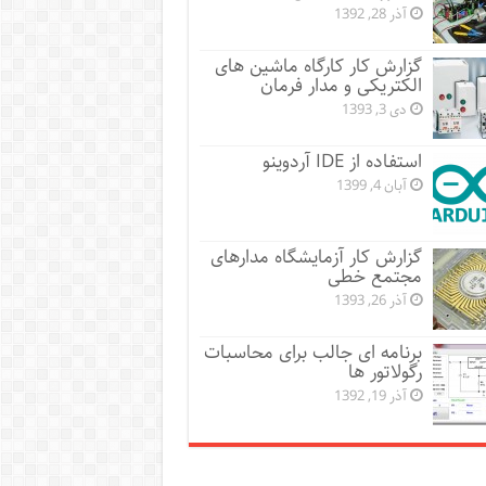
آذر 28, 1392
گزارش کار کارگاه ماشین های
الکتریکی و مدار فرمان
دی 3, 1393
استفاده از IDE آردوینو
آبان 4, 1399
گزارش کار آزمایشگاه مدارهای
مجتمع خطی
آذر 26, 1393
برنامه ای جالب برای محاسبات
رگولاتور ها
آذر 19, 1392