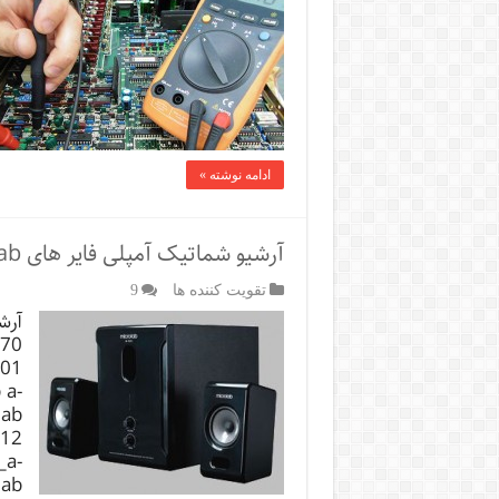
ادامه نوشته »
آرشیو شماتیک آمپلی فایر های Microlab
تقویت کننده ها
9
570
301
 a-
lab
612
_a-
lab