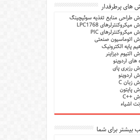
ش های پرطرفدار
ش طراحی منابع تغذیه سوئیچینگ
 میکروکنترلرهای LPC1768
ش میکروکنترلرهای PIC
ش اتوماسیون صنعتی
یم پایه الکترونیک
ش آلتیوم دیزاینر
ه های آردوینو
ش رزبری پای
ش آردوینو
ش زبان C
ش پایتون
ش ++C
رنت اشیاء
 بیشتر برای شما