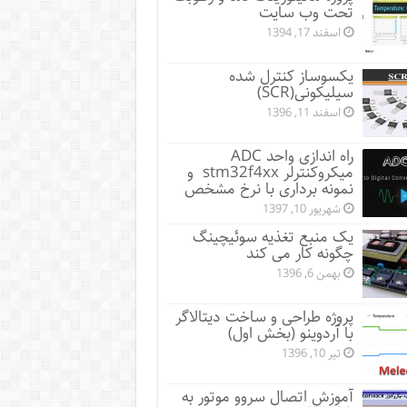
تحت وب سایت
اسفند 17, 1394
یکسوساز کنترل شده
سیلیکونی(SCR)
اسفند 11, 1396
راه اندازی واحد ADC
میکروکنترلر stm32f4xx و
نمونه برداری با نرخ مشخص
شهریور 10, 1397
یک منبع تغذیه سوئیچینگ
چگونه کار می کند
بهمن 6, 1396
پروژه طراحی و ساخت دیتالاگر
با آردوینو (بخش اول)
تیر 10, 1396
آموزش اتصال سروو موتور به