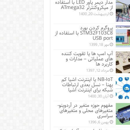
مدار دیمر پاور LED با استفاده
از میکروکنترلر ATmega32
اردیبهشت 20, 1400
پروگرم کردن بورد
STM32F103C8 با استفاده از
USB port
مهر 18, 1399
آپ امپ ها یا تقویت کننده
های عملیاتی – مدارات و
کاربرد ها
مرداد 12, 1397
NB-IoT یا اینترنت اشیا کم
پهنا – نسل بعدی ارتباطات
شبکه برای اینترنت اشیا
آبان 30, 1400
مفهوم حوزه متغیر در آردوینو-
متغیرهای محلی و متغیرهای
سراسری
بهمن 6, 1396