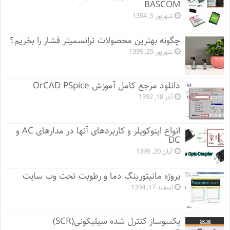
BASCOM
شهریور 5, 1394
چگونه بهترین محصولات ترانسمیتر فشار را بخریم؟
شهریور 25, 1399
دانلود مرجع کامل آموزش OrCAD PSpice
آذر 18, 1392
انواع اپتوکوپلر و کاربردهای آنها در مدارهای AC و
DC
آبان 20, 1399
پروژه مانيتورينگ دما و رطوبت تحت وب سایت
اسفند 17, 1394
یکسوساز کنترل شده سیلیکونی(SCR)