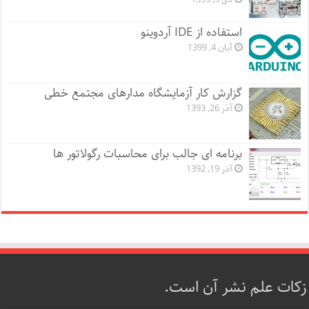
استفاده از IDE آردوینو
آبان 4, 1399
گزارش کار آزمایشگاه مدارهای مجتمع خطی
آذر 26, 1393
برنامه ای جالب برای محاسبات رگولاتور ها
آذر 19, 1392
زکات علم نشر آن است.