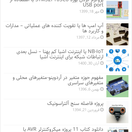
USB port
مهر 18, 1399
آپ امپ ها یا تقویت کننده های عملیاتی – مدارات
و کاربرد ها
مرداد 12, 1397
NB-IoT یا اینترنت اشیا کم پهنا – نسل بعدی
ارتباطات شبکه برای اینترنت اشیا
آبان 30, 1400
مفهوم حوزه متغیر در آردوینو-متغیرهای محلی و
متغیرهای سراسری
بهمن 6, 1396
پروژه فاصله سنج آلتراسونیک
فروردین 21, 1394
دانلود کتاب 11 پروژه میکروکنترلر AVR با