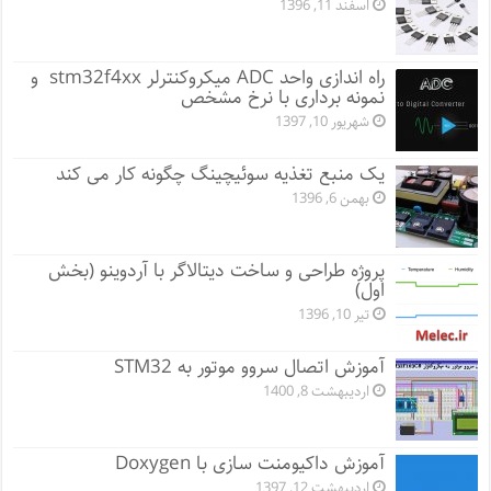
اسفند 11, 1396
راه اندازی واحد ADC میکروکنترلر stm32f4xx و
نمونه برداری با نرخ مشخص
شهریور 10, 1397
یک منبع تغذیه سوئیچینگ چگونه کار می کند
بهمن 6, 1396
پروژه طراحی و ساخت دیتالاگر با آردوینو (بخش
اول)
تیر 10, 1396
آموزش اتصال سروو موتور به STM32
اردیبهشت 8, 1400
آموزش داکیومنت سازی با Doxygen
اردیبهشت 12, 1397