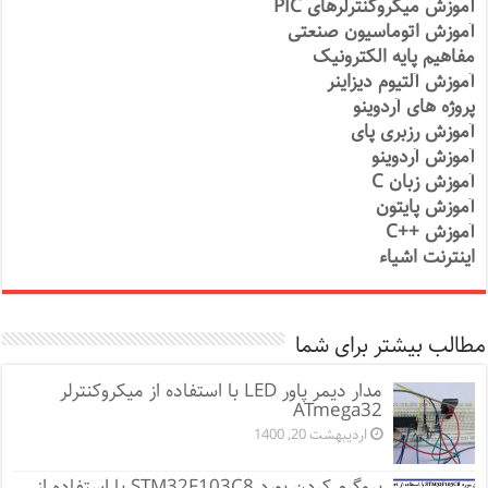
آموزش میکروکنترلرهای PIC
آموزش اتوماسیون صنعتی
مفاهیم پایه الکترونیک
آموزش آلتیوم دیزاینر
پروژه های آردوینو
آموزش رزبری پای
آموزش آردوینو
آموزش زبان C
آموزش پایتون
آموزش ++C
اینترنت اشیاء
مطالب بیشتر برای شما
مدار دیمر پاور LED با استفاده از میکروکنترلر
ATmega32
اردیبهشت 20, 1400
پروگرم کردن بورد STM32F103C8 با استفاده از