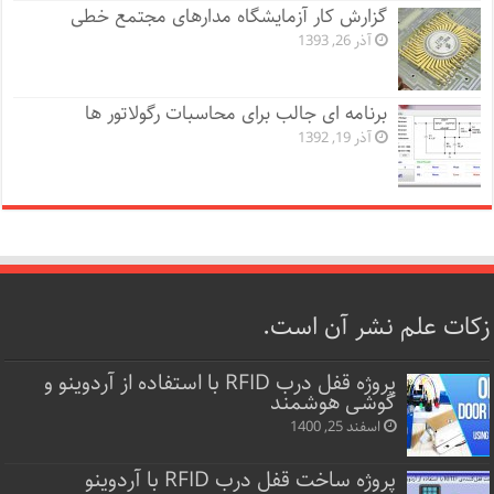
گزارش کار آزمایشگاه مدارهای مجتمع خطی
آذر 26, 1393
برنامه ای جالب برای محاسبات رگولاتور ها
آذر 19, 1392
زکات علم نشر آن است.
پروژه قفل‌ درب RFID با استفاده از آردوینو و
گوشی هوشمند
اسفند 25, 1400
پروژه ساخت قفل‌ درب RFID با آردوینو