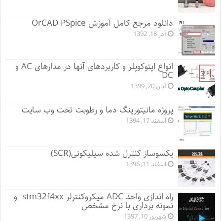
دانلود مرجع کامل آموزش OrCAD PSpice
آذر 18, 1392
انواع اپتوکوپلر و کاربردهای آنها در مدارهای AC و
DC
آبان 20, 1399
پروژه مانيتورينگ دما و رطوبت تحت وب سایت
اسفند 17, 1394
یکسوساز کنترل شده سیلیکونی(SCR)
اسفند 11, 1396
راه اندازی واحد ADC میکروکنترلر stm32f4xx و
نمونه برداری با نرخ مشخص
شهریور 10, 1397