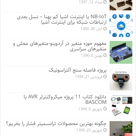
مرداد 12, 1397
NB-IoT یا اینترنت اشیا کم پهنا – نسل بعدی
ارتباطات شبکه برای اینترنت اشیا
آبان 30, 1400
مفهوم حوزه متغیر در آردوینو-متغیرهای محلی و
متغیرهای سراسری
بهمن 6, 1396
پروژه فاصله سنج آلتراسونیک
فروردین 21, 1394
دانلود کتاب 11 پروژه میکروکنترلر AVR با
BASCOM
شهریور 5, 1394
چگونه بهترین محصولات ترانسمیتر فشار را بخریم؟
شهریور 25, 1399