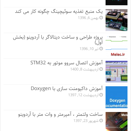
یک منبع تغذیه سوئیچینگ چگونه کار می کند
بهمن 6, 1396
پروژه طراحی و ساخت دیتالاگر با آردوینو (بخش
اول)
تیر 10, 1396
آموزش اتصال سروو موتور به STM32
اردیبهشت 8, 1400
آموزش داکیومنت سازی با Doxygen
اردیبهشت 12, 1397
ساخت ولتمتر ، آمپرمتر و وات متر با آردوینو
شهریور 23, 1397