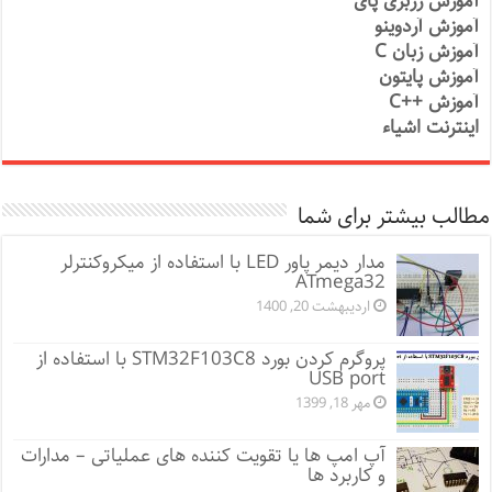
آموزش رزبری پای
آموزش آردوینو
آموزش زبان C
آموزش پایتون
آموزش ++C
اینترنت اشیاء
مطالب بیشتر برای شما
مدار دیمر پاور LED با استفاده از میکروکنترلر
ATmega32
اردیبهشت 20, 1400
پروگرم کردن بورد STM32F103C8 با استفاده از
USB port
مهر 18, 1399
آپ امپ ها یا تقویت کننده های عملیاتی – مدارات
و کاربرد ها