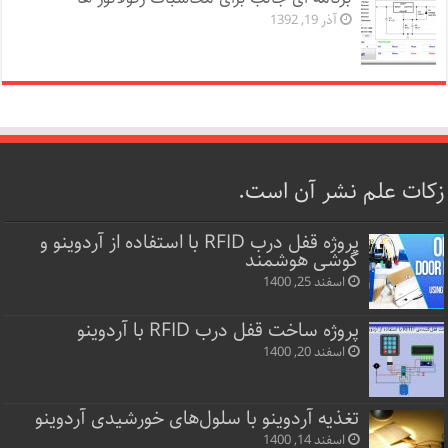
آذر 19, 1392
زکات علم نشر آن است.
پروژه قفل‌ درب RFID با استفاده از آردوینو و
گوشی هوشمند
اسفند 25, 1400
پروژه ساخت قفل‌ درب RFID با آردوینو
اسفند 20, 1400
تغذیه آردوینو با سلول‌های خورشیدی آردوینو
اسفند 14, 1400