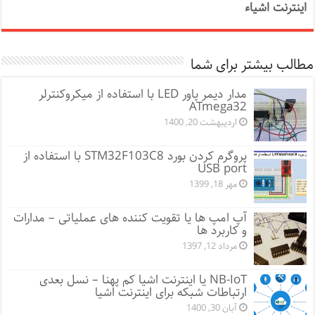
اینترنت اشیاء
مطالب بیشتر برای شما
مدار دیمر پاور LED با استفاده از میکروکنترلر
ATmega32
اردیبهشت 20, 1400
پروگرم کردن بورد STM32F103C8 با استفاده از
USB port
مهر 18, 1399
آپ امپ ها یا تقویت کننده های عملیاتی – مدارات
و کاربرد ها
مرداد 12, 1397
NB-IoT یا اینترنت اشیا کم پهنا – نسل بعدی
ارتباطات شبکه برای اینترنت اشیا
آبان 30, 1400