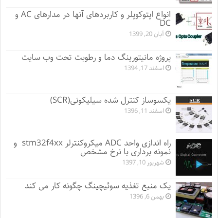
انواع اپتوکوپلر و کاربردهای آنها در مدارهای AC و
DC
آبان 20, 1399
پروژه مانيتورينگ دما و رطوبت تحت وب سایت
اسفند 17, 1394
یکسوساز کنترل شده سیلیکونی(SCR)
اسفند 11, 1396
راه اندازی واحد ADC میکروکنترلر stm32f4xx و
نمونه برداری با نرخ مشخص
شهریور 10, 1397
یک منبع تغذیه سوئیچینگ چگونه کار می کند
بهمن 6, 1396