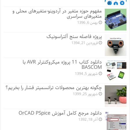
مفهوم حوزه متغیر در آردوینو-متغیرهای محلی و
متغیرهای سراسری
بهمن 6, 1396
پروژه فاصله سنج آلتراسونیک
فروردین 21, 1394
دانلود کتاب 11 پروژه میکروکنترلر AVR با
BASCOM
شهریور 5, 1394
چگونه بهترین محصولات ترانسمیتر فشار را بخریم؟
شهریور 25, 1399
دانلود مرجع کامل آموزش OrCAD PSpice
آذر 18, 1392