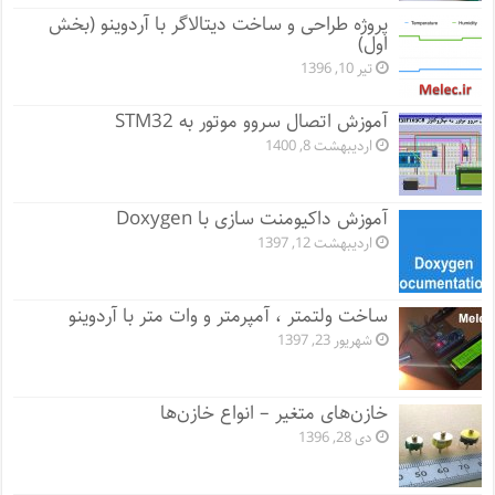
پروژه طراحی و ساخت دیتالاگر با آردوینو (بخش
اول)
تیر 10, 1396
آموزش اتصال سروو موتور به STM32
اردیبهشت 8, 1400
آموزش داکیومنت سازی با Doxygen
اردیبهشت 12, 1397
ساخت ولتمتر ، آمپرمتر و وات متر با آردوینو
شهریور 23, 1397
خازن‌های متغیر – انواع خازن‌ها
دی 28, 1396