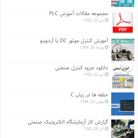
مجموعه مقالات آموزش PLC
دی 23, 1392
آموزش کنترل موتور DC با آردوینو
مرداد 26, 1399
دانلود جزوه کنترل صنعتی
دی 22, 1392
حلقه ها در زبان C
بهمن 22, 1398
گزارش کار آزمایشگاه الکترونیک صنعتی
آذر 28, 1392