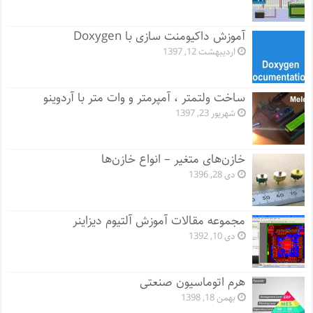
آموزش داکیومنت سازی با Doxygen
اردیبهشت 12, 1397
ساخت ولتمتر ، آمپرمتر و وات متر با آردوینو
شهریور 23, 1397
خازن‌های متغیر – انواع خازن‌ها
دی 28, 1396
مجموعه مقالات آموزش آلتیوم دیزاینر
دی 10, 1392
هرم اتوماسیون صنعتی
بهمن 18, 1398