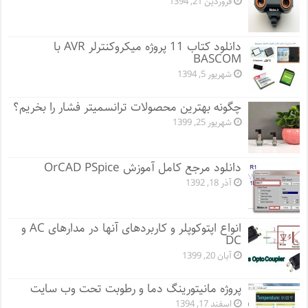
فروردین 21, 1394
دانلود کتاب 11 پروژه میکروکنترلر AVR با
BASCOM
شهریور 5, 1394
چگونه بهترین محصولات ترانسمیتر فشار را بخریم؟
شهریور 25, 1399
دانلود مرجع کامل آموزش OrCAD PSpice
آذر 18, 1392
انواع اپتوکوپلر و کاربردهای آنها در مدارهای AC و
DC
آبان 20, 1399
پروژه مانيتورينگ دما و رطوبت تحت وب سایت
اسفند 17, 1394