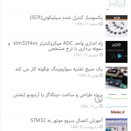
یکسوساز کنترل شده سیلیکونی(SCR)
اسفند 11, 1396
راه اندازی واحد ADC میکروکنترلر stm32f4xx و
نمونه برداری با نرخ مشخص
شهریور 10, 1397
یک منبع تغذیه سوئیچینگ چگونه کار می کند
بهمن 6, 1396
پروژه طراحی و ساخت دیتالاگر با آردوینو (بخش
اول)
تیر 10, 1396
آموزش اتصال سروو موتور به STM32
اردیبهشت 8, 1400