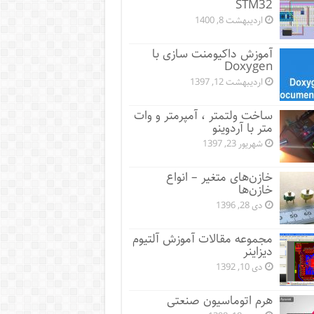
STM32
اردیبهشت 8, 1400
آموزش داکیومنت سازی با
Doxygen
اردیبهشت 12, 1397
ساخت ولتمتر ، آمپرمتر و وات
متر با آردوینو
شهریور 23, 1397
خازن‌های متغیر – انواع
خازن‌ها
دی 28, 1396
مجموعه مقالات آموزش آلتیوم
دیزاینر
دی 10, 1392
هرم اتوماسیون صنعتی