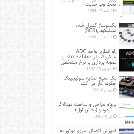
تحت وب سایت
اسفند 17, 1394
یکسوساز کنترل شده
سیلیکونی(SCR)
اسفند 11, 1396
راه اندازی واحد ADC
میکروکنترلر stm32f4xx و
نمونه برداری با نرخ مشخص
شهریور 10, 1397
یک منبع تغذیه سوئیچینگ
چگونه کار می کند
بهمن 6, 1396
پروژه طراحی و ساخت دیتالاگر
با آردوینو (بخش اول)
تیر 10, 1396
آموزش اتصال سروو موتور به