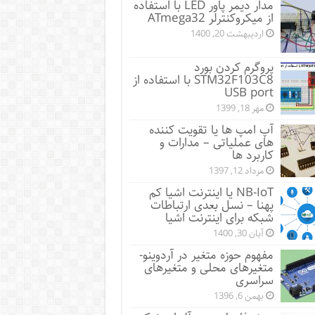
مدار دیمر پاور LED با استفاده
از میکروکنترلر ATmega32
اردیبهشت 20, 1400
پروگرم کردن بورد
STM32F103C8 با استفاده از
USB port
مهر 18, 1399
آپ امپ ها یا تقویت کننده
های عملیاتی – مدارات و
کاربرد ها
مرداد 12, 1397
NB-IoT یا اینترنت اشیا کم
پهنا – نسل بعدی ارتباطات
شبکه برای اینترنت اشیا
آبان 30, 1400
مفهوم حوزه متغیر در آردوینو-
متغیرهای محلی و متغیرهای
سراسری
بهمن 6, 1396