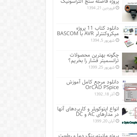
پروژه فاصله سنج آلتراسونیک
فروردین 21, 1394
دانلود کتاب 11 پروژه
میکروکنترلر AVR با BASCOM
شهریور 5, 1394
چگونه بهترین محصولات
ترانسمیتر فشار را بخریم؟
شهریور 25, 1399
دانلود مرجع کامل آموزش
OrCAD PSpice
آذر 18, 1392
انواع اپتوکوپلر و کاربردهای آنها
در مدارهای AC و DC
آبان 20, 1399
پروژه مانيتورينگ دما و رطوبت