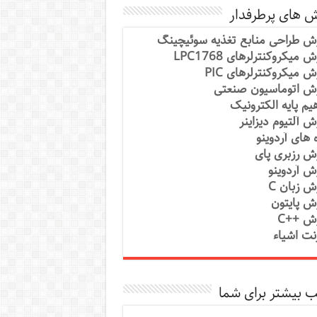
ش های پرطرفدار
ش طراحی منابع تغذیه سوئیچینگ
 میکروکنترلرهای LPC1768
ش میکروکنترلرهای PIC
ش اتوماسیون صنعتی
یم پایه الکترونیک
ش آلتیوم دیزاینر
ه های آردوینو
ش رزبری پای
ش آردوینو
ش زبان C
ش پایتون
ش ++C
رنت اشیاء
 بیشتر برای شما