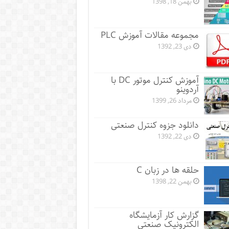
بهمن 18, 1398
مجموعه مقالات آموزش PLC
دی 23, 1392
آموزش کنترل موتور DC با
آردوینو
مرداد 26, 1399
دانلود جزوه کنترل صنعتی
دی 22, 1392
حلقه ها در زبان C
بهمن 22, 1398
گزارش کار آزمایشگاه
الکترونیک صنعتی