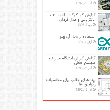
آذر 28, 1392
گزارش کار کارگاه ماشین های
الکتریکی و مدار فرمان
دی 3, 1393
استفاده از IDE آردوینو
آبان 4, 1399
گزارش کار آزمایشگاه مدارهای
مجتمع خطی
آذر 26, 1393
برنامه ای جالب برای محاسبات
رگولاتور ها
آذر 19, 1392