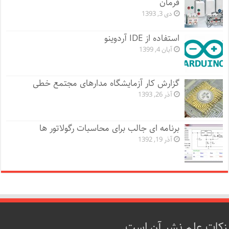
فرمان
دی 3, 1393
استفاده از IDE آردوینو
آبان 4, 1399
گزارش کار آزمایشگاه مدارهای مجتمع خطی
آذر 26, 1393
برنامه ای جالب برای محاسبات رگولاتور ها
آذر 19, 1392
زکات علم نشر آن است.