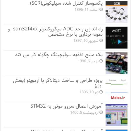
یکسوساز کنترل شده سیلیکونی(SCR)
اسفند 11, 1396
راه اندازی واحد ADC میکروکنترلر stm32f4xx و
نمونه برداری با نرخ مشخص
شهریور 10, 1397
یک منبع تغذیه سوئیچینگ چگونه کار می کند
بهمن 6, 1396
پروژه طراحی و ساخت دیتالاگر با آردوینو (بخش
اول)
تیر 10, 1396
آموزش اتصال سروو موتور به STM32
اردیبهشت 8, 1400