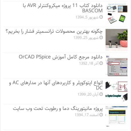
دانلود کتاب 11 پروژه میکروکنترلر AVR با
BASCOM
شهریور 5, 1394
چگونه بهترین محصولات ترانسمیتر فشار را بخریم؟
شهریور 25, 1399
دانلود مرجع کامل آموزش OrCAD PSpice
آذر 18, 1392
انواع اپتوکوپلر و کاربردهای آنها در مدارهای AC و
DC
آبان 20, 1399
پروژه مانيتورينگ دما و رطوبت تحت وب سایت
اسفند 17, 1394