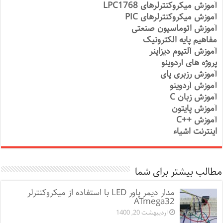
آموزش میکروکنترلرهای LPC1768
آموزش میکروکنترلرهای PIC
آموزش اتوماسیون صنعتی
مفاهیم پایه الکترونیک
آموزش آلتیوم دیزاینر
پروژه های آردوینو
آموزش رزبری پای
آموزش آردوینو
آموزش زبان C
آموزش پایتون
آموزش ++C
اینترنت اشیاء
مطالب بیشتر برای شما
مدار دیمر پاور LED با استفاده از میکروکنترلر
ATmega32
اردیبهشت 20, 1400