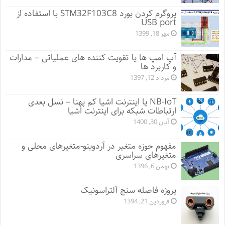
پروگرم کردن بورد STM32F103C8 با استفاده از
USB port
مهر 18, 1399
آپ امپ ها یا تقویت کننده های عملیاتی – مدارات
و کاربرد ها
مرداد 12, 1397
NB-IoT یا اینترنت اشیا کم پهنا – نسل بعدی
ارتباطات شبکه برای اینترنت اشیا
آبان 30, 1400
مفهوم حوزه متغیر در آردوینو-متغیرهای محلی و
متغیرهای سراسری
بهمن 6, 1396
پروژه فاصله سنج آلتراسونیک
فروردین 21, 1394