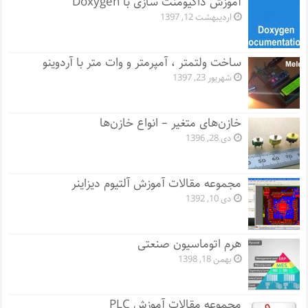
آموزش داکیومنت سازی با Doxygen
اردیبهشت 12, 1397
ساخت ولتمتر ، آمپرمتر و وات متر با آردوینو
شهریور 23, 1397
خازن‌های متغیر – انواع خازن‌ها
دی 28, 1396
مجموعه مقالات آموزش آلتیوم دیزاینر
دی 10, 1392
هرم اتوماسیون صنعتی
بهمن 18, 1398
مجموعه مقالات آموزش PLC