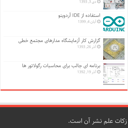
دی 3, 1393
استفاده از IDE آردوینو
آبان 4, 1399
گزارش کار آزمایشگاه مدارهای مجتمع خطی
آذر 26, 1393
برنامه ای جالب برای محاسبات رگولاتور ها
آذر 19, 1392
زکات علم نشر آن است.