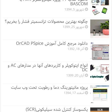
BASCOM
شهریور 5, 1394
چگونه بهترین محصولات ترانسمیتر فشار را بخریم؟
شهریور 25, 1399
دانلود مرجع کامل آموزش OrCAD PSpice
آذر 18, 1392
انواع اپتوکوپلر و کاربردهای آنها در مدارهای AC و
DC
آبان 20, 1399
پروژه مانيتورينگ دما و رطوبت تحت وب سایت
اسفند 17, 1394
یکسوساز کنترل شده سیلیکونی(SCR)