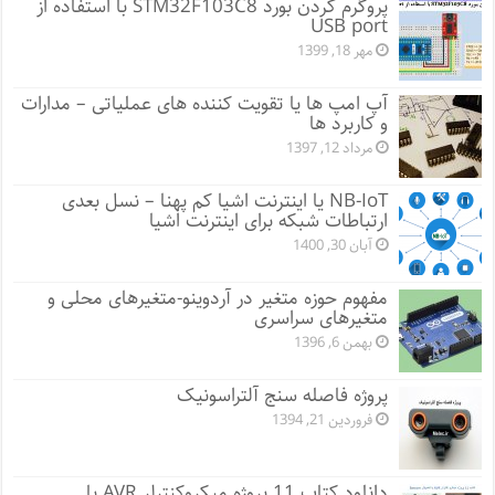
پروگرم کردن بورد STM32F103C8 با استفاده از
USB port
مهر 18, 1399
آپ امپ ها یا تقویت کننده های عملیاتی – مدارات
و کاربرد ها
مرداد 12, 1397
NB-IoT یا اینترنت اشیا کم پهنا – نسل بعدی
ارتباطات شبکه برای اینترنت اشیا
آبان 30, 1400
مفهوم حوزه متغیر در آردوینو-متغیرهای محلی و
متغیرهای سراسری
بهمن 6, 1396
پروژه فاصله سنج آلتراسونیک
فروردین 21, 1394
دانلود کتاب 11 پروژه میکروکنترلر AVR با