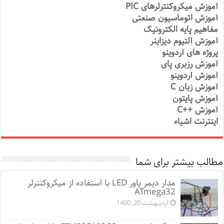
آموزش میکروکنترلرهای PIC
آموزش اتوماسیون صنعتی
مفاهیم پایه الکترونیک
آموزش آلتیوم دیزاینر
پروژه های آردوینو
آموزش رزبری پای
آموزش آردوینو
آموزش زبان C
آموزش پایتون
آموزش ++C
اینترنت اشیاء
مطالب بیشتر برای شما
مدار دیمر پاور LED با استفاده از میکروکنترلر
ATmega32
اردیبهشت 20, 1400