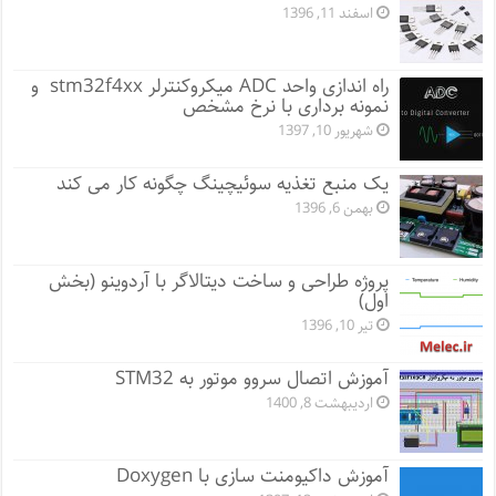
اسفند 11, 1396
راه اندازی واحد ADC میکروکنترلر stm32f4xx و
نمونه برداری با نرخ مشخص
شهریور 10, 1397
یک منبع تغذیه سوئیچینگ چگونه کار می کند
بهمن 6, 1396
پروژه طراحی و ساخت دیتالاگر با آردوینو (بخش
اول)
تیر 10, 1396
آموزش اتصال سروو موتور به STM32
اردیبهشت 8, 1400
آموزش داکیومنت سازی با Doxygen