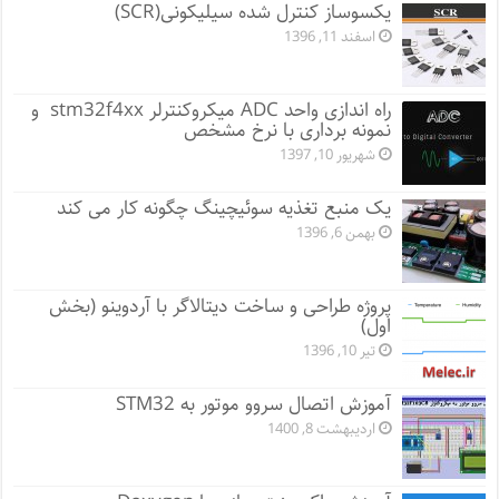
یکسوساز کنترل شده سیلیکونی(SCR)
اسفند 11, 1396
راه اندازی واحد ADC میکروکنترلر stm32f4xx و
نمونه برداری با نرخ مشخص
شهریور 10, 1397
یک منبع تغذیه سوئیچینگ چگونه کار می کند
بهمن 6, 1396
پروژه طراحی و ساخت دیتالاگر با آردوینو (بخش
اول)
تیر 10, 1396
آموزش اتصال سروو موتور به STM32
اردیبهشت 8, 1400