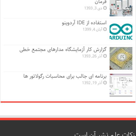
فرمان
دی 3, 1393
استفاده از IDE آردوینو
آبان 4, 1399
گزارش کار آزمایشگاه مدارهای مجتمع خطی
آذر 26, 1393
برنامه ای جالب برای محاسبات رگولاتور ها
آذر 19, 1392
زکات علم نشر آن است.