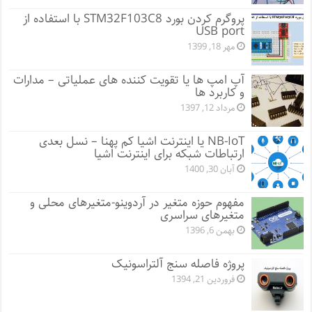
پروگرم کردن بورد STM32F103C8 با استفاده از
USB port
مهر 18, 1399
آپ امپ ها یا تقویت کننده های عملیاتی – مدارات
و کاربرد ها
مرداد 12, 1397
NB-IoT یا اینترنت اشیا کم پهنا – نسل بعدی
ارتباطات شبکه برای اینترنت اشیا
آبان 30, 1400
مفهوم حوزه متغیر در آردوینو-متغیرهای محلی و
متغیرهای سراسری
بهمن 6, 1396
پروژه فاصله سنج آلتراسونیک
فروردین 21, 1394