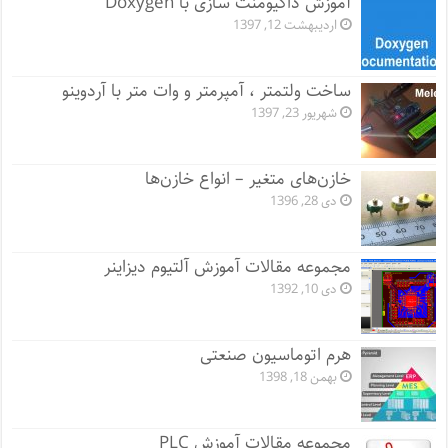
آموزش داکیومنت سازی با Doxygen
اردیبهشت 12, 1397
ساخت ولتمتر ، آمپرمتر و وات متر با آردوینو
شهریور 23, 1397
خازن‌های متغیر – انواع خازن‌ها
دی 28, 1396
مجموعه مقالات آموزش آلتیوم دیزاینر
دی 10, 1392
هرم اتوماسیون صنعتی
بهمن 18, 1398
مجموعه مقالات آموزش PLC