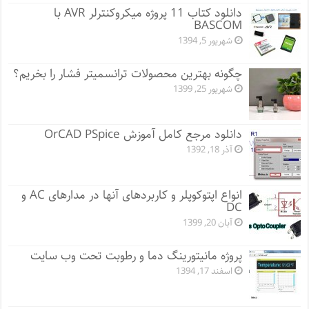
دانلود کتاب 11 پروژه میکروکنترلر AVR با
BASCOM
شهریور 5, 1394
چگونه بهترین محصولات ترانسمیتر فشار را بخریم؟
شهریور 25, 1399
دانلود مرجع کامل آموزش OrCAD PSpice
آذر 18, 1392
انواع اپتوکوپلر و کاربردهای آنها در مدارهای AC و
DC
آبان 20, 1399
پروژه مانيتورينگ دما و رطوبت تحت وب سایت
اسفند 17, 1394