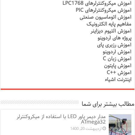
آموزش میکروکنترلرهای LPC1768
آموزش میکروکنترلرهای PIC
آموزش اتوماسیون صنعتی
مفاهیم پایه الکترونیک
آموزش آلتیوم دیزاینر
پروژه های آردوینو
آموزش رزبری پای
آموزش آردوینو
آموزش زبان C
آموزش پایتون
آموزش ++C
اینترنت اشیاء
مطالب بیشتر برای شما
مدار دیمر پاور LED با استفاده از میکروکنترلر
ATmega32
اردیبهشت 20, 1400