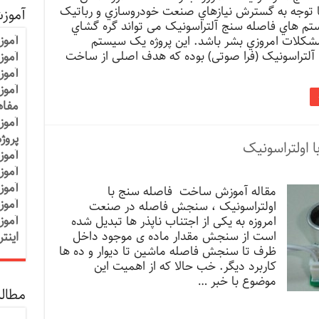
ا توجه به گسترش نیازهاي صنعت خودروسازي و رباتیک
آموز
 هاي فاصله سنج آلتراسونیک می تواند گره گشاي
آموز
مشکلات امروزي بشر باشد. این پروژه یک سیستم
آلتراسونیک (فرا صوتی) بوده که هدف اصلی از ساخت
آموزش
آموز
آموز
مفاه
آموز
پروژ
 اولتراسونیک
آموز
آموز
آموز
مقاله آموزش ساخت فاصله سنج با
آموز
اولتراسونیک ، سنجش فاصله در صنعت
آموز
امروزه به یکی از اجتناب ناپذر ها تبدیل شده
است از سنجش مقدار ماده ی موجود داخل
اینت
ظرف تا سنجش فاصله ماشین تا دیوار و ده ها
کاربرد دیگر. خب حالا که از اهمیت این
موضوع با خبر …
مطالب