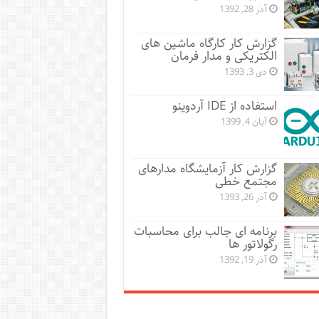
آذر 28, 1392
گزارش کار کارگاه ماشین های
الکتریکی و مدار فرمان
دی 3, 1393
استفاده از IDE آردوینو
آبان 4, 1399
گزارش کار آزمایشگاه مدارهای
مجتمع خطی
آذر 26, 1393
برنامه ای جالب برای محاسبات
رگولاتور ها
آذر 19, 1392