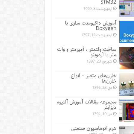
STM32
اردیبهشت 8, 1400
آموزش داکیومنت سازی با
Doxygen
اردیبهشت 12, 1397
ساخت ولتمتر ، آمپرمتر و وات
متر با آردوینو
شهریور 23, 1397
خازن‌های متغیر – انواع
خازن‌ها
دی 28, 1396
مجموعه مقالات آموزش آلتیوم
دیزاینر
دی 10, 1392
هرم اتوماسیون صنعتی