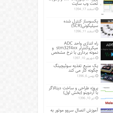
تحت وب سایت
اسفند 17, 1394
یکسوساز کنترل شده
سیلیکونی(SCR)
اسفند 11, 1396
راه اندازی واحد ADC
میکروکنترلر stm32f4xx و
نمونه برداری با نرخ مشخص
شهریور 10, 1397
یک منبع تغذیه سوئیچینگ
چگونه کار می کند
بهمن 6, 1396
پروژه طراحی و ساخت دیتالاگر
با آردوینو (بخش اول)
تیر 10, 1396
آموزش اتصال سروو موتور به