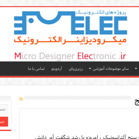
سایر موضوعات آموزشی
رزبری‌پای
آردوینو
تماس با ما
ج
 سنج آلتراسونیک ، امروزه با رشد شگفت آور دانش