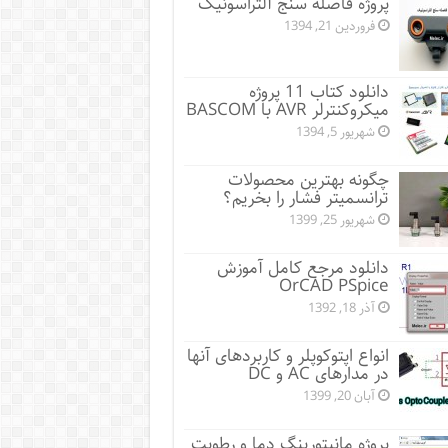
پروژه فاصله سنج آلتراسونیک
فروردین 21, 1394
دانلود کتاب 11 پروژه
میکروکنترلر AVR با BASCOM
شهریور 5, 1394
چگونه بهترین محصولات
ترانسمیتر فشار را بخریم؟
شهریور 25, 1399
دانلود مرجع کامل آموزش
OrCAD PSpice
آذر 18, 1392
انواع اپتوکوپلر و کاربردهای آنها
در مدارهای AC و DC
آبان 20, 1399
پروژه مانيتورينگ دما و رطوبت