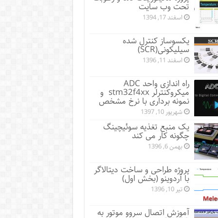
تحت وب سایت
اسفند 17, 1394
یکسوساز کنترل شده
سیلیکونی(SCR)
اسفند 11, 1396
راه اندازی واحد ADC
میکروکنترلر stm32f4xx و
نمونه برداری با نرخ مشخص
شهریور 10, 1397
یک منبع تغذیه سوئیچینگ
چگونه کار می کند
بهمن 6, 1396
پروژه طراحی و ساخت دیتالاگر
با آردوینو (بخش اول)
تیر 10, 1396
آموزش اتصال سروو موتور به