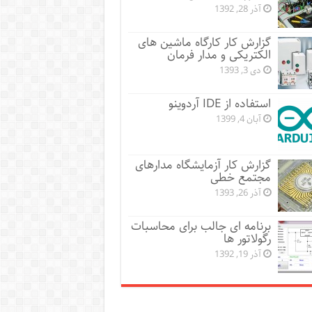
آذر 28, 1392
گزارش کار کارگاه ماشین های
الکتریکی و مدار فرمان
دی 3, 1393
استفاده از IDE آردوینو
آبان 4, 1399
گزارش کار آزمایشگاه مدارهای
مجتمع خطی
آذر 26, 1393
برنامه ای جالب برای محاسبات
رگولاتور ها
آذر 19, 1392