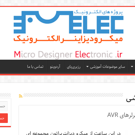
سایر موضوعات آموزشی
رزبری‌پای
آردوینو
تماس با ما
شی
ای AVR
در این ساعت از میکرو دیزاینربراتون مجموعه ای