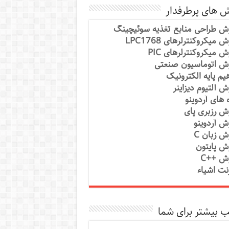
ش های پرطرفدار
ش طراحی منابع تغذیه سوئیچینگ
 میکروکنترلرهای LPC1768
ش میکروکنترلرهای PIC
ش اتوماسیون صنعتی
یم پایه الکترونیک
ش آلتیوم دیزاینر
ه های آردوینو
ش رزبری پای
ش آردوینو
ش زبان C
ش پایتون
ش ++C
رنت اشیاء
 بیشتر برای شما