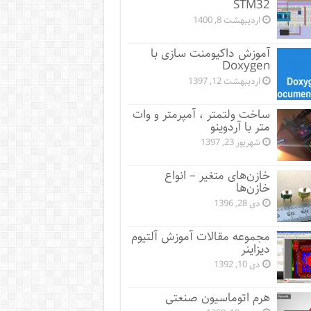
STM32
اردیبهشت 8, 1400
آموزش داکیومنت سازی با
Doxygen
اردیبهشت 12, 1397
ساخت ولتمتر ، آمپرمتر و وات
متر با آردوینو
شهریور 23, 1397
خازن‌های متغیر – انواع
خازن‌ها
دی 28, 1396
مجموعه مقالات آموزش آلتیوم
دیزاینر
دی 10, 1392
هرم اتوماسیون صنعتی