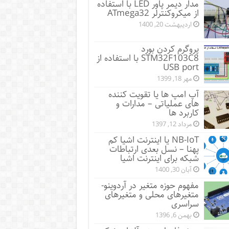
مدار دیمر پاور LED با استفاده
از میکروکنترلر ATmega32
اردیبهشت 20, 1400
پروگرم کردن بورد
STM32F103C8 با استفاده از
USB port
مهر 18, 1399
آپ امپ ها یا تقویت کننده
های عملیاتی – مدارات و
کاربرد ها
مرداد 12, 1397
NB-IoT یا اینترنت اشیا کم
پهنا – نسل بعدی ارتباطات
شبکه برای اینترنت اشیا
آبان 30, 1400
مفهوم حوزه متغیر در آردوینو-
متغیرهای محلی و متغیرهای
سراسری
بهمن 6, 1396