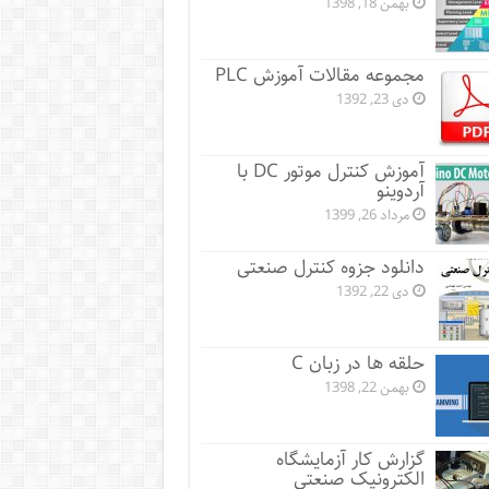
بهمن 18, 1398
مجموعه مقالات آموزش PLC
دی 23, 1392
آموزش کنترل موتور DC با
آردوینو
مرداد 26, 1399
دانلود جزوه کنترل صنعتی
دی 22, 1392
حلقه ها در زبان C
بهمن 22, 1398
گزارش کار آزمایشگاه
الکترونیک صنعتی