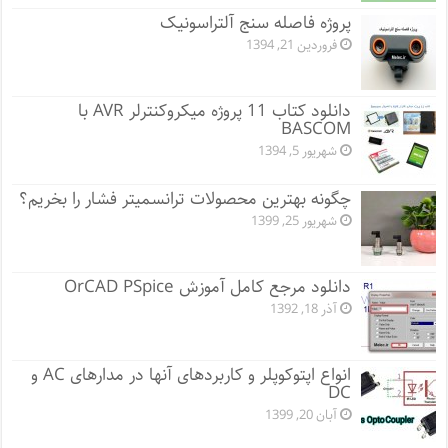
پروژه فاصله سنج آلتراسونیک
فروردین 21, 1394
دانلود کتاب 11 پروژه میکروکنترلر AVR با
BASCOM
شهریور 5, 1394
چگونه بهترین محصولات ترانسمیتر فشار را بخریم؟
شهریور 25, 1399
دانلود مرجع کامل آموزش OrCAD PSpice
آذر 18, 1392
انواع اپتوکوپلر و کاربردهای آنها در مدارهای AC و
DC
آبان 20, 1399