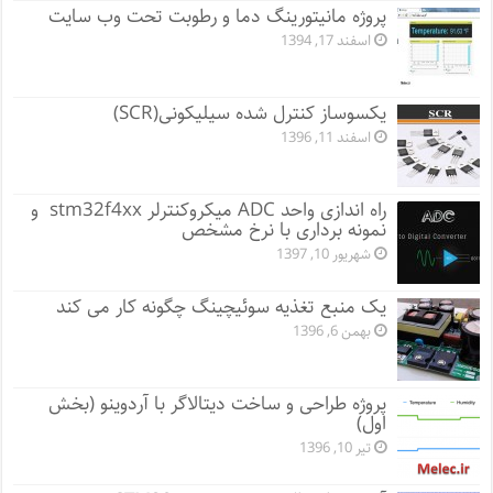
پروژه مانيتورينگ دما و رطوبت تحت وب سایت
اسفند 17, 1394
یکسوساز کنترل شده سیلیکونی(SCR)
اسفند 11, 1396
راه اندازی واحد ADC میکروکنترلر stm32f4xx و
نمونه برداری با نرخ مشخص
شهریور 10, 1397
یک منبع تغذیه سوئیچینگ چگونه کار می کند
بهمن 6, 1396
پروژه طراحی و ساخت دیتالاگر با آردوینو (بخش
اول)
تیر 10, 1396