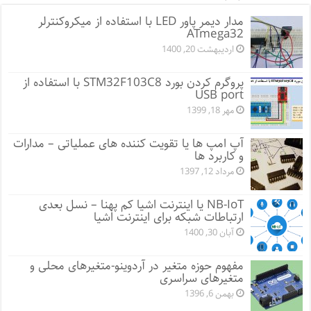
مدار دیمر پاور LED با استفاده از میکروکنترلر
ATmega32
اردیبهشت 20, 1400
پروگرم کردن بورد STM32F103C8 با استفاده از
USB port
مهر 18, 1399
آپ امپ ها یا تقویت کننده های عملیاتی – مدارات
و کاربرد ها
مرداد 12, 1397
NB-IoT یا اینترنت اشیا کم پهنا – نسل بعدی
ارتباطات شبکه برای اینترنت اشیا
آبان 30, 1400
مفهوم حوزه متغیر در آردوینو-متغیرهای محلی و
متغیرهای سراسری
بهمن 6, 1396