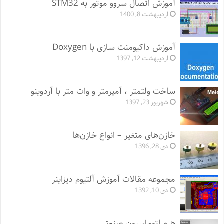
آموزش اتصال سروو موتور به STM32
اردیبهشت 8, 1400
آموزش داکیومنت سازی با Doxygen
اردیبهشت 12, 1397
ساخت ولتمتر ، آمپرمتر و وات متر با آردوینو
شهریور 23, 1397
خازن‌های متغیر – انواع خازن‌ها
دی 28, 1396
مجموعه مقالات آموزش آلتیوم دیزاینر
دی 10, 1392
هرم اتوماسیون صنعتی