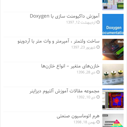
آموزش داکیومنت سازی با Doxygen
اردیبهشت 12, 1397
ساخت ولتمتر ، آمپرمتر و وات متر با آردوینو
شهریور 23, 1397
خازن‌های متغیر – انواع خازن‌ها
دی 28, 1396
مجموعه مقالات آموزش آلتیوم دیزاینر
دی 10, 1392
هرم اتوماسیون صنعتی
بهمن 18, 1398