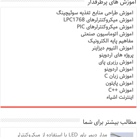
آموزش های پرطرفدار
آموزش طراحی منابع تغذیه سوئیچینگ
آموزش میکروکنترلرهای LPC1768
آموزش میکروکنترلرهای PIC
آموزش اتوماسیون صنعتی
مفاهیم پایه الکترونیک
آموزش آلتیوم دیزاینر
پروژه های آردوینو
آموزش رزبری پای
آموزش آردوینو
آموزش زبان C
آموزش پایتون
آموزش ++C
اینترنت اشیاء
مطالب بیشتر برای شما
مدار دیمر پاور LED با استفاده از میکروکنترلر