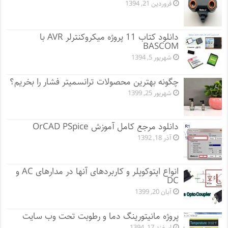
فروردین 21, 1394
دانلود کتاب 11 پروژه میکروکنترلر AVR با
BASCOM
شهریور 5, 1394
چگونه بهترین محصولات ترانسمیتر فشار را بخریم؟
شهریور 25, 1399
دانلود مرجع کامل آموزش OrCAD PSpice
آذر 18, 1392
انواع اپتوکوپلر و کاربردهای آنها در مدارهای AC و
DC
آبان 20, 1399
پروژه مانيتورينگ دما و رطوبت تحت وب سایت
اسفند 17, 1394