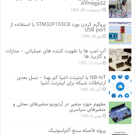
ATmega32
اردیبهشت 20, 1400
پروگرم کردن بورد STM32F103C8 با استفاده از
USB port
مهر 18, 1399
آپ امپ ها یا تقویت کننده های عملیاتی – مدارات
و کاربرد ها
مرداد 12, 1397
NB-IoT یا اینترنت اشیا کم پهنا – نسل بعدی
ارتباطات شبکه برای اینترنت اشیا
آبان 30, 1400
مفهوم حوزه متغیر در آردوینو-متغیرهای محلی و
متغیرهای سراسری
بهمن 6, 1396
پروژه فاصله سنج آلتراسونیک