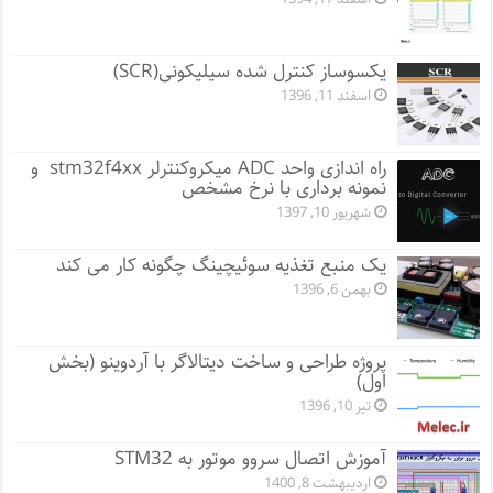
یکسوساز کنترل شده سیلیکونی(SCR)
اسفند 11, 1396
راه اندازی واحد ADC میکروکنترلر stm32f4xx و
نمونه برداری با نرخ مشخص
شهریور 10, 1397
یک منبع تغذیه سوئیچینگ چگونه کار می کند
بهمن 6, 1396
پروژه طراحی و ساخت دیتالاگر با آردوینو (بخش
اول)
تیر 10, 1396
آموزش اتصال سروو موتور به STM32
اردیبهشت 8, 1400