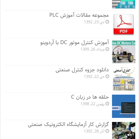
مجموعه مقالات آموزش PLC
دی 23, 1392
آموزش کنترل موتور DC با آردوینو
مرداد 26, 1399
دانلود جزوه کنترل صنعتی
دی 22, 1392
حلقه ها در زبان C
بهمن 22, 1398
گزارش کار آزمایشگاه الکترونیک صنعتی
آذر 28, 1392