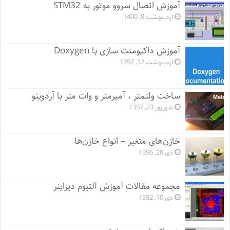
آموزش اتصال سروو موتور به STM32
اردیبهشت 8, 1400
آموزش داکیومنت سازی با Doxygen
اردیبهشت 12, 1397
ساخت ولتمتر ، آمپرمتر و وات متر با آردوینو
شهریور 23, 1397
خازن‌های متغیر – انواع خازن‌ها
دی 28, 1396
مجموعه مقالات آموزش آلتیوم دیزاینر
دی 10, 1392