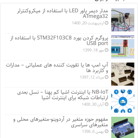
مدار دیمر پاور LED با استفاده از میکروکنترلر
ATmega32
اردیبهشت 20, 1400
پروگرم کردن بورد STM32F103C8 با استفاده از
USB port
مهر 18, 1399
آپ امپ ها یا تقویت کننده های عملیاتی – مدارات
و کاربرد ها
مرداد 12, 1397
NB-IoT یا اینترنت اشیا کم پهنا – نسل بعدی
ارتباطات شبکه برای اینترنت اشیا
آبان 30, 1400
مفهوم حوزه متغیر در آردوینو-متغیرهای محلی و
متغیرهای سراسری
بهمن 6, 1396