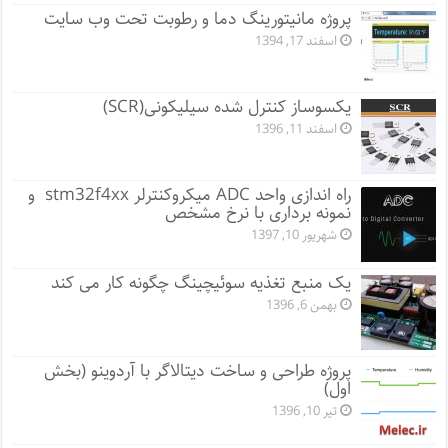
پروژه مانيتورينگ دما و رطوبت تحت وب سایت
اسفند 17, 1394
یکسوساز کنترل شده سیلیکونی(SCR)
اسفند 11, 1396
راه اندازی واحد ADC میکروکنترلر stm32f4xx و
نمونه برداری با نرخ مشخص
شهریور 10, 1397
یک منبع تغذیه سوئیچینگ چگونه کار می کند
بهمن 6, 1396
پروژه طراحی و ساخت دیتالاگر با آردوینو (بخش
اول)
تیر 10, 1396