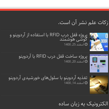
زکات علم نشر آن است.
پروژه قفل‌ درب RFID با استفاده از آردوینو و
گوشی هوشمند
اسفند 25, 1400
پروژه ساخت قفل‌ درب RFID با آردوینو
اسفند 20, 1400
تغذیه آردوینو با سلول‌های خورشیدی آردوینو
اسفند 14, 1400
الکترونیک به زبان ساده