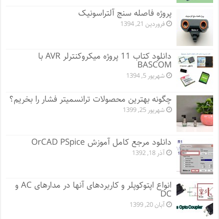
پروژه فاصله سنج آلتراسونیک
فروردین 21, 1394
دانلود کتاب 11 پروژه میکروکنترلر AVR با
BASCOM
شهریور 5, 1394
چگونه بهترین محصولات ترانسمیتر فشار را بخریم؟
شهریور 25, 1399
دانلود مرجع کامل آموزش OrCAD PSpice
آذر 18, 1392
انواع اپتوکوپلر و کاربردهای آنها در مدارهای AC و
DC
آبان 20, 1399