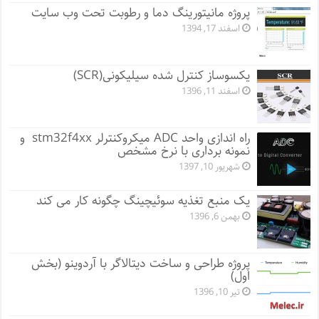
پروژه مانيتورينگ دما و رطوبت تحت وب سایت
اسفند 17, 1394
یکسوساز کنترل شده سیلیکونی(SCR)
اسفند 11, 1396
راه اندازی واحد ADC میکروکنترلر stm32f4xx و
نمونه برداری با نرخ مشخص
شهریور 10, 1397
یک منبع تغذیه سوئیچینگ چگونه کار می کند
بهمن 6, 1396
پروژه طراحی و ساخت دیتالاگر با آردوینو (بخش
اول)
تیر 10, 1396