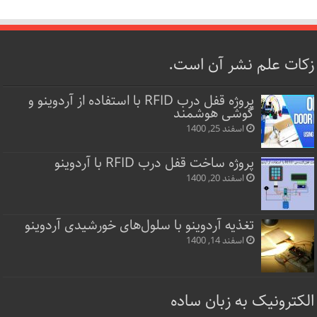
زکات علم نشر آن است.
پروژه قفل‌ درب RFID با استفاده از آردوینو و
گوشی هوشمند
اسفند 25, 1400
پروژه ساخت قفل‌ درب RFID با آردوینو
اسفند 20, 1400
تغذیه آردوینو با سلول‌های خورشیدی آردوینو
اسفند 14, 1400
الکترونیک به زبان ساده