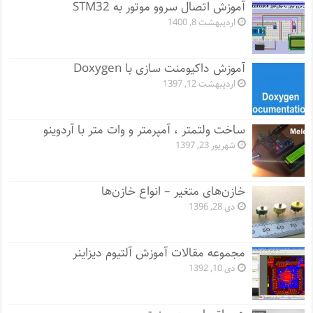
آموزش اتصال سروو موتور به STM32
اردیبهشت 8, 1400
آموزش داکیومنت سازی با Doxygen
اردیبهشت 12, 1397
ساخت ولتمتر ، آمپرمتر و وات متر با آردوینو
شهریور 23, 1397
خازن‌های متغیر – انواع خازن‌ها
دی 28, 1396
مجموعه مقالات آموزش آلتیوم دیزاینر
دی 10, 1392