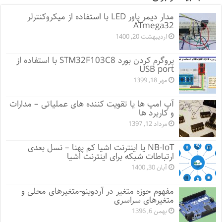
مدار دیمر پاور LED با استفاده از میکروکنترلر
ATmega32
اردیبهشت 20, 1400
پروگرم کردن بورد STM32F103C8 با استفاده از
USB port
مهر 18, 1399
آپ امپ ها یا تقویت کننده های عملیاتی – مدارات
و کاربرد ها
مرداد 12, 1397
NB-IoT یا اینترنت اشیا کم پهنا – نسل بعدی
ارتباطات شبکه برای اینترنت اشیا
آبان 30, 1400
مفهوم حوزه متغیر در آردوینو-متغیرهای محلی و
متغیرهای سراسری
بهمن 6, 1396