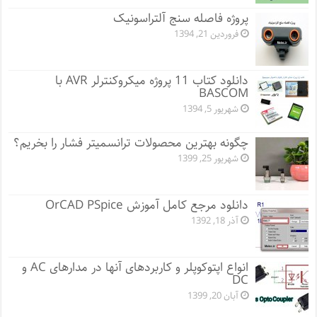
پروژه فاصله سنج آلتراسونیک
فروردین 21, 1394
دانلود کتاب 11 پروژه میکروکنترلر AVR با
BASCOM
شهریور 5, 1394
چگونه بهترین محصولات ترانسمیتر فشار را بخریم؟
شهریور 25, 1399
دانلود مرجع کامل آموزش OrCAD PSpice
آذر 18, 1392
انواع اپتوکوپلر و کاربردهای آنها در مدارهای AC و
DC
آبان 20, 1399