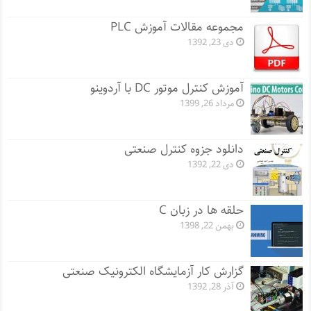
مجموعه مقالات آموزش PLC
دی 23, 1392
آموزش کنترل موتور DC با آردوینو
مرداد 26, 1399
دانلود جزوه کنترل صنعتی
دی 22, 1392
حلقه ها در زبان C
بهمن 22, 1398
گزارش کار آزمایشگاه الکترونیک صنعتی
آذر 28, 1392