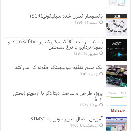
یکسوساز کنترل شده سیلیکونی(SCR)
اسفند 11, 1396
راه اندازی واحد ADC میکروکنترلر stm32f4xx و
نمونه برداری با نرخ مشخص
شهریور 10, 1397
یک منبع تغذیه سوئیچینگ چگونه کار می کند
بهمن 6, 1396
پروژه طراحی و ساخت دیتالاگر با آردوینو (بخش
اول)
تیر 10, 1396
آموزش اتصال سروو موتور به STM32
اردیبهشت 8, 1400