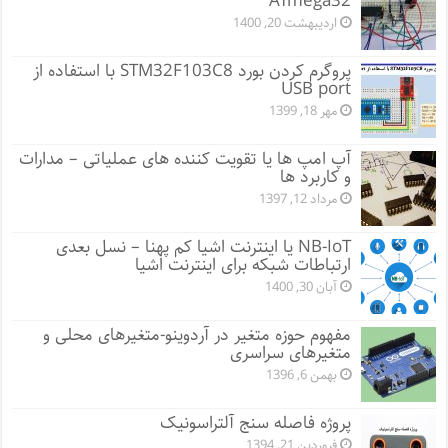
ATmega32
اردیبهشت 20, 1400
پروگرم کردن بورد STM32F103C8 با استفاده از
USB port
مهر 18, 1399
آپ امپ ها یا تقویت کننده های عملیاتی – مدارات
و کاربرد ها
مرداد 12, 1397
NB-IoT یا اینترنت اشیا کم پهنا – نسل بعدی
ارتباطات شبکه برای اینترنت اشیا
آبان 30, 1400
مفهوم حوزه متغیر در آردوینو-متغیرهای محلی و
متغیرهای سراسری
بهمن 6, 1396
پروژه فاصله سنج آلتراسونیک
فروردین 21, 1394