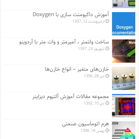
آموزش داکیومنت سازی با Doxygen
اردیبهشت 12, 1397
ساخت ولتمتر ، آمپرمتر و وات متر با آردوینو
شهریور 23, 1397
خازن‌های متغیر – انواع خازن‌ها
دی 28, 1396
مجموعه مقالات آموزش آلتیوم دیزاینر
دی 10, 1392
هرم اتوماسیون صنعتی
بهمن 18, 1398