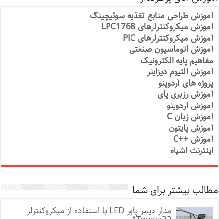
آموزش طراحی منابع تغذیه سوئیچینگ
آموزش میکروکنترلرهای LPC1768
آموزش میکروکنترلرهای PIC
آموزش اتوماسیون صنعتی
مفاهیم پایه الکترونیک
آموزش آلتیوم دیزاینر
پروژه های آردوینو
آموزش رزبری پای
آموزش آردوینو
آموزش زبان C
آموزش پایتون
آموزش ++C
اینترنت اشیاء
مطالب بیشتر برای شما
مدار دیمر پاور LED با استفاده از میکروکنترلر