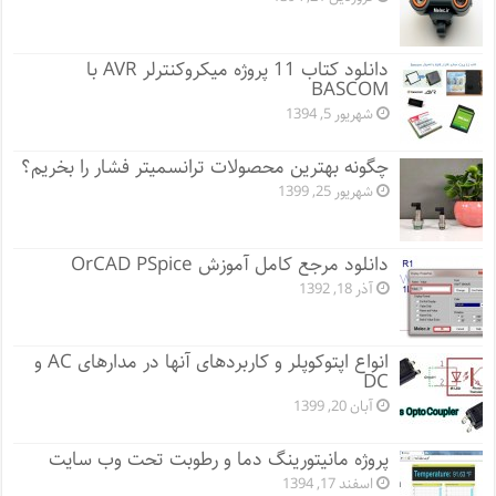
دانلود کتاب 11 پروژه میکروکنترلر AVR با
BASCOM
شهریور 5, 1394
چگونه بهترین محصولات ترانسمیتر فشار را بخریم؟
شهریور 25, 1399
دانلود مرجع کامل آموزش OrCAD PSpice
آذر 18, 1392
انواع اپتوکوپلر و کاربردهای آنها در مدارهای AC و
DC
آبان 20, 1399
پروژه مانيتورينگ دما و رطوبت تحت وب سایت
اسفند 17, 1394