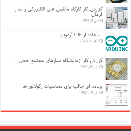
گزارش کار کارگاه ماشین های الکتریکی و مدار
فرمان
دی 3, 1393
استفاده از IDE آردوینو
آبان 4, 1399
گزارش کار آزمایشگاه مدارهای مجتمع خطی
آذر 26, 1393
برنامه ای جالب برای محاسبات رگولاتور ها
آذر 19, 1392