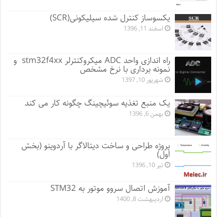
یکسوساز کنترل شده سیلیکونی(SCR)
اسفند 11, 1396
راه اندازی واحد ADC میکروکنترلر stm32f4xx و
نمونه برداری با نرخ مشخص
شهریور 10, 1397
یک منبع تغذیه سوئیچینگ چگونه کار می کند
بهمن 6, 1396
پروژه طراحی و ساخت دیتالاگر با آردوینو (بخش
اول)
تیر 10, 1396
آموزش اتصال سروو موتور به STM32
اردیبهشت 8, 1400