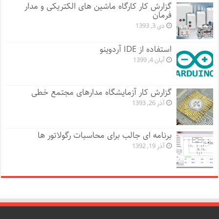
گزارش کار کارگاه ماشین های الکتریکی و مدار
فرمان
دی 3, 1393
استفاده از IDE آردوینو
آبان 4, 1399
گزارش کار آزمایشگاه مدارهای مجتمع خطی
آذر 26, 1393
برنامه ای جالب برای محاسبات رگولاتور ها
آذر 19, 1392