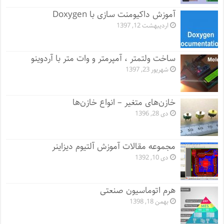
آموزش داکیومنت سازی با Doxygen
اردیبهشت 12, 1397
ساخت ولتمتر ، آمپرمتر و وات متر با آردوینو
شهریور 23, 1397
خازن‌های متغیر – انواع خازن‌ها
دی 28, 1396
مجموعه مقالات آموزش آلتیوم دیزاینر
دی 10, 1392
هرم اتوماسیون صنعتی
بهمن 18, 1398