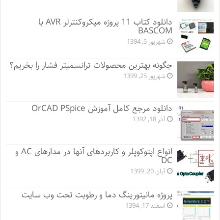
دانلود کتاب 11 پروژه میکروکنترلر AVR با
BASCOM
شهریور 5, 1394
چگونه بهترین محصولات ترانسمیتر فشار را بخریم؟
شهریور 25, 1399
دانلود مرجع کامل آموزش OrCAD PSpice
آذر 18, 1392
انواع اپتوکوپلر و کاربردهای آنها در مدارهای AC و
DC
آبان 20, 1399
پروژه مانيتورينگ دما و رطوبت تحت وب سایت
اسفند 17, 1394