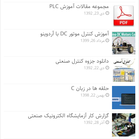
مجموعه مقالات آموزش PLC
دی 23, 1392
آموزش کنترل موتور DC با آردوینو
مرداد 26, 1399
دانلود جزوه کنترل صنعتی
دی 22, 1392
حلقه ها در زبان C
بهمن 22, 1398
گزارش کار آزمایشگاه الکترونیک صنعتی
آذر 28, 1392