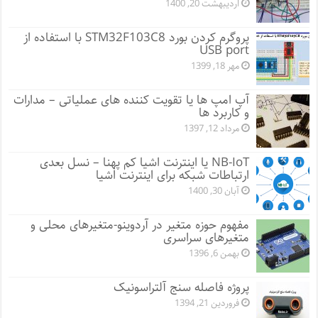
اردیبهشت 20, 1400
پروگرم کردن بورد STM32F103C8 با استفاده از
USB port
مهر 18, 1399
آپ امپ ها یا تقویت کننده های عملیاتی – مدارات
و کاربرد ها
مرداد 12, 1397
NB-IoT یا اینترنت اشیا کم پهنا – نسل بعدی
ارتباطات شبکه برای اینترنت اشیا
آبان 30, 1400
مفهوم حوزه متغیر در آردوینو-متغیرهای محلی و
متغیرهای سراسری
بهمن 6, 1396
پروژه فاصله سنج آلتراسونیک
فروردین 21, 1394