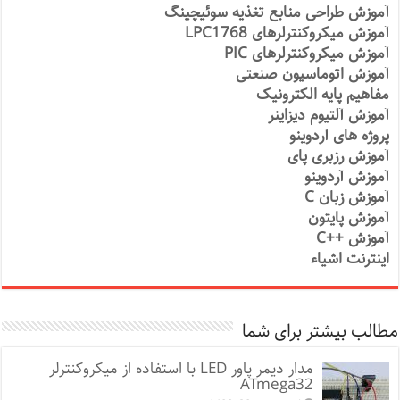
آموزش طراحی منابع تغذیه سوئیچینگ
آموزش میکروکنترلرهای LPC1768
آموزش میکروکنترلرهای PIC
آموزش اتوماسیون صنعتی
مفاهیم پایه الکترونیک
آموزش آلتیوم دیزاینر
پروژه های آردوینو
آموزش رزبری پای
آموزش آردوینو
آموزش زبان C
آموزش پایتون
آموزش ++C
اینترنت اشیاء
مطالب بیشتر برای شما
مدار دیمر پاور LED با استفاده از میکروکنترلر
ATmega32