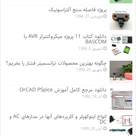
پروژه فاصله سنج آلتراسونیک
فروردین 21, 1394
دانلود کتاب 11 پروژه میکروکنترلر AVR با
BASCOM
شهریور 5, 1394
چگونه بهترین محصولات ترانسمیتر فشار را بخریم؟
شهریور 25, 1399
دانلود مرجع کامل آموزش OrCAD PSpice
آذر 18, 1392
انواع اپتوکوپلر و کاربردهای آنها در مدارهای AC و
DC
آبان 20, 1399