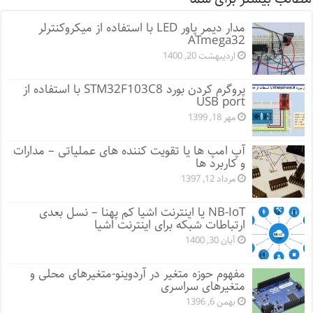
مدار دیمر پاور LED با استفاده از میکروکنترلر
ATmega32
اردیبهشت 20, 1400
پروگرم کردن بورد STM32F103C8 با استفاده از
USB port
مهر 18, 1399
آپ امپ ها یا تقویت کننده های عملیاتی – مدارات
و کاربرد ها
مرداد 12, 1397
NB-IoT یا اینترنت اشیا کم پهنا – نسل بعدی
ارتباطات شبکه برای اینترنت اشیا
آبان 30, 1400
مفهوم حوزه متغیر در آردوینو-متغیرهای محلی و
متغیرهای سراسری
بهمن 6, 1396