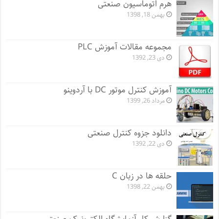
هرم اتوماسیون صنعتی
بهمن 18, 1398
مجموعه مقالات آموزش PLC
دی 23, 1392
آموزش کنترل موتور DC با آردوینو
مرداد 26, 1399
دانلود جزوه کنترل صنعتی
دی 22, 1392
حلقه ها در زبان C
بهمن 22, 1398