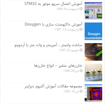
آموزش اتصال سروو موتور به STM32
اردیبهشت 8, 1400
آموزش داکیومنت سازی با Doxygen
اردیبهشت 12, 1397
ساخت ولتمتر ، آمپرمتر و وات متر با آردوینو
شهریور 23, 1397
خازن‌های متغیر – انواع خازن‌ها
دی 28, 1396
مجموعه مقالات آموزش آلتیوم دیزاینر
دی 10, 1392