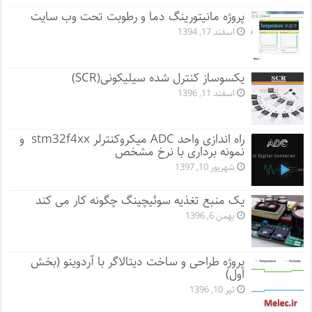
پروژه مانيتورينگ دما و رطوبت تحت وب سایت
اسفند 17, 1394
یکسوساز کنترل شده سیلیکونی(SCR)
اسفند 11, 1396
راه اندازی واحد ADC میکروکنترلر stm32f4xx و
نمونه برداری با نرخ مشخص
شهریور 10, 1397
یک منبع تغذیه سوئیچینگ چگونه کار می کند
بهمن 6, 1396
پروژه طراحی و ساخت دیتالاگر با آردوینو (بخش
اول)
تیر 10, 1396