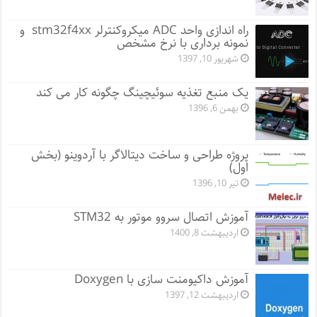
راه اندازی واحد ADC میکروکنترلر stm32f4xx و
نمونه برداری با نرخ مشخص
شهریور 10, 1397
یک منبع تغذیه سوئیچینگ چگونه کار می کند
بهمن 6, 1396
پروژه طراحی و ساخت دیتالاگر با آردوینو (بخش
اول)
تیر 10, 1396
آموزش اتصال سروو موتور به STM32
اردیبهشت 8, 1400
آموزش داکیومنت سازی با Doxygen
اردیبهشت 12, 1397