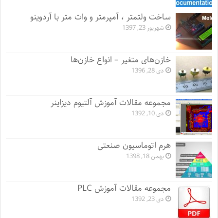
ساخت ولتمتر ، آمپرمتر و وات متر با آردوینو
شهریور 23, 1397
خازن‌های متغیر – انواع خازن‌ها
دی 28, 1396
مجموعه مقالات آموزش آلتیوم دیزاینر
دی 10, 1392
هرم اتوماسیون صنعتی
بهمن 18, 1398
مجموعه مقالات آموزش PLC
دی 23, 1392