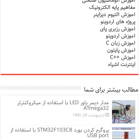
آموزش اتوماسیون صنعتی
مفاهیم پایه الکترونیک
آموزش آلتیوم دیزاینر
پروژه های آردوینو
آموزش رزبری پای
آموزش آردوینو
آموزش زبان C
آموزش پایتون
آموزش ++C
اینترنت اشیاء
مطالب بیشتر برای شما
مدار دیمر پاور LED با استفاده از میکروکنترلر
ATmega32
اردیبهشت 20, 1400
پروگرم کردن بورد STM32F103C8 با استفاده از
USB port