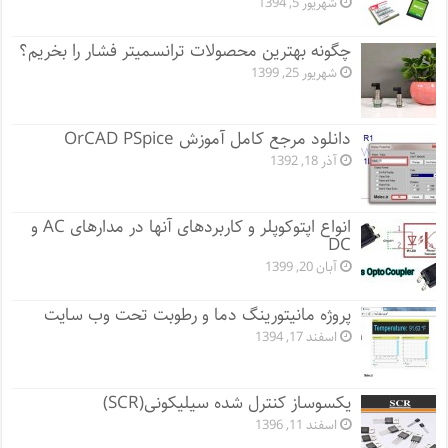
شهریور 5, 1394
چگونه بهترین محصولات ترانسمیتر فشار را بخریم؟
شهریور 25, 1399
دانلود مرجع کامل آموزش OrCAD PSpice
آذر 18, 1392
انواع اپتوکوپلر و کاربردهای آنها در مدارهای AC و
DC
آبان 20, 1399
پروژه مانيتورينگ دما و رطوبت تحت وب سایت
اسفند 17, 1394
یکسوساز کنترل شده سیلیکونی(SCR)
اسفند 11, 1396