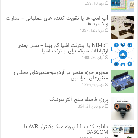
مهر 18, 1399
آپ امپ ها یا تقویت کننده های عملیاتی – مدارات
و کاربرد ها
مرداد 12, 1397
NB-IoT یا اینترنت اشیا کم پهنا – نسل بعدی
ارتباطات شبکه برای اینترنت اشیا
آبان 30, 1400
مفهوم حوزه متغیر در آردوینو-متغیرهای محلی و
متغیرهای سراسری
بهمن 6, 1396
پروژه فاصله سنج آلتراسونیک
فروردین 21, 1394
دانلود کتاب 11 پروژه میکروکنترلر AVR با
BASCOM