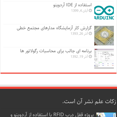
استفاده از IDE آردوینو
آبان 4, 1399
گزارش کار آزمایشگاه مدارهای مجتمع خطی
آذر 26, 1393
برنامه ای جالب برای محاسبات رگولاتور ها
آذر 19, 1392
زکات علم نشر آن است.
پروژه قفل‌ درب RFID با استفاده از آردوینو و