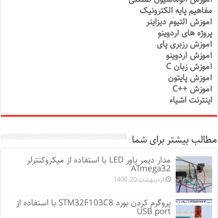
مفاهیم پایه الکترونیک
آموزش آلتیوم دیزاینر
پروژه های آردوینو
آموزش رزبری پای
آموزش آردوینو
آموزش زبان C
آموزش پایتون
آموزش ++C
اینترنت اشیاء
مطالب بیشتر برای شما
مدار دیمر پاور LED با استفاده از میکروکنترلر
ATmega32
اردیبهشت 20, 1400
پروگرم کردن بورد STM32F103C8 با استفاده از
USB port