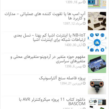
مهر 18, 1399
آپ امپ ها یا تقویت کننده های عملیاتی – مدارات
و کاربرد ها
مرداد 12, 1397
NB-IoT یا اینترنت اشیا کم پهنا – نسل بعدی
ارتباطات شبکه برای اینترنت اشیا
آبان 30, 1400
مفهوم حوزه متغیر در آردوینو-متغیرهای محلی و
متغیرهای سراسری
بهمن 6, 1396
پروژه فاصله سنج آلتراسونیک
فروردین 21, 1394
دانلود کتاب 11 پروژه میکروکنترلر AVR با
BASCOM