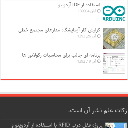
استفاده از IDE آردوینو
آبان 4, 1399
گزارش کار آزمایشگاه مدارهای مجتمع خطی
آذر 26, 1393
برنامه ای جالب برای محاسبات رگولاتور ها
آذر 19, 1392
زکات علم نشر آن است.
پروژه قفل‌ درب RFID با استفاده از آردوینو و