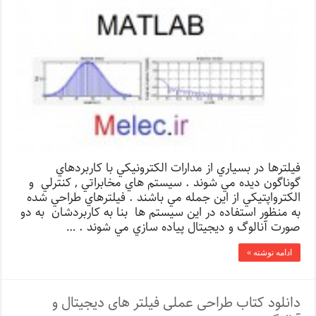
فيلترها در بسياري از مدارات الكترونيكي با كاربردهاي
گوناگون ديده مي شوند . سيستم هاي مخابراتي , كنترلي و
الكترواپتيكي از اين جمله مي باشند . فيلترهاي طراحي شده
به منظور استفاده در اين سيستم ها بنا به كاربردشان به دو
صورت آنالوگ و ديجيتال پياده سازي مي شوند . …
ادامه نوشته »
دانلود کتاب طراحی عملی فیلتر های دیجیتال و