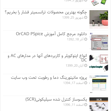
شهریور 5, 1394
چگونه بهترین محصولات ترانسمیتر فشار را بخریم؟
شهریور 25, 1399
دانلود مرجع کامل آموزش OrCAD PSpice
آذر 18, 1392
انواع اپتوکوپلر و کاربردهای آنها در مدارهای AC و
DC
آبان 20, 1399
پروژه مانيتورينگ دما و رطوبت تحت وب سایت
اسفند 17, 1394
یکسوساز کنترل شده سیلیکونی(SCR)
اسفند 11, 1396