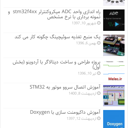
راه اندازی واحد ADC میکروکنترلر stm32f4xx و
نمونه برداری با نرخ مشخص
شهریور 10, 1397
یک منبع تغذیه سوئیچینگ چگونه کار می کند
بهمن 6, 1396
پروژه طراحی و ساخت دیتالاگر با آردوینو (بخش
اول)
تیر 10, 1396
آموزش اتصال سروو موتور به STM32
اردیبهشت 8, 1400
آموزش داکیومنت سازی با Doxygen
اردیبهشت 12, 1397