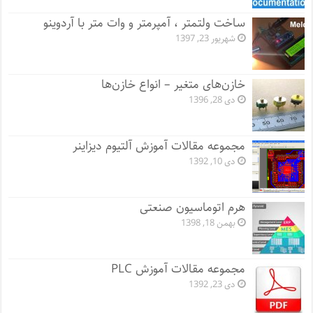
ساخت ولتمتر ، آمپرمتر و وات متر با آردوینو
شهریور 23, 1397
خازن‌های متغیر – انواع خازن‌ها
دی 28, 1396
مجموعه مقالات آموزش آلتیوم دیزاینر
دی 10, 1392
هرم اتوماسیون صنعتی
بهمن 18, 1398
مجموعه مقالات آموزش PLC
دی 23, 1392