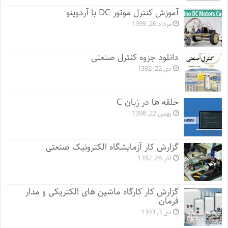
آموزش کنترل موتور DC با آردوینو
مرداد 26, 1399
دانلود جزوه کنترل صنعتی
دی 22, 1392
حلقه ها در زبان C
بهمن 22, 1398
گزارش کار آزمایشگاه الکترونیک صنعتی
آذر 28, 1392
گزارش کار کارگاه ماشین های الکتریکی و مدار
فرمان
دی 3, 1393