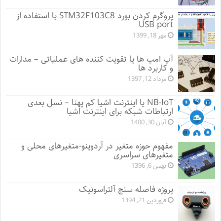
پروگرم کردن بورد STM32F103C8 با استفاده از
USB port
مهر 18, 1399
آپ امپ ها یا تقویت کننده های عملیاتی – مدارات
و کاربرد ها
مرداد 12, 1397
NB-IoT یا اینترنت اشیا کم پهنا – نسل بعدی
ارتباطات شبکه برای اینترنت اشیا
آبان 30, 1400
مفهوم حوزه متغیر در آردوینو-متغیرهای محلی و
متغیرهای سراسری
بهمن 6, 1396
پروژه فاصله سنج آلتراسونیک
فروردین 21, 1394