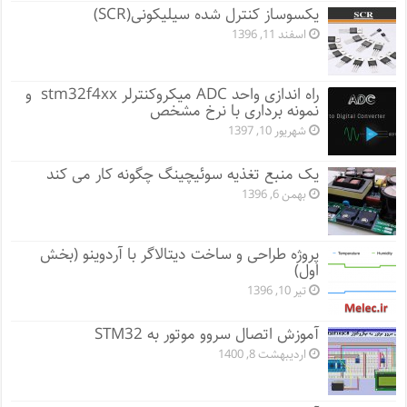
یکسوساز کنترل شده سیلیکونی(SCR)
اسفند 11, 1396
راه اندازی واحد ADC میکروکنترلر stm32f4xx و
نمونه برداری با نرخ مشخص
شهریور 10, 1397
یک منبع تغذیه سوئیچینگ چگونه کار می کند
بهمن 6, 1396
پروژه طراحی و ساخت دیتالاگر با آردوینو (بخش
اول)
تیر 10, 1396
آموزش اتصال سروو موتور به STM32
اردیبهشت 8, 1400