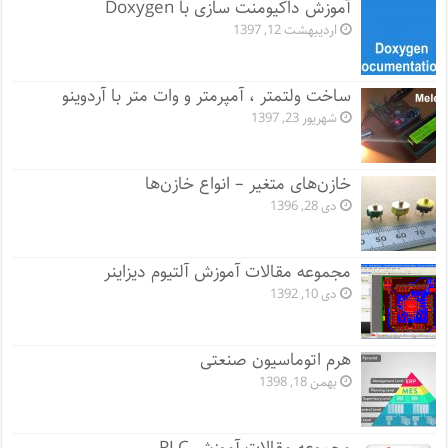
آموزش داکیومنت سازی با Doxygen
اردیبهشت 12, 1397
ساخت ولتمتر ، آمپرمتر و وات متر با آردوینو
شهریور 23, 1397
خازن‌های متغیر – انواع خازن‌ها
دی 28, 1396
مجموعه مقالات آموزش آلتیوم دیزاینر
دی 10, 1392
هرم اتوماسیون صنعتی
بهمن 18, 1398