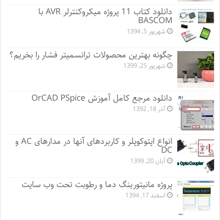
دانلود کتاب 11 پروژه میکروکنترلر AVR با
BASCOM
شهریور 5, 1394
چگونه بهترین محصولات ترانسمیتر فشار را بخریم؟
شهریور 25, 1399
دانلود مرجع کامل آموزش OrCAD PSpice
آذر 18, 1392
انواع اپتوکوپلر و کاربردهای آنها در مدارهای AC و
DC
آبان 20, 1399
پروژه مانيتورينگ دما و رطوبت تحت وب سایت
اسفند 17, 1394