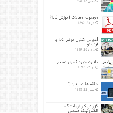
بهمن 18, 1398
مجموعه مقالات آموزش PLC
دی 23, 1392
آموزش کنترل موتور DC با
آردوینو
مرداد 26, 1399
دانلود جزوه کنترل صنعتی
دی 22, 1392
حلقه ها در زبان C
بهمن 22, 1398
گزارش کار آزمایشگاه
الکترونیک صنعتی