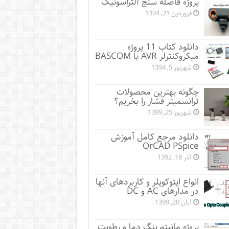
پروژه فاصله سنج آلتراسونیک
فروردین 21, 1394
دانلود کتاب 11 پروژه
میکروکنترلر AVR با BASCOM
شهریور 5, 1394
چگونه بهترین محصولات
ترانسمیتر فشار را بخریم؟
شهریور 25, 1399
دانلود مرجع کامل آموزش
OrCAD PSpice
آذر 18, 1392
انواع اپتوکوپلر و کاربردهای آنها
در مدارهای AC و DC
آبان 20, 1399
پروژه مانيتورينگ دما و رطوبت