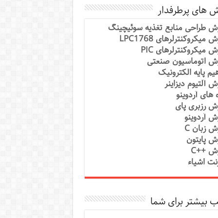
ش های پرطرفدار
ش طراحی منابع تغذیه سوئیچینگ
 میکروکنترلرهای LPC1768
ش میکروکنترلرهای PIC
ش اتوماسیون صنعتی
یم پایه الکترونیک
ش آلتیوم دیزاینر
ه های آردوینو
ش رزبری پای
ش آردوینو
ش زبان C
ش پایتون
ش ++C
رنت اشیاء
 بیشتر برای شما