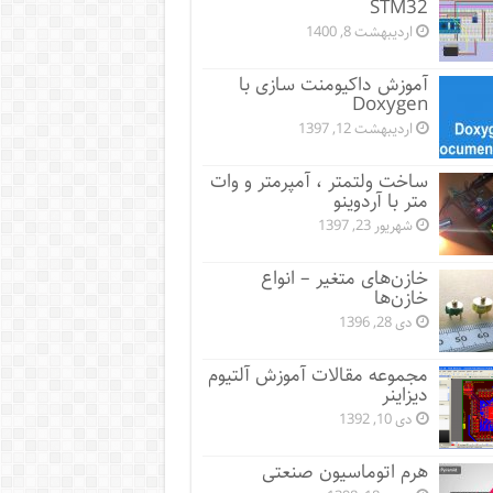
STM32
اردیبهشت 8, 1400
آموزش داکیومنت سازی با
Doxygen
اردیبهشت 12, 1397
ساخت ولتمتر ، آمپرمتر و وات
متر با آردوینو
شهریور 23, 1397
خازن‌های متغیر – انواع
خازن‌ها
دی 28, 1396
مجموعه مقالات آموزش آلتیوم
دیزاینر
دی 10, 1392
هرم اتوماسیون صنعتی