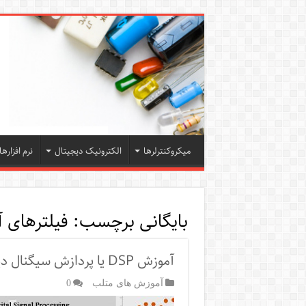
میکروکنترلرها
الکترونیک دیجیتال
نرم افزارها
بایگانی برچسب:
فیلترهای آ
آموزش DSP یا پردازش سیگنال دیجیتال در متلب – قسمت دوم
آموزش های متلب
0