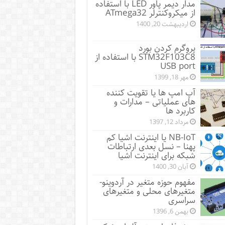
مدار دیمر پاور LED با استفاده
از میکروکنترلر ATmega32
اردیبهشت 20, 1400
پروگرم کردن بورد
STM32F103C8 با استفاده از
USB port
مهر 18, 1399
آپ امپ ها یا تقویت کننده
های عملیاتی – مدارات و
کاربرد ها
مرداد 12, 1397
NB-IoT یا اینترنت اشیا کم
پهنا – نسل بعدی ارتباطات
شبکه برای اینترنت اشیا
آبان 30, 1400
مفهوم حوزه متغیر در آردوینو-
متغیرهای محلی و متغیرهای
سراسری
بهمن 6, 1396