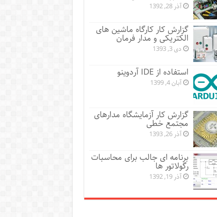
آذر 28, 1392
گزارش کار کارگاه ماشین های
الکتریکی و مدار فرمان
دی 3, 1393
استفاده از IDE آردوینو
آبان 4, 1399
گزارش کار آزمایشگاه مدارهای
مجتمع خطی
آذر 26, 1393
برنامه ای جالب برای محاسبات
رگولاتور ها
آذر 19, 1392