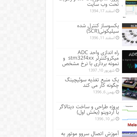
تحت وب سایت
اسفند 17, 1394
یکسوساز کنترل شده
سیلیکونی(SCR)
اسفند 11, 1396
راه اندازی واحد ADC
میکروکنترلر stm32f4xx و
نمونه برداری با نرخ مشخص
شهریور 10, 1397
یک منبع تغذیه سوئیچینگ
چگونه کار می کند
بهمن 6, 1396
پروژه طراحی و ساخت دیتالاگر
با آردوینو (بخش اول)
تیر 10, 1396
آموزش اتصال سروو موتور به