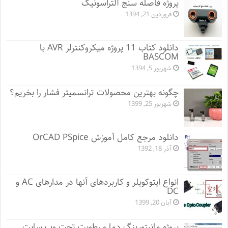
پروژه فاصله سنج آلتراسونیک
فروردین 21, 1394
دانلود کتاب 11 پروژه میکروکنترلر AVR با
BASCOM
شهریور 5, 1394
چگونه بهترین محصولات ترانسمیتر فشار را بخریم؟
شهریور 25, 1399
دانلود مرجع کامل آموزش OrCAD PSpice
آذر 18, 1392
انواع اپتوکوپلر و کاربردهای آنها در مدارهای AC و
DC
آبان 20, 1399
پروژه مانيتورينگ دما و رطوبت تحت وب سایت