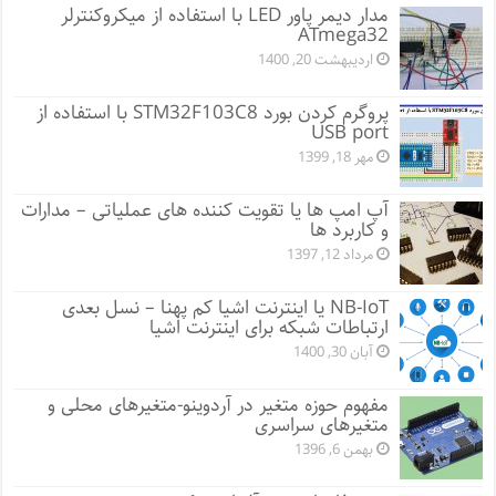
مدار دیمر پاور LED با استفاده از میکروکنترلر
ATmega32
اردیبهشت 20, 1400
پروگرم کردن بورد STM32F103C8 با استفاده از
USB port
مهر 18, 1399
آپ امپ ها یا تقویت کننده های عملیاتی – مدارات
و کاربرد ها
مرداد 12, 1397
NB-IoT یا اینترنت اشیا کم پهنا – نسل بعدی
ارتباطات شبکه برای اینترنت اشیا
آبان 30, 1400
مفهوم حوزه متغیر در آردوینو-متغیرهای محلی و
متغیرهای سراسری
بهمن 6, 1396