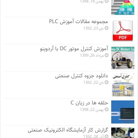
بهمن 18, 1398
مجموعه مقالات آموزش PLC
دی 23, 1392
آموزش کنترل موتور DC با آردوینو
مرداد 26, 1399
دانلود جزوه کنترل صنعتی
دی 22, 1392
حلقه ها در زبان C
بهمن 22, 1398
گزارش کار آزمایشگاه الکترونیک صنعتی
آذر 28, 1392