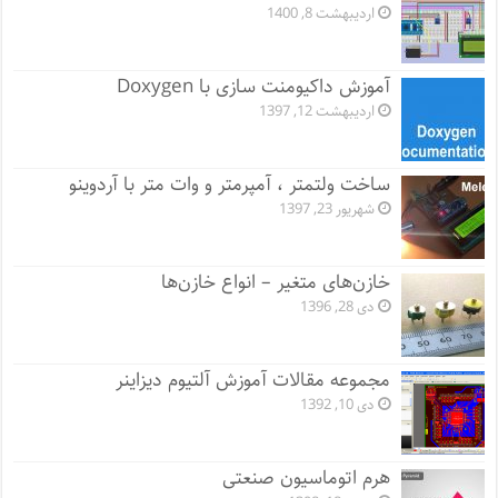
اردیبهشت 8, 1400
آموزش داکیومنت سازی با Doxygen
اردیبهشت 12, 1397
ساخت ولتمتر ، آمپرمتر و وات متر با آردوینو
شهریور 23, 1397
خازن‌های متغیر – انواع خازن‌ها
دی 28, 1396
مجموعه مقالات آموزش آلتیوم دیزاینر
دی 10, 1392
هرم اتوماسیون صنعتی