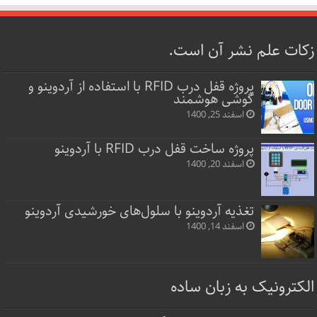
زکات علم نشر آن است.
پروژه قفل‌ درب RFID با استفاده از آردوینو و
گوشی هوشمند
اسفند 25, 1400
پروژه ساخت قفل‌ درب RFID با آردوینو
اسفند 20, 1400
تغذیه آردوینو با سلول‌های خورشیدی آردوینو
اسفند 14, 1400
الکترونیک به زبان ساده