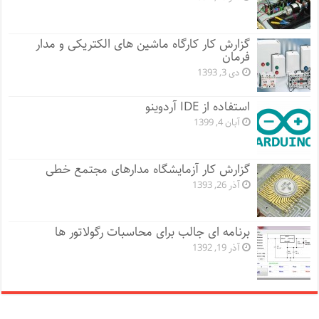
گزارش کار کارگاه ماشین های الکتریکی و مدار
فرمان
دی 3, 1393
استفاده از IDE آردوینو
آبان 4, 1399
گزارش کار آزمایشگاه مدارهای مجتمع خطی
آذر 26, 1393
برنامه ای جالب برای محاسبات رگولاتور ها
آذر 19, 1392