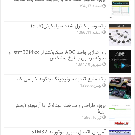
اسفند 17, 1394
یکسوساز کنترل شده سیلیکونی(SCR)
اسفند 11, 1396
راه اندازی واحد ADC میکروکنترلر stm32f4xx و
نمونه برداری با نرخ مشخص
شهریور 10, 1397
یک منبع تغذیه سوئیچینگ چگونه کار می کند
بهمن 6, 1396
پروژه طراحی و ساخت دیتالاگر با آردوینو (بخش
اول)
تیر 10, 1396
آموزش اتصال سروو موتور به STM32